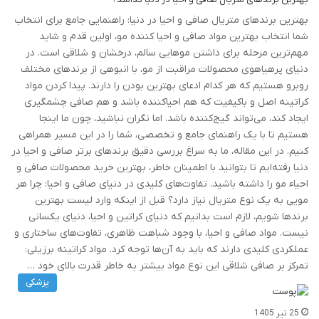
بهترین برندهای متریال صافی و احیا در دنیا: راهنمایی جامع برای انتخاب
شما انتخاب بهترین مواد صافی و احیا کننده مو، اولین قدم و شاید
مهم‌ترین مرحله برای داشتن موهایی سالم، درخشان و شلاقی است. در
دنیای پرهیاهوی محصولات مراقبت از مو، با انبوهی از برندهای مختلف
روبرو هستیم که هر کدام ادعای بهترین بودن را دارند. پیدا کردن مواد
کراتینه اصل و باکیفیت که هم احیاکننده باشد و هم صافی چشمگیری
ایجاد کند، می‌تواند گیج‌کننده باشد. اما نگران نباشید، چون ما اینجا
هستیم تا با یک راهنمای جامع و تخصصی، شما را در این مسیر همراهی
کنیم. در این مقاله، ما به سراغ بررسی دقیق برندهای برتر صافی و احیا در
دنیا رفته‌ایم تا بتوانید با اطمینان خاطر، بهترین خرید محصولات صافی و
احیاء مو را داشته باشید. تفاوت‌های کلیدی در دنیای صافی و احیا: چرا هر
مویی به یک نوع متریال نیاز دارد؟ قبل از اینکه وارد لیست بهترین
برندها شویم، لازم است بدانیم که دنیای کراتین و احیا، دنیای یکسانی
نیست. مواد صافی و احیا، با وجود شباهت ظاهری، تفاوت‌های ساختاری و
عملکردی کلیدی دارند که باید به آن‌ها توجه کرد. مواد کراتینه برزیلی:
تمرکز بر صافی شلاقی این نوع مواد بیشتر به خاطر قدرت بالای خود …
پزشکی
25 تیر 1405