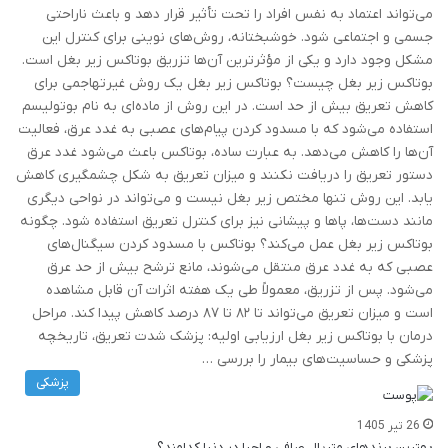
می‌تواند اعتماد به نفس افراد را تحت تأثیر قرار دهد و باعث ناراحتی
جسمی و اجتماعی شود. خوشبختانه، روش‌های نوینی برای کنترل این
مشکل وجود دارد و یکی از مؤثرترین آن‌ها تزریق بوتاکس زیر بغل است.
بوتاکس زیر بغل چیست؟ بوتاکس زیر بغل یک روش غیرتهاجمی برای
کاهش تعریق بیش از حد است. در این روش از ماده‌ای به نام بوتولیسم
استفاده می‌شود که با مسدود کردن پیام‌های عصبی به غدد عرق، فعالیت
آن‌ها را کاهش می‌دهد. به عبارت ساده، بوتاکس باعث می‌شود غدد عرق
دستور تعریق را دریافت نکنند و میزان تعریق به شکل چشمگیری کاهش
یابد. این روش تنها مختص زیر بغل نیست و می‌تواند در نواحی دیگری
مانند دست‌ها، پاها و پیشانی نیز برای کنترل تعریق استفاده شود. چگونه
بوتاکس زیر بغل عمل می‌کند؟ بوتاکس با مسدود کردن سیگنال‌های
عصبی که به غدد عرق منتقل می‌شوند، مانع ترشح بیش از حد عرق
می‌شود. پس از تزریق، معمولاً طی یک هفته اثرات آن قابل مشاهده
است و میزان تعریق می‌تواند تا ۸۲ تا ۸۷ درصد کاهش پیدا کند. مراحل
درمان با بوتاکس زیر بغل ارزیابی اولیه: پزشک شدت تعریق، تاریخچه
پزشکی و حساسیت‌های بیمار را بررسی …
پزشکی
26 تیر 1405
بهترین برندهای متریال صافی و احیا در دنیا کدامند؟