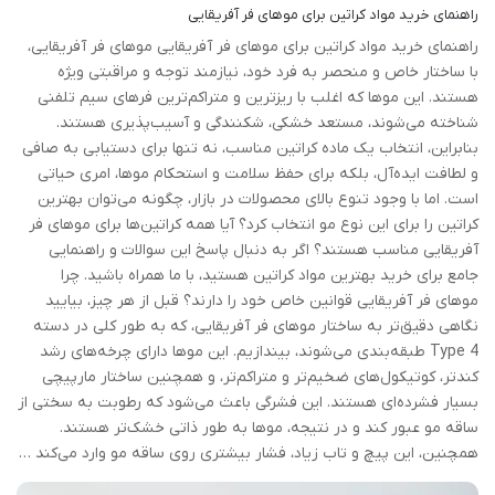
راهنمای خرید مواد کراتین برای موهای فر آفریقایی
راهنمای خرید مواد کراتین برای موهای فر آفریقایی موهای فر آفریقایی،
با ساختار خاص و منحصر به فرد خود، نیازمند توجه و مراقبتی ویژه
هستند. این موها که اغلب با ریزترین و متراکم‌ترین فرهای سیم تلفنی
شناخته می‌شوند، مستعد خشکی، شکنندگی و آسیب‌پذیری هستند.
بنابراین، انتخاب یک ماده کراتین مناسب، نه تنها برای دستیابی به صافی
و لطافت ایده‌آل، بلکه برای حفظ سلامت و استحکام موها، امری حیاتی
است. اما با وجود تنوع بالای محصولات در بازار، چگونه می‌توان بهترین
کراتین را برای این نوع مو انتخاب کرد؟ آیا همه کراتین‌ها برای موهای فر
آفریقایی مناسب هستند؟ اگر به دنبال پاسخ این سوالات و راهنمایی
جامع برای خرید بهترین مواد کراتین هستید، با ما همراه باشید. چرا
موهای فر آفریقایی قوانین خاص خود را دارند؟ قبل از هر چیز، بیایید
نگاهی دقیق‌تر به ساختار موهای فر آفریقایی، که به طور کلی در دسته
Type 4 طبقه‌بندی می‌شوند، بیندازیم. این موها دارای چرخه‌های رشد
کندتر، کوتیکول‌های ضخیم‌تر و متراکم‌تر، و همچنین ساختار مارپیچی
بسیار فشرده‌ای هستند. این فشرگی باعث می‌شود که رطوبت به سختی از
ساقه مو عبور کند و در نتیجه، موها به طور ذاتی خشک‌تر هستند.
همچنین، این پیچ و تاب زیاد، فشار بیشتری روی ساقه مو وارد می‌کند …