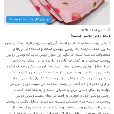
برترین های کسب و کار مجیک
21 مهر 1404
10
وسایل روتین پوستی چیست؟
داشتن پوست سالم، شاداب و لطیف، آرزوی بسیاری از افراد است. رسیدن
به این هدف نیازمند یک روتین پوستی منظم و استفاده از ابزارها و
محصولات مناسب است. اما شاید این سوال پیش بیاید که وسایل روتین
پوستی چیست و هر کدام چه کاربردی دارند؟ در این مقاله به بررسی
انواع وسایل روتین پوستی، روش استفاده از آن ها و نقش سیلک لیف در
پاکسازی و مراقبت پوست می پردازیم. ۱. تعریف وسایل روتین پوستی
وسایل روتین پوستی ابزارها و لوازمی هستند که برای پاکسازی، لایه
برداری، تغذیه و محافظت از پوست استفاده می شوند. این وسایل می
توانند به شکل دستی، برقی یا طبیعی باشند و به شما کمک کنند تا
روتین پوستی خود را موثرتر و راحت تر انجام دهید. وسایل روتین
پوستی به دسته های مختلفی تقسیم می شوند: وسایل پاکسازی پوست
وسایل لایه برداری وسایل ماساژ و تحریک پوست ابزارهای استفاده از
محصولات مراقبتی وسایل محافظتی استفاده صحیح از این ابزارها باعث