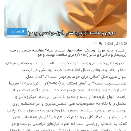
اقتصادی
13 آذر 1404
11
راهنمای جامع خرید روبالشی: ساتن بهتر است یا پنبه؟ مقایسه جنس، دوخت
(زیپ‌دار و پاکتی) و سایز (۵۰×۷۰) برای سلامت پوست و مو
یک روبالشی خوب می‌تواند تفاوت خواب، سلامت پوست و شادابی موهای
شما را رقم بزند. وقتی دنبال اطلاعات یا خرید روبالشی می‌گردید،
سوال‌هایی مثل “ساتن برای موهایم بهتر است؟”، “کدام مدل
ضدحساسیت است؟” یا “سایز استاندارد (۵۰×۷۰) را از کجا بخرم؟” سریعاً
مطرح می‌شوند و انتخاب صحیح نیازمند مقایسه‌ای دقیق است. در این
راهنما، انواع پارچه‌ها از پنبه و بامبو تا ساتن، ابریشم، میکروفایبر و
مخمل را با نگاه به خصوصیات فنی، تنفس‌پذیری و اثر مستقیم روی
پوست و مو بررسی می‌کنیم؛ سپس مدل‌های دوخت معمول مانند پاکتی
و زیپ‌دار را از منظر کارایی و دوام کنار هم می‌گذاریم. هدف این متن
کمک به انتخاب روبالشی است که هم با نیازهای مراقبتی پوست و مو
همخوانی داشته باشد و هم با سبک زندگی و دکوراسیون اتاق شما سازگار