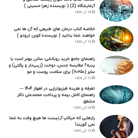
آزمایشگاه (2) ( نویسنده زهرا حسینی )
18 آذر 1404
خلاصه کتاب درمان های طبیعی که آن ها نمی
خواهند شما بدانید ( نویسنده کوین ترودو )
14 آذر 1404
راهنمای جامع خرید روبالشی: ساتن بهتر است یا
پنبه؟ مقایسه جنس، دوخت (زیپ‌دار و پاکتی) و
سایز (۵۰×۷۰) برای سلامت پوست و مو
13 آذر 1404
تعرفه و هزینه فیزیوتراپی در اهواز ۱۴۰۴ —
راهنمای کامل بیمه و پرداخت محمدعلی ذاکر
مشفق
28 آبان 1404
رازهایی که میکاپ آرتیست ها هیچ وقت به شما
نمی گویند!
19 آبان 1404