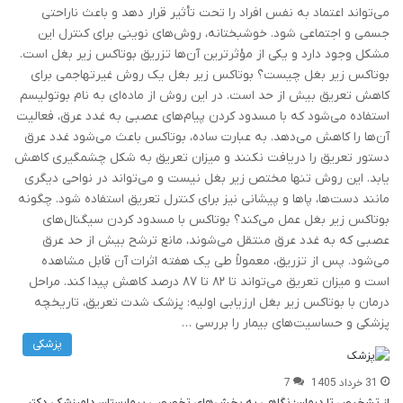
می‌تواند اعتماد به نفس افراد را تحت تأثیر قرار دهد و باعث ناراحتی
جسمی و اجتماعی شود. خوشبختانه، روش‌های نوینی برای کنترل این
مشکل وجود دارد و یکی از مؤثرترین آن‌ها تزریق بوتاکس زیر بغل است.
بوتاکس زیر بغل چیست؟ بوتاکس زیر بغل یک روش غیرتهاجمی برای
کاهش تعریق بیش از حد است. در این روش از ماده‌ای به نام بوتولیسم
استفاده می‌شود که با مسدود کردن پیام‌های عصبی به غدد عرق، فعالیت
آن‌ها را کاهش می‌دهد. به عبارت ساده، بوتاکس باعث می‌شود غدد عرق
دستور تعریق را دریافت نکنند و میزان تعریق به شکل چشمگیری کاهش
یابد. این روش تنها مختص زیر بغل نیست و می‌تواند در نواحی دیگری
مانند دست‌ها، پاها و پیشانی نیز برای کنترل تعریق استفاده شود. چگونه
بوتاکس زیر بغل عمل می‌کند؟ بوتاکس با مسدود کردن سیگنال‌های
عصبی که به غدد عرق منتقل می‌شوند، مانع ترشح بیش از حد عرق
می‌شود. پس از تزریق، معمولاً طی یک هفته اثرات آن قابل مشاهده
است و میزان تعریق می‌تواند تا ۸۲ تا ۸۷ درصد کاهش پیدا کند. مراحل
درمان با بوتاکس زیر بغل ارزیابی اولیه: پزشک شدت تعریق، تاریخچه
پزشکی و حساسیت‌های بیمار را بررسی …
پزشکی
31 خرداد 1405
7
از تشخیص تا درمان؛ نگاهی به بخش‌های تخصصی بیمارستان دامپزشکی دکتر