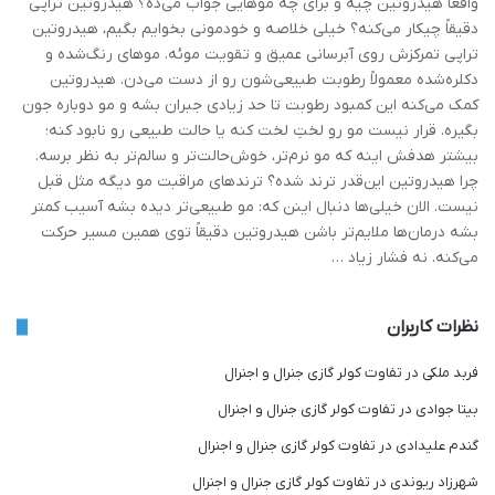
واقعاً هیدروتین چیه و برای چه موهایی جواب می‌ده؟ هیدروتین تراپی
دقیقاً چیکار می‌کنه؟ خیلی خلاصه و خودمونی بخوایم بگیم، هیدروتین
تراپی تمرکزش روی آبرسانی عمیق و تقویت موئه. موهای رنگ‌شده و
دکلره‌شده معمولاً رطوبت طبیعی‌شون رو از دست می‌دن. هیدروتین
کمک می‌کنه این کمبود رطوبت تا حد زیادی جبران بشه و مو دوباره جون
بگیره. قرار نیست مو رو لختِ لخت کنه یا حالت طبیعی رو نابود کنه؛
بیشتر هدفش اینه که مو نرم‌تر، خوش‌حالت‌تر و سالم‌تر به نظر برسه.
چرا هیدروتین این‌قدر ترند شده؟ ترندهای مراقبت مو دیگه مثل قبل
نیست. الان خیلی‌ها دنبال اینن که: مو طبیعی‌تر دیده بشه آسیب کمتر
بشه درمان‌ها ملایم‌تر باشن هیدروتین دقیقاً توی همین مسیر حرکت
می‌کنه. نه فشار زیاد …
نظرات کاربران
فربد ملکی
در
تفاوت کولر گازی جنرال و اجنرال
بیتا جوادی
در
تفاوت کولر گازی جنرال و اجنرال
گندم علیدادی
در
تفاوت کولر گازی جنرال و اجنرال
شهرزاد ریوندی
در
تفاوت کولر گازی جنرال و اجنرال