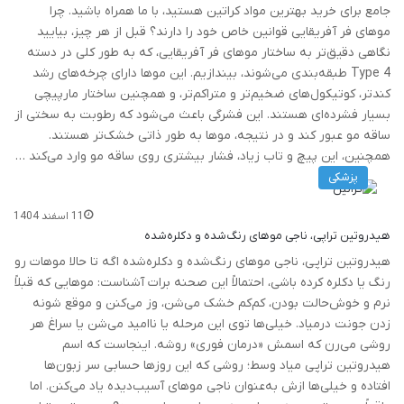
جامع برای خرید بهترین مواد کراتین هستید، با ما همراه باشید. چرا
موهای فر آفریقایی قوانین خاص خود را دارند؟ قبل از هر چیز، بیایید
نگاهی دقیق‌تر به ساختار موهای فر آفریقایی، که به طور کلی در دسته
Type 4 طبقه‌بندی می‌شوند، بیندازیم. این موها دارای چرخه‌های رشد
کندتر، کوتیکول‌های ضخیم‌تر و متراکم‌تر، و همچنین ساختار مارپیچی
بسیار فشرده‌ای هستند. این فشرگی باعث می‌شود که رطوبت به سختی از
ساقه مو عبور کند و در نتیجه، موها به طور ذاتی خشک‌تر هستند.
همچنین، این پیچ و تاب زیاد، فشار بیشتری روی ساقه مو وارد می‌کند …
پزشکی
11 اسفند 1404
هیدروتین تراپی، ناجی موهای رنگ‌شده و دکلره‌شده
هیدروتین تراپی، ناجی موهای رنگ‌شده و دکلره‌شده اگه تا حالا موهات رو
رنگ یا دکلره کرده باشی، احتمالاً این صحنه برات آشناست: موهایی که قبلاً
نرم و خوش‌حالت بودن، کم‌کم خشک می‌شن، وز می‌کنن و موقع شونه
زدن جونت درمیاد. خیلی‌ها توی این مرحله یا ناامید می‌شن یا سراغ هر
روشی می‌رن که اسمش «درمان فوری» روشه. اینجاست که اسم
هیدروتین تراپی میاد وسط؛ روشی که این روزها حسابی سر زبون‌ها
افتاده و خیلی‌ها ازش به‌عنوان ناجی موهای آسیب‌دیده یاد می‌کنن. اما