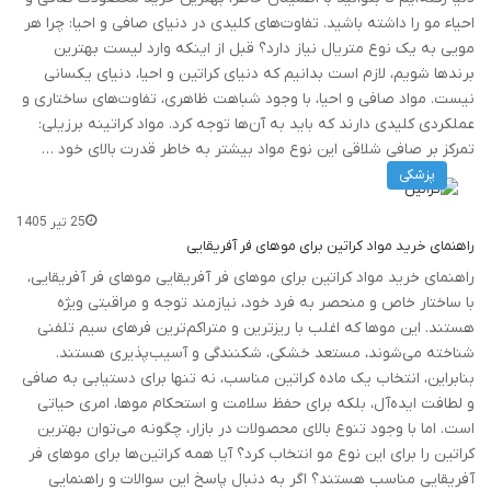
احیاء مو را داشته باشید. تفاوت‌های کلیدی در دنیای صافی و احیا: چرا هر
مویی به یک نوع متریال نیاز دارد؟ قبل از اینکه وارد لیست بهترین
برندها شویم، لازم است بدانیم که دنیای کراتین و احیا، دنیای یکسانی
نیست. مواد صافی و احیا، با وجود شباهت ظاهری، تفاوت‌های ساختاری و
عملکردی کلیدی دارند که باید به آن‌ها توجه کرد. مواد کراتینه برزیلی:
تمرکز بر صافی شلاقی این نوع مواد بیشتر به خاطر قدرت بالای خود …
پزشکی
25 تیر 1405
راهنمای خرید مواد کراتین برای موهای فر آفریقایی
راهنمای خرید مواد کراتین برای موهای فر آفریقایی موهای فر آفریقایی،
با ساختار خاص و منحصر به فرد خود، نیازمند توجه و مراقبتی ویژه
هستند. این موها که اغلب با ریزترین و متراکم‌ترین فرهای سیم تلفنی
شناخته می‌شوند، مستعد خشکی، شکنندگی و آسیب‌پذیری هستند.
بنابراین، انتخاب یک ماده کراتین مناسب، نه تنها برای دستیابی به صافی
و لطافت ایده‌آل، بلکه برای حفظ سلامت و استحکام موها، امری حیاتی
است. اما با وجود تنوع بالای محصولات در بازار، چگونه می‌توان بهترین
کراتین را برای این نوع مو انتخاب کرد؟ آیا همه کراتین‌ها برای موهای فر
آفریقایی مناسب هستند؟ اگر به دنبال پاسخ این سوالات و راهنمایی