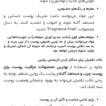
جوش‌های جدید (کومدون‌زا) شوند.
عطرها و رنگ‌های مصنوعی
:
این مواد می‌توانند باعث تحریک پوست حساس و
مستعد آکنه شوند و التهاب را تشدید کنند. به دنبال
محصولات “Fragrance-Free” باشید.
سولفات‌های قوی (مانند سدیم لوریل سولفات) در شوینده‌ها
:
این
مواد می‌توانند بیش از حد چربی طبیعی پوست را از بین ببرند و
به سد دفاعی پوست آسیب برسانند، که نتیجه آن خشکی، تحریک و
تولید سبوم جبرانی خواهد بود.
نکات تکمیلی برای حداکثر کردن اثربخشی روتین
علاوه بر استفاده از
بهترین محصولات مراقبت پوست برای
پوست چرب و مستعد آکنه
و رعایت یک روتین منظم، توجه به
برخی نکات تکمیلی می‌تواند به بهبود چشمگیر وضعیت پوست
شما کمک کند:
رژیم غذایی مناسب و تأثیر آن بر پوست
: