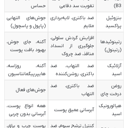
B3)
تقویت سد دفاعی
حساس
بنزوئیل
ضد باکتری، لایه‌برداری
جوش‌های التهابی
پراکسید
ملایم
(پاپول و پاسچول)
افزایش گردش سلولی،
رتینوئیدها
آکنه، جای جوش،
جلوگیری از انسداد
(رتینول)
بهبود بافت پوست
منافذ، ضد چروک
آزلائیک
ضد التهاب، ضد
آکنه، روزاسه،
اسید
باکتری، روشن‌کننده
هایپرپیگمانتاسیون
روغن
ضد باکتری، ضد
جوش‌های فعال
درخت چای
التهاب
هیالورونیک
همه انواع پوست،
آبرسانی عمیق پوست
اسید
آبرسانی بدون چربی
کنترل ترشح سبوم، ضد
پوست چرب و براق،