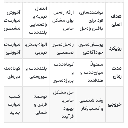
انتقال
توانمندسازی
ارائه راه‌حل
آموزش
هدف
تجربه و
فرد برای
برای مشکل
مهارت‌های
اصلی
راهنمایی
یافتن راه‌حل
خاص
مشخص
بلندمدت
پرسش‌محور،
راه‌حل‌محور،
الهام‌بخش،
مهارت‌محور
رویکرد
خودآگاهی
تخصصی
تجربی
آموزشی
معمولاً
کوتاه‌مدت
مدت
بلندمدت و
کوتاه‌مدت 
میان‌مدت و
و
زمان
غیررسمی
دوره‌ای
هدفمند
پروژه‌محور
حل مشکل
توسعه
کسب
رشد شخصی
خاص،
خروجی
فردی و
مهارت
و کسب‌وکار
بهبود
شغلی
جدید
فرآیند