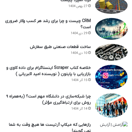
کرک اسپرد چیست
27 بهمن 1404
CRM چیست و چرا برای رشد هر کسب وکار ضروری
است؟
29 دی 1404
ساخت قطعات صنعتی طبق سفارش
10 دی 1404
خلاصه کتاب Scraper اینستاگرام برای داده کاوی و
بازاریابی با پایتون ( نویسنده امید اکبریانی )
15 آذر 1404
چرا شبکه‌سازی در دانشگاه مهم است؟ (به‌همراه ۹
روش برای ارتباط‌گیری مؤثر)
14 آذر 1404
رازهایی که میکاپ آرتیست ها هیچ وقت به شما
نمی گویند!