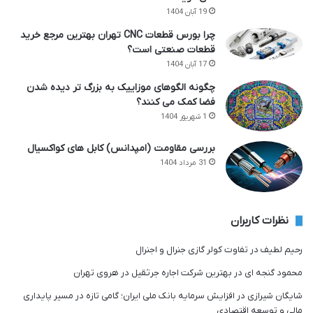
19 آبان 1404
چرا بورس قطعات CNC تهران بهترین مرجع خرید
قطعات صنعتی است؟
17 آبان 1404
چگونه الگوهای موزاییک به بزرگ تر دیده شدن
فضا کمک می کنند؟
1 شهریور 1404
بررسی مقاومت (امپدانس) کابل های کواکسیال
31 مرداد 1404
نظرات کاربران
رحیم لطیف
در
تفاوت کولر گازی جنرال و اجنرال
محمود گنجه ای
در
بهترین شرکت اجاره جرثقیل در هروی تهران
شایگان شیرازی
در
افزایش سرمایه بانک ملی ایران؛ گامی تازه در مسیر پایداری
مالی و توسعه اقتصادی