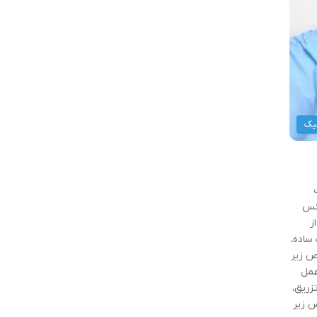
یک
اکس
ز
ساده،
ص زیر
عمل
زریق،
 با بوتاکس زیر