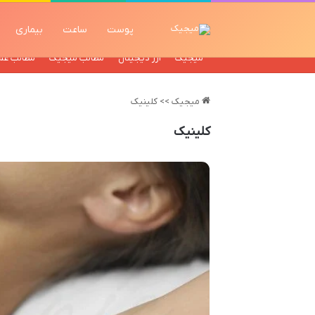
پوست
ساعت
بیماری
میجیک
ارز دیجیتال
مطالب میجیک
مطالب عم
میجیک
>>
کلینیک
کلینیک