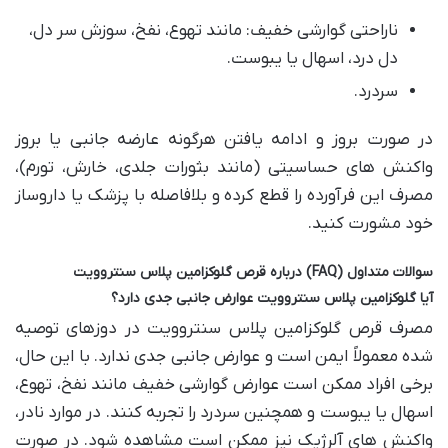
ناراحتی گوارشی خفیف: مانند تهوع، نفخ، سوزش سر دل،
دل درد، اسهال یا یبوست.
سردرد.
در صورت بروز و ادامه یافتن هرگونه عارضه جانبی یا بروز
واکنش های حساسیتی (مانند بثورات جلدی، خارش، تورم)،
مصرف این فرآورده را قطع کرده و بلافاصله با پزشک یا داروساز
خود مشورت کنید.
سوالات متداول (FAQ) درباره قرص گلوکزامین پلاس سنتروویت
آیا گلوکزامین پلاس سنتروویت عوارض جانبی جدی دارد؟
مصرف قرص گلوکزامین پلاس سنتروویت در دوزهای توصیه
شده معمولاً ایمن است و عوارض جانبی جدی ندارد. با این حال،
برخی افراد ممکن است عوارض گوارشی خفیف مانند نفخ، تهوع،
اسهال یا یبوست و همچنین سردرد را تجربه کنند. در موارد نادر،
واکنش های آلرژیک نیز ممکن است مشاهده شود. در صورت