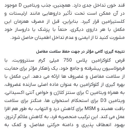
قند خون تداخل جدی دارد. همچنین، جذب ویتامین D موجود
در آن ممکن است تحت تأثیر داروهایی مانند ارلیستات و
کلستیرامین قرار گیرد. بنابراین، قبل از مصرف همزمان این
مکمل با هر داروی دیگری، حتماً با پزشک یا داروساز خود
مشورت کنید تا از ایمنی و عدم تداخل اطمینان حاصل شود.
نتیجه گیری: گامی مؤثر در جهت حفظ سلامت مفاصل
قرص گلوکزامین پلاس 750 میلی گرم سنتروویت، با
فرمولاسیون پیشرفته و جامع خود، یک راهکار مؤثر برای حمایت
از سلامت مفاصل و غضروف ها ارائه می دهد. این مکمل با
بهره گیری از گلوکزامین به عنوان ماده اصلی سازنده غضروف،
به همراه ویتامین C برای سنتز کلاژن و خواص آنتی اکسیدانی،
ویتامین D3 برای استحکام استخوان ها، منگنز برای سلامت
بافت همبند و MSM برای کاهش درد و التهاب، به طور هم افزا
عمل می کند. این ترکیب منحصربه فرد، به کاهش علائم آرتروز،
بهبود انعطاف پذیری و دامنه حرکتی مفاصل، و کمک به