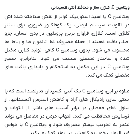
ویتامین C: کلاژن ساز و محافظ آنتی اکسیدانی
ویتامین C یا اسید اسکوربیک، فراتر از نقش شناخته شده اش
در تقویت سیستم ایمنی، یک کوفاکتور ضروری برای سنتز
کلاژن است. کلاژن، فراوان ترین پروتئین در بدن انسان، جزو
اصلی بافت همبند از جمله غضروف ها، تاندون ها و رباط ها
محسوب می شود. بدون ویتامین C کافی، تولید کلاژن مختل
شده و ساختار مفصلی ضعیف می شود. بنابراین، حضور
ویتامین C در این مکمل به استحکام و پایداری بافت های
مفصلی کمک می کند.
علاوه بر این، ویتامین C یک آنتی اکسیدان قدرتمند است که با
خنثی سازی رادیکال های آزاد و کاهش استرس اکسیداتیو، از
سلول های مفصلی در برابر آسیب های ناشی از التهاب و
فرسایش محافظت می کند. التهاب مزمن در مفاصل می تواند
منجر به تخریب بیشتر غضروف شود و ویتامین C با خواص
ضد التهابی خود، به کاهش این روند کمک می کند.