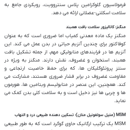
فرمولاسیون گلوکزامین پلاس سنتروویت، رویکردی جامع به
سلامت اسکلتی-عضلانی ارائه می دهد.
منگنز: کاتالیزور سلامت بافت همبند
منگنز یک ماده معدنی کمیاب اما ضروری است که به عنوان
کوفاکتور برای چندین آنزیم حیاتی در بدن عمل می کند. این
آنزیم ها در فرایندهای متابولیکی مهم، از جمله تشکیل بافت
همبند، استخوان و غضروف، نقش دارند. منگنز به ویژه در
سنتز پروتئوگلیکان ها، که برای حفظ خاصیت ارتجاعی و
مقاومت غضروف در برابر فشار ضروری هستند، مشارکت می
کند. همچنین، این عنصر در متابولیسم ویتامین ها، هورمون
ها و چربی ها نیز دخیل است و به سلامت کلی بدن کمک می
نماید.
MSM (متیل سولفونیل متان): تسکین دهنده طبیعی درد و التهاب
MSM یک ترکیب ارگانیک حاوی گوگرد است که به طور طبیعی