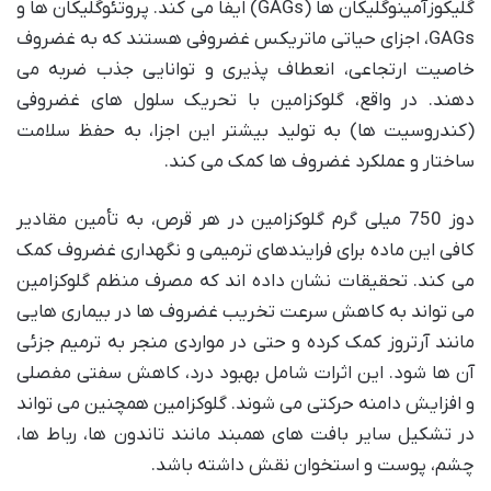
گلیکوزآمینوگلیکان ها (GAGs) ایفا می کند. پروتئوگلیکان ها و
GAGs، اجزای حیاتی ماتریکس غضروفی هستند که به غضروف
خاصیت ارتجاعی، انعطاف پذیری و توانایی جذب ضربه می
دهند. در واقع، گلوکزامین با تحریک سلول های غضروفی
(کندروسیت ها) به تولید بیشتر این اجزا، به حفظ سلامت
ساختار و عملکرد غضروف ها کمک می کند.
دوز 750 میلی گرم گلوکزامین در هر قرص، به تأمین مقادیر
کافی این ماده برای فرایندهای ترمیمی و نگهداری غضروف کمک
می کند. تحقیقات نشان داده اند که مصرف منظم گلوکزامین
می تواند به کاهش سرعت تخریب غضروف ها در بیماری هایی
مانند آرتروز کمک کرده و حتی در مواردی منجر به ترمیم جزئی
آن ها شود. این اثرات شامل بهبود درد، کاهش سفتی مفصلی
و افزایش دامنه حرکتی می شوند. گلوکزامین همچنین می تواند
در تشکیل سایر بافت های همبند مانند تاندون ها، رباط ها،
چشم، پوست و استخوان نقش داشته باشد.