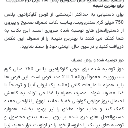
راهنمای مصرف صحیح قرص گلوکزامین پلاس 750 میلی گرم سنتروویت
برای بهترین نتیجه
برای دستیابی به حداکثر اثربخشی از قرص گلوکزامین پلاس
750 میلی گرم سنتروویت، رعایت نکات مصرف صحیح و پیروی
از دستورالعمل های توصیه شده ضروری است. این نکات به
شما کمک می کنند تا بهترین نتیجه را از مصرف این مکمل
دریافت کنید و در عین حال، ایمنی خود را حفظ نمایید.
دوز توصیه شده و روش مصرف
دوز توصیه شده برای قرص گلوکزامین پلاس 750 میلی گرم
سنتروویت، معمولاً روزانه 1 تا 2 عدد قرص است. این قرص ها
باید همراه با مایعات کافی (مانند یک لیوان آب) و ترجیحاً با
غذا مصرف شوند. مصرف همراه با غذا می تواند به کاهش
احتمال بروز عوارض گوارشی خفیف مانند تهوع یا ناراحتی معده
کمک کند و جذب مواد مغذی را نیز بهبود بخشد. همواره
دستورالعمل های درج شده بر روی بسته بندی محصول و
توصیه های پزشک یا داروساز خود را در اولویت قرار دهید، زیرا