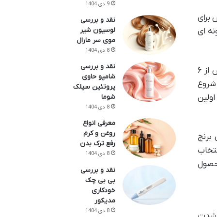
9 دی 1404
 و در دسترس برای
نقد و بررسی
لوسیون شیر
نه ای
موی سر مارال
8 دی 1404
نقد و بررسی
دوران شیرخوارگی، مرحله ای حیاتی در رشد و تکامل کودک است که تغذیه نقش محوری در آن ایفا می کند. پس از ۶
شامپو حاوی
 شروع
پروتئین سیلک
شوما
اولین
8 دی 1404
معرفی انواع
روغن و کرم
 برنج
رفع ترک بدن
نتخاب
8 دی 1404
محصول
نقد و بررسی
بی بی چک
خودکاری
مدیکور
8 دی 1404
ه شدت