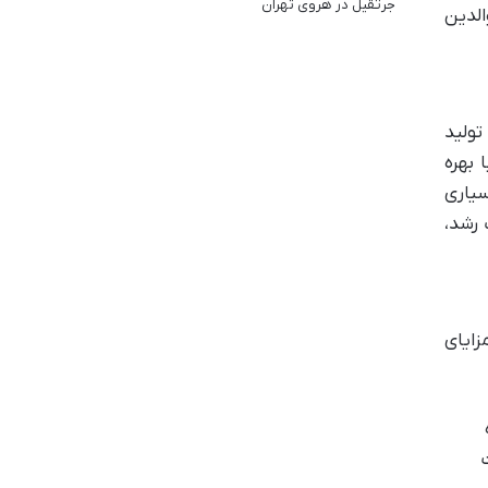
جرثقیل در هروی تهران
الدین
تولید
بهره
سیاری
 رشد،
زایای