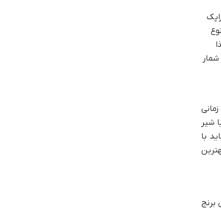
راپک
وع
ا
شمار
 معمولاً زمانی
ا شیر
د با
ترین
 برنج