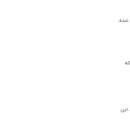
 شده،
که
 این