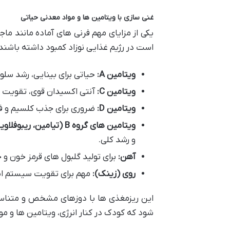
غنی سازی با ویتامین ها و مواد معدنی حیاتی
یکی از مزایای مهم فرنی های آماده مانند م
است در رژیم غذایی نوزاد کمبود داشته باشند
ویتامین A:
حیاتی برای بینایی، رشد سل
ویتامین C:
آنتی اکسیدان قوی، تقویت 
ویتامین D:
ضروری برای جذب کلسیم و ف
ویتامین های گروه B (تیامین، ریبوفلاوین، نیاسین، B6):
و رشد کلی.
آهن:
برای تولید گلبول های قرمز خون و 
روی (زینک):
مهم برای تقویت سیستم ایم
این ریزمغذی ها با دوزهای مشخص و متناسب
شود که کودک در کنار انرژی، ویتامین ها و مو