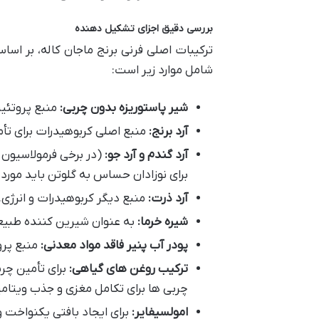
بررسی دقیق اجزای تشکیل دهنده
ترکیبات اصلی فرنی برنج ماجان کاله، بر اس
شامل موارد زیر است:
شیر پاستوریزه بدون چربی:
منبع پروتئین
آرد برنج:
منبع اصلی کربوهیدرات برای تأم
آرد گندم و آرد جو:
(در برخی فرمولاسیون ه
برای نوزادان حساس به گلوتن باید مورد ت
آرد ذرت:
منبع دیگر کربوهیدرات و انرژی.
شیره خرما:
به عنوان شیرین کننده طبیعی
پودر آب پنیر فاقد مواد معدنی:
منبع پرو
ترکیب روغن های گیاهی:
برای تأمین چرب
چربی ها برای تکامل مغزی و جذب ویتام
امولسیفایر:
برای ایجاد بافتی یکنواخت و