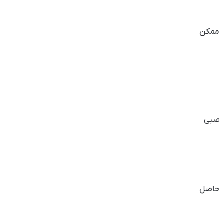
 ممکن
صبی
 حاصل