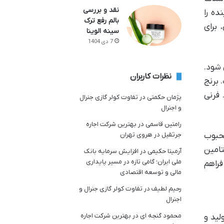
نقد و بررسی
ده را
بالم رفع ترک
برای
سینه الوینا
7 دی 1404
 شود.
نظرات کاربران
 برنج
 فرنی
پژمان حکمتی
در
تفاوت کولر گازی جنرال
و اجنرال
رامتین قاسمی
در
بهترین شرکت اجاره
جرثقیل در هروی تهران
محبوب
تامین
آرمیتا حکیمی
در
افزایش سرمایه بانک
ملی ایران؛ گامی تازه در مسیر پایداری
فراهم
مالی و توسعه اقتصادی
رحیم لطیف
در
تفاوت کولر گازی جنرال و
اجنرال
محمود گنجه ای
در
بهترین شرکت اجاره
لید و