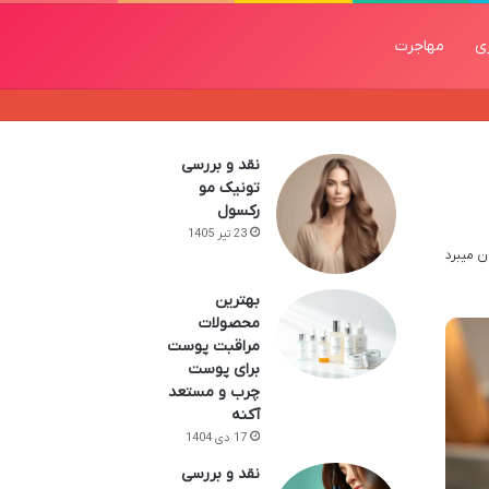
زی
مهاجرت
نقد و بررسی
تونیک مو
رکسول
23 تیر 1405
بهترین
محصولات
مراقبت پوست
برای پوست
چرب و مستعد
آکنه
17 دی 1404
نقد و بررسی