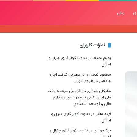
زی
زبان
نظرات کاربران
رحیم لطیف
در
تفاوت کولر گازی جنرال و
اجنرال
محمود گنجه ای
در
بهترین شرکت اجاره
جرثقیل در هروی تهران
شایگان شیرازی
در
افزایش سرمایه بانک
ملی ایران؛ گامی تازه در مسیر پایداری
مالی و توسعه اقتصادی
فربد ملکی
در
تفاوت کولر گازی جنرال و
اجنرال
بیتا جوادی
در
تفاوت کولر گازی جنرال و
اجنرال