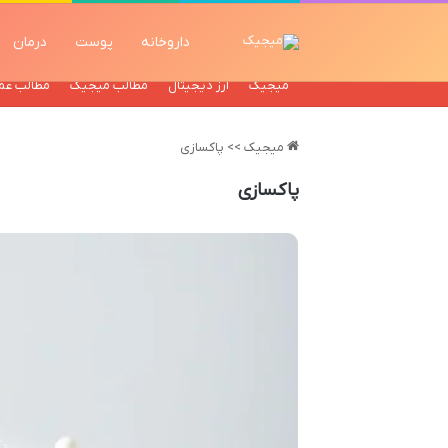
داروخانه
پوست
درمان
میجیک
ارز دیجیتال
مطالب میجیک
مطالب عم
میجیک
>>
پاکسازی
پاکسازی