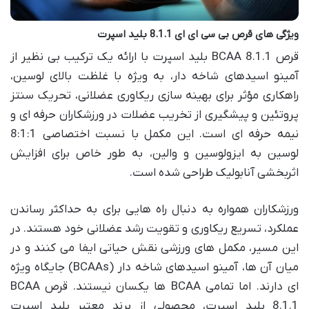
ویژگی های قرص بی سی ای ای 8.1.1 بلید اسپرت
قرص BCAA 8.1.1 بلید اسپرت با ارائه یک ترکیب بی نظیر از
آمینو اسیدهای شاخه دار، به ویژه با غلظت بالای لوسین،
راهکاری مؤثر برای بهینه سازی ریکاوری عضلانی، تحریک سنتز
پروتئین و پیشگیری از تخریب عضلات در ورزشکاران حرفه ای و
نیمه حرفه ای است. این مکمل با نسبت اختصاصی 8:1:1
لوسین به ایزولوسین و والین، به طور خاص برای افزایش
اثربخشی آنابولیک طراحی شده است.
ورزشکاران همواره به دنبال راه هایی برای به حداکثر رساندن
عملکرد، تسریع ریکاوری و تقویت رشد عضلانی خود هستند. در
این مسیر، مکمل های ورزشی نقش حیاتی ایفا می کنند و در
میان آن ها، آمینو اسیدهای شاخه دار (BCAAs) جایگاه ویژه
ای دارند. اما تمامی BCAA ها یکسان نیستند. قرص BCAA
8.1.1 بلید اسپرت، محصولی از برند معتبر بلید اسپرت