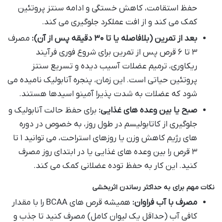
حفظ استقامت، کاهش خستگی و ادامه سنتز پروتئین
کمک می کند و از افت عملکرد جلوگیری می کند.
بعد از تمرین (بلافاصله یا تا ۳۰ دقیقه پس از آن):
مصرف
۳ تا ۶ قرص پس از تمرین برای شروع فوری فرآیند
ریکاوری، ترمیم عضلات آسیب دیده و تسریع سنتز
پروتئین حیاتی است. این زمان، پنجره آنابولیک نامیده می
شود که عضلات به شدت پذیرا آمینو اسیدها هستند.
صبح یا بین وعده های غذایی:
برای حفظ حالت آنابولیک و
جلوگیری از کاتابولیسم در طول روز، به خصوص در دوره
های رژیم کاهش وزن یا روزهای استراحت، می توانید ۱ تا
۳ قرص را بین وعده های غذایی یا در ابتدای روز مصرف
کنید. این کار به حفظ توده عضلانی کمک می کند.
نکات مهم برای به حداکثر رساندن اثربخشی
مصرف با آب فراوان:
همیشه قرص های BCAA را با مقدار
کافی آب (حداقل یک لیوان کامل) مصرف کنید تا جذب و