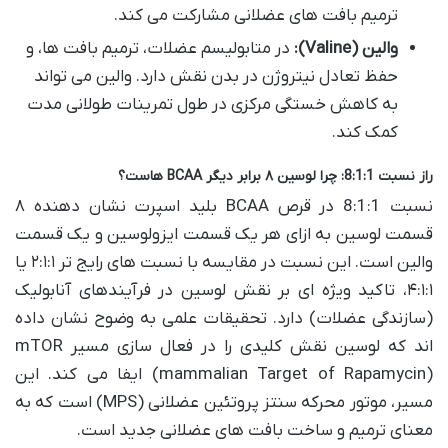
ترمیم بافت های عضلانی مشارکت می کند.
والین (Valine):
در متابولیسم عضلات، ترمیم بافت ها، و
حفظ تعادل نیتروژن در بدن نقش دارد. والین می تواند
به کاهش خستگی مرکزی در طول تمرینات طولانی مدت
کمک کند.
راز نسبت 8:1:1: چرا لوسین ۸ برابر دیگر BCAA هاست؟
نسبت 8:1:1 در قرص BCAA بلید اسپرت نشان دهنده ۸
قسمت لوسین به ازای هر یک قسمت ایزولوسین و یک قسمت
والین است. این نسبت در مقایسه با نسبت های رایج تر ۲:۱:۱ یا
۴:۱:۱، تاکید ویژه ای بر نقش لوسین در فرآیندهای آنابولیک
(سازندگی عضلات) دارد. تحقیقات علمی به وضوح نشان داده
اند که لوسین نقش کلیدی را در فعال سازی مسیر mTOR
(mammalian Target of Rapamycin) ایفا می کند. این
مسیر، موتور محرکه سنتز پروتئین عضلانی (MPS) است که به
معنای ترمیم و ساخت بافت های عضلانی جدید است.