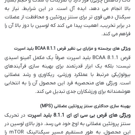
کات (کاهش چربی) قرار دارد یا تمرینات با شدت و حجم بسیار
بالا انجام می دهد، ایده آل است. در این شرایط، نیاز به
سیگنال دهی قوی تر برای سنتز پروتئین و محافظت از عضلات
در برابر تخریب، اهمیت پیدا می کند که لوسین با دوز بالا آن را
فراهم می کند.
ویژگی های برجسته و مزایای بی نظیر قرص BCAA 8.1.1 بلید اسپرت
قرص BCAA 8.1.1 بلید اسپرت صرفاً یک مکمل آمینو اسیدی
نیست؛ بلکه یک ابزار قدرتمند برای بهینه سازی فرآیندهای
بیولوژیکی مرتبط با عملکرد ورزشی، ریکاوری و رشد عضلانی
است. ویژگی های منحصربه فرد این محصول آن را به انتخابی
هوشمندانه برای ورزشکاران جدی تبدیل می کند.
بهینه سازی حداکثری سنتز پروتئین عضلانی (MPS)
ویژگی های قرص بی سی ای ای 8.1.1 بلید اسپرت
در تحریک
سنتز پروتئین عضلانی به اوج خود می رسد. دوز بالای لوسین در
این محصول، به طور مستقیم مسیر سیگنالینگ mTOR را