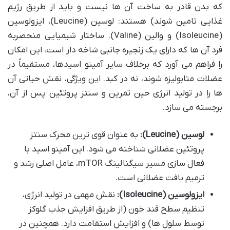
که بدن قادر به ساخت آن ها نیست و باید از طریق رژیم
غذایی تامین شوند) هستند: لوسین (Leucine)، ایزولوسین
(Isoleucine) و والین (Valine). ساختار شیمیایی منحصربه
فرد آن ها که دارای یک زنجیره جانبی شاخه دار است، این امکان
را فراهم می آورد که برخلاف سایر آمینو اسیدها، مستقیماً در
عضلات متابولیزه شوند، نه در کبد. این ویژگی، نقش حیاتی آن
ها را در تولید انرژی حین تمرین و سنتز پروتئین پس از آن،
برجسته می سازد.
لوسین (Leucine):
به عنوان قوی ترین محرک سنتز
پروتئین عضلانی شناخته می شود. این آمینو اسید با
فعال سازی مسیر سیگنالینگ mTOR، عامل اصلی رشد و
ترمیم بافت عضلانی است.
ایزولوسین (Isoleucine):
نقش مهمی در تولید انرژی،
تنظیم سطح قند خون (از طریق افزایش جذب گلوکز
توسط سلول ها) و افزایش استقامت دارد. همچنین در