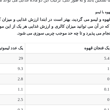
تسکین یابند و به طور کلی، ترکیب این دو ماده غذایی می تواند 
ه با لیمو
هوه و لیمو می گردید، بهتر است در ابتدا ارزش غذایی و میزان 
 که در آن می توانید میزان کالری و ارزش غذایی هر یک از این مو
ه انجام می پذیرد و تا چه حد موجب چربی سوزی می شود
.
یک فنجان قهوه
یک عدد لیموت
29
5.4
9.3
1
2.8
0
1.1
0.1
2.5
0
0.3
0.1