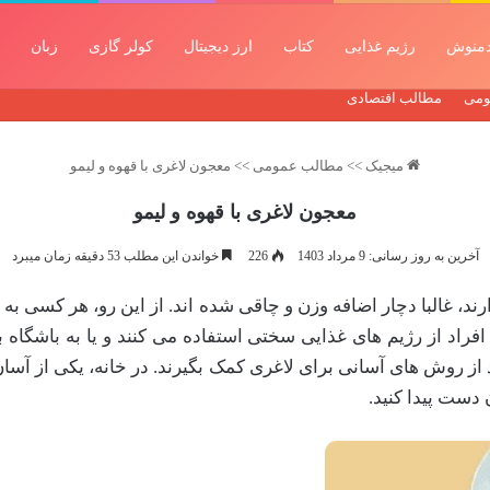
منوش
رژیم غذایی
کتاب
ارز دیجیتال
کولر گازی
زبان
ومی
مطالب اقتصادی
میجیک
>>
مطالب عمومی
>>
معجون لاغری با قهوه و لیمو
معجون لاغری با قهوه و لیمو
آخرین به روز رسانی: 9 مرداد 1403
226
خواندن این مطلب 53 دقیقه زمان میبرد
ند، غالبا دچار اضافه وزن و چاقی شده اند. از این رو، هر کسی ب
افراد از رژیم های غذایی سختی استفاده می کنند و یا به باشگاه
هند از روش های آسانی برای لاغری کمک بگیرند. در خانه، یکی از 
 دست پیدا کنید.