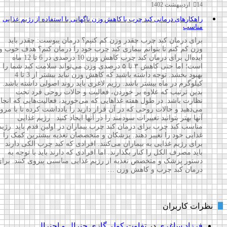
14 اردیبهشت 1402
راهکارهای درمانی کبد چرب با کاهش وزن ناگهانی با استفاده از رژیم غذایی
مناسب
برای درمان کبد چرب چقدر وزن کم کنیم؟ درمان یبوست: چقدر باید
وزن کم کنم تا بتوانم بیماری کبد چرب خود را درمان کنم؟ هدف خوب و
ایده‌ال برای درمان کبد چرب کاهش وزن 10 درصدی در 6 تا 12 ماه
است؛ اما حتی کاهش ۳ تا ۵ درصدی وزن می‌تواند سلامت کبد شما را
بهبود بخشد. توجه داشته باشید که کاهش وزن نباید بیشتر از 3 تا 4
کیلوگرم در ماه بیشتر باشد. رژیم لاغری باید روند اصولی داشته باشد.
بدین ترتیب که علاوه بر خوردن، فعالیت و حالات روحی فرد تحت
نظارت باشد. در طول هفته غذاهایی که می‌خورید، فعالیت‌هایی که انجام
می‌دهید و حالات روحی که در آن قرار دارید را یادداشت کرده تا با مرور
آنها بهتر بتوانید تغییرات سودمند را در آنها ایجاد کنید. رژیم غذایی
مناسب کبد چرب برای درمان کبد چرب بیماران در اولین قدم باید رژیم
غذایی خود را تغییر دهند. پزشکان و متخصصان تغذیه بیشترین کمک را
برای رژیم غذایی به بیماران می‌کنند. افرادی که کبد چرب الکی دارند
باید مصرف الکل را کنار بگذارند. اما افرادی که دارند باید با توجه به
دستور پزشک و متخصص تغذیه از رژیم غذایی مناسبی پیروی کنند. برای
درمان کبد چرب و کاهش وزن …
نظرات کاربران
فرزاد ساغری
در
تفاوت کولر گازی جنرال و اجنرال