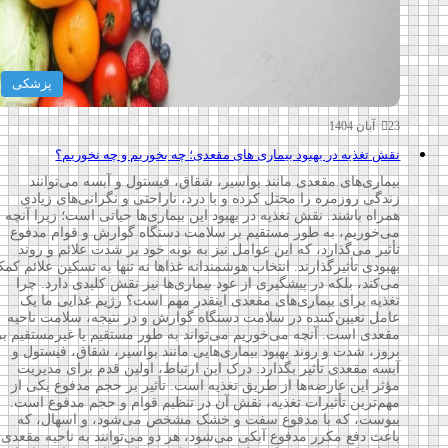
پزشکی
23 آبان 1404
نقش تغذیه در بهبود بیماری های مقعدی؛ چه بخوریم و چه نخوریم؟
بیماری‌های مقعدی مانند بواسیر، شقاق، فیستول و آبسه می‌توانند
زندگی روزمره را مختل کرده و با درد، ناراحتی و نگرانی‌های زیادی
همراه باشند. نقش تغذیه در بهبود این بیماری‌ها حیاتی است؛ زیرا آنچه
می‌خوریم، به طور مستقیم بر سلامت دستگاه گوارش و قوام مدفوع
تأثیر می‌گذارد، که این عوامل نیز به نوبه خود بر شدت علائم و روند
بهبودی تأثیرگذارند. انتخاب هوشمندانه غذاها نه تنها به تسکین علائم کمک
می‌کند، بلکه در پیشگیری از عود بیماری‌ها نیز نقش کلیدی دارد. چرا
تغذیه برای بیماری‌های مقعدی اینقدر مهم است؟ رژیم غذایی ما یک
عامل تعیین‌کننده در سلامت دستگاه گوارش و در نتیجه، سلامت ناحیه
مقعدی است. آنچه می‌خوریم می‌تواند به طور مستقیم یا غیرمستقیم بر
بروز، شدت و روند بهبود بیماری‌هایی مانند بواسیر، شقاق، فیستول و
آبسه مقعدی تأثیر بگذارد. درک این ارتباط، اولین قدم برای مدیریت
مؤثر این عارضه‌ها از طریق تغذیه است. تأثیر بر حجم مدفوع یکی از
مهم‌ترین تأثیرات تغذیه، نقش آن در تنظیم قوام و حجم مدفوع است.
یبوست، که با مدفوع سفت و خشک مشخص می‌شود، و اسهال، که
باعث دفع مکرر مدفوع آبکی می‌شود، هر دو می‌توانند به ناحیه مقعدی