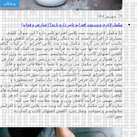
پزشکی
6 شهریور 1404
مکمل لاغری ویت مث افترایو تاثیر داره یا نه؟ [عوارض و فواید]
آیا مکمل لاغری ویت مث پلاس افترایو تاثیر دارد؟ این سوال کلیدی
بسیاری از افرادی است که به دنبال راهکاری مؤثر برای کاهش وزن و
تناسب اندام می گردند. مکمل ویت مث پلاس افترایو، با ترکیبات گیاهی
و علمی خود، نه تنها می تواند به فرآیند چربی سوزی کمک کند، بلکه با
کاهش اشتهای کاذب و افزایش متابولیسم، مسیر دستیابی به وزن ایده
آل را هموارتر می سازد. در این مقاله به بررسی دقیق فواید، عوارض و
نحوه مصرف این مکمل می پردازیم تا شما با اطلاعاتی جامع و قابل
اطمینان، بهترین تصمیم را برای سلامتی خود بگیرید. مکمل لاغری ویت
مث پلاس افترایو چیست؟ (آشنایی با این چربی سوز قدرتمند) ویت مث
افترایو فراتر از یک قرص لاغری صرف، یک مکمل چندمنظوره و
پیشرفته است که با فرمولاسیون منحصر به فرد خود، به کاهش وزن و
بهبود عملکرد کلی بدن کمک می کند. این مکمل، ترکیبی از عصاره های
گیاهی، ویتامین ها، مواد معدنی و ترکیبات چربی سوز است که هر یک
نقش مهمی در فرآیند کاهش وزن و بهبود سلامت ایفا می کنند.
سازندگان این مکمل ادعا می کنند که ویت مث پلاس افترایو با افزایش
متابولیسم و سوخت وساز بدن، کاهش اشتهای کاذب و کمک به
سوزاندن …