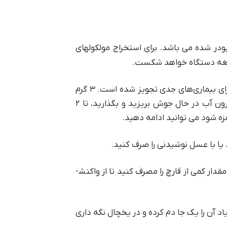
پودر شده می باشد. برای استخراج مولکول­های
د تیغه دستگاه خواهد شکست.
میزان مصرف گانودرما، استاندارد توصیه شده گانودرما روزانه بین ۳ تا ۵ گرم است، هرچند مصرف تا ۱۵ گرم نیز برای بیماری‌های جدی تجویز شده است. ۳ گرم
قارچ حدودا معادل یک قاشق غذاخوری سرپر است. به منظور استخراج کامل مولکولهای دارویی، پودر قارچ را درون آب در حال جوش بریزید و بگذارید، تا ۲
ه شود می توانید ادامه دهید.
 یا با عسل نوشیدنی را صرف کنید.
واکنش های آلرژیک از جمله دل درد بسیار نادر است، اما ممکن است رخ دهد. برای مصرف بار اول توصیه می­شود مقدار کمی از قارچ را مصرف کنید تا از واکنش­
د آن را یک جا دم کرده و در یخچال نگه داری