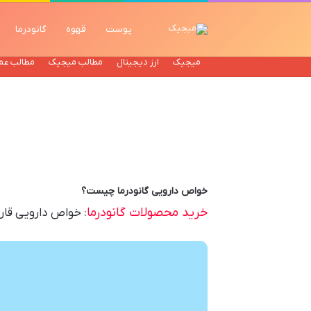
پوست
قهوه
گانودرما
میجیک
ارز دیجیتال
مطالب میجیک
مطالب عم
خواص دارویی گانودرما چیست؟
خرید محصولات گانودرما
: خواص دارویی قارچ گانودرما با قدمت ۴۰۰۰ 