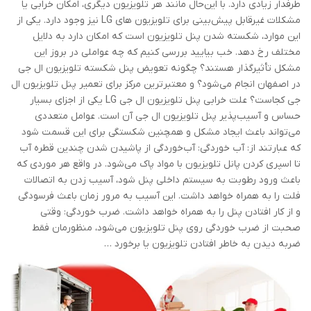
طرفدار زیادی دارد. با این‌حال مانند هر تلویزیون دیگری، امکان خرابی یا
مشکلات غیرقابل پیش‌بینی برای تلویزیون های LG نیز وجود دارد. یکی از
این موارد، شکسته شدن پنل تلویزیون است که امکان دارد به دلایل
مختلف رخ دهد. خب بیایید بررسی کنیم که چه عواملی در بروز این
مشکل تأثیرگذار هستند؟ چگونه تعویض پنل شکسته تلویزیون ال جی
در اصفهان انجام می‌شود؟ و معتبرترین مرکز برای تعمیر پنل تلویزیون ال
جی کجاست؟ علت خرابی پنل تلویزیون ال جی LG یکی از اجزای بسیار
حساس و آسیب‌پذیر پنل تلویزیون ال جی آن است. عوامل متعددی
می‌تواند باعث ایجاد مشکل و همچنین شکستگی برای این قسمت شود
که عبارتند از: آب خوردگی: آب‌خوردگی از پاشیدن شدن چندین قطره آب
تا اسپری کردن پانل تلویزیون با مواد پاک می‌شود. در واقع هر موردی که
باعث ورود رطوبت به سیستم داخلی پنل شود، آسیب زدن به اتصالات
فلت را به همراه خواهد داشت. این آسیب به مرور زمان باعث فرسودگی
و از کار افتادن پنل را به همراه خواهد داشت. ضرب خوردگی: وقتی
صحبت از ضرب خوردگی روی پنل تلویزیون می‌شود، منظورمان فقط
ضربه دیدن به خاطر افتادن تلویزیون یا برخورد …