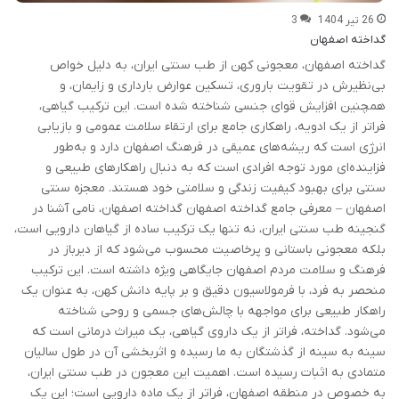
26 تیر 1404
3
گداخته اصفهان
گداخته اصفهان، معجونی کهن از طب سنتی ایران، به دلیل خواص
بی‌نظیرش در تقویت باروری، تسکین عوارض بارداری و زایمان، و
همچنین افزایش قوای جنسی شناخته شده است. این ترکیب گیاهی،
فراتر از یک ادویه، راهکاری جامع برای ارتقاء سلامت عمومی و بازیابی
انرژی است که ریشه‌های عمیقی در فرهنگ اصفهان دارد و به‌طور
فزاینده‌ای مورد توجه افرادی است که به دنبال راهکارهای طبیعی و
سنتی برای بهبود کیفیت زندگی و سلامتی خود هستند. معجزه سنتی
اصفهان – معرفی جامع گداخته اصفهان گداخته اصفهان، نامی آشنا در
گنجینه طب سنتی ایران، نه تنها یک ترکیب ساده از گیاهان دارویی است،
بلکه معجونی باستانی و پرخاصیت محسوب می‌شود که از دیرباز در
فرهنگ و سلامت مردم اصفهان جایگاهی ویژه داشته است. این ترکیب
منحصر به فرد، با فرمولاسیون دقیق و بر پایه دانش کهن، به عنوان یک
راهکار طبیعی برای مواجهه با چالش‌های جسمی و روحی شناخته
می‌شود. گداخته، فراتر از یک داروی گیاهی، یک میراث درمانی است که
سینه به سینه از گذشتگان به ما رسیده و اثربخشی آن در طول سالیان
متمادی به اثبات رسیده است. اهمیت این معجون در طب سنتی ایران،
به خصوص در منطقه اصفهان، فراتر از یک ماده دارویی است؛ این یک