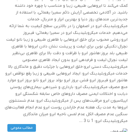
کمک می‌کند تا ابروهایی طبیعی، زیبا و متناسب با چهره خود داشته
باشید. در آکادمی تخصصی آرایش دائم سمیرا یغمائی، با استفاده از
جدیدترین متدهای روز دنیا و بهترین ابزار و متریال، خدمات
میکروبلیدینگ ابرو در اصفهان را در بالاترین سطح کیفیت به شما ارائه
می‌دهیم. خدمات میکروبلیدینگ ابرو در سمیرا یغمائی: فیبروز
ابرو: روشی محبوب برای خلق ابروهایی با ظاهری طبیعی و زیبا نانو لیفت
نچرال: تکنیکی نوین برای لیفت و پرپشت نشان دادن ابروها با ظاهری
طبیعی بلد بروز: هاشور ابرو با ظرافت و دقت بالا برای ظاهری بی‌نظیر
لیفت نچرال: لیفت و فرم‌دهی ابرو بدون ایجاد ظاهری مصنوعی
میکروشیدینگ دستی ابرو: خلق ابروهایی با جزئیات دقیق و ماندگاری بالا
خدمات میکروبلیدینگ ابرو: ایجاد ابروهایی طبیعی و زیبا رفع نواقص ابرو
هاشور ابرو فیبروز ابرو فشن بروز ابرو بولد بروز ابرو نانو بروز ابرو موارد
منع مصرف میکروبلیدینگ ابرو: بارداری و شیردهی بیماری‌های پوستی
دیابت و اختلالات ایمنی مصرف داروهای خاص سابقه شکستگی ابرو
اپیلاسیون ابرو مراقبت‌های پس از میکروبلیدینگ ابرو: عدم شستشوی
ابروها به مدت یک هفته عدم خاراندن پوست ابرو عدم انجام فعالیت‌های
سنگین عدم مصرف الکل عدم لمس ناحیه ابرو میزان ماندگاری
میکروبلیدینگ ابرو: 1 تا 3 …
مطالب عمومی