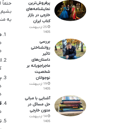
حتماً 
پرفروش‌ترین
نمایشنامه‌های
بشیم ب
خارجی در بازار
یه منب
کتاب ایران
25 اردیبهشت
1405
م
بررسی
م
روانشناختی
م
تاثیر
داستان‌های
ا
ماجراجویانه بر
ک
شخصیت
ب
نوجوانان
19 اردیبهشت
د
1405
د
آشنایی با مبانی
ق
حل مسائل در
متون خارجی
م
14 اردیبهشت
ن
1405