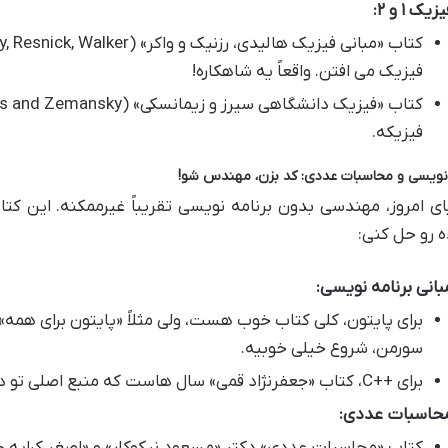
زیک ۱ و ۲:
فیزیک می افتن. واقعاً یه شاهکاره!
فیزیکه.
 نویسی و محاسبات عددی: کد بزن، مهندس شو!
ای امروز، مهندسی بدون برنامه نویسی تقریباً غیرممکنه. این 
 رو حل کنی:
بانی برنامه نویسی:
سورمن، شروع خیلی خوبیه.
برای ++C، کتاب «جعفرنژاد قمی» سال هاست که منبع اصلی تو دانشگاه های ایرانه.
حاسبات عددی:
کتاب «محاسبات عددی» دکتر «مسعود نیکوکار» و «اصغر کرایه 