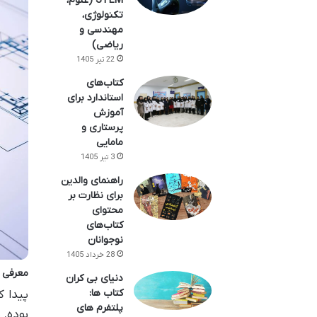
STEM (علوم،
تکنولوژی،
مهندسی و
ریاضی)
22 تیر 1405
کتاب‌های
استاندارد برای
آموزش
پرستاری و
مامایی
3 تیر 1405
راهنمای والدین
برای نظارت بر
محتوای
کتاب‌های
نوجوانان
28 خرداد 1405
معرفی 
دنیای بی کران
کتاب ها:
پیدا 
پلتفرم های
بوده. 