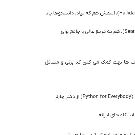
کتاب «مبانی فیزیک هالیدی، رزنیک و واکر» (Halliday, Resnick, Walker)، اسمش هم که بیاد، دانشجوها یاد
کتاب «فیزیک دانشگاهی سیرز و زیمانسکی» (Sears and Zemansky)، هم یه مرجع عالی و جامع برای
کتاب ها بهت کمک می کنن کد بزنی و مسائل
برای پایتون، کلی کتاب خوب هست، ولی مثلاً «پایتون برای همه» (Python for Everybody) از دکتر چارلز
چیان» جزو پرفروش ترین ها هستن.