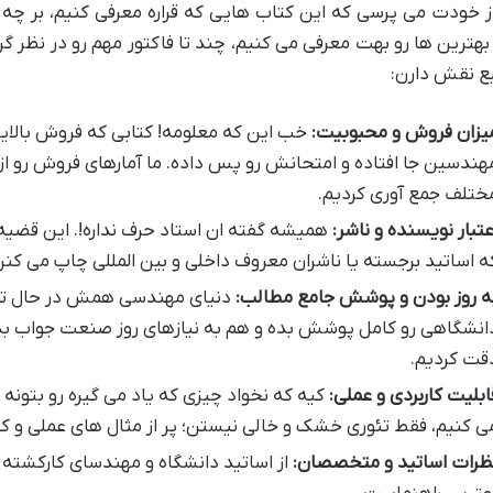
از خودت می پرسی که این کتاب هایی که قراره معرفی کنیم، بر چ
هترین ها رو بهت معرفی می کنیم، چند تا فاکتور مهم رو در نظر گر
ع نقش دارن:
یزان فروش و محبوبیت:
خب این که معلومه! کتابی که فروش بالایی
هندسین جا افتاده و امتحانش رو پس داده. ما آمارهای فروش رو از
ختلف جمع آوری کردیم.
عتبار نویسنده و ناشر:
همیشه گفته ان استاد حرف نداره!. این قضیه
ه اساتید برجسته یا ناشران معروف داخلی و بین المللی چاپ می کنن، 
ه روز بودن و پوشش جامع مطالب:
دنیای مهندسی همش در حال تغی
انشگاهی رو کامل پوشش بده و هم به نیازهای روز صنعت جواب بد
قت کردیم.
ابلیت کاربردی و عملی:
کیه که نخواد چیزی که یاد می گیره رو بتونه
ی کنیم، فقط تئوری خشک و خالی نیستن؛ پر از مثال های عملی و کارب
ظرات اساتید و متخصصان:
از اساتید دانشگاه و مهندسای کارکشته 