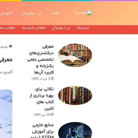
کتاب
ارز دیجیتال
آموزش
میجیک
ارز دیجیتال
مطالب میجیک
مطالب عم
معرفی
میجی
دیکشنری‌های
معرفی
تخصصی علمی
یک‌زبانه و
کاربرد آن‌ها
آخرین به روز 
3 مرداد 1405
نکاتی برای
بهره برداری از
کتاب های
لاتین
28 تیر 1405
منابع خارجی
برای آموزش