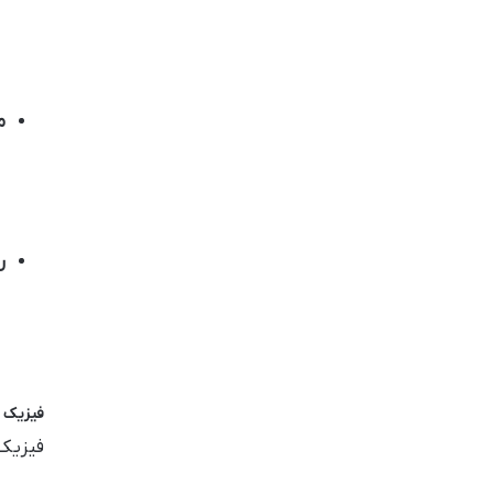
م
ر
فیزیک م
فیزیک،