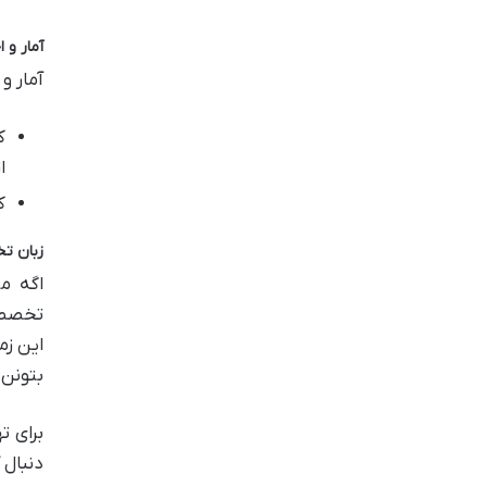
آمار و
آمار و
ک
ا
ک
زبان ت
اگه م
تخصصی 
این زم
بتونن 
برای ت
دنبال