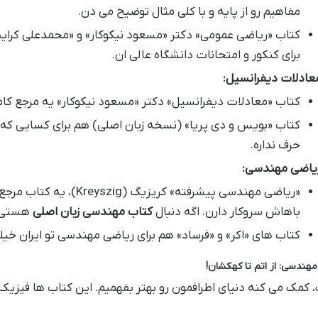
مفاهیم رو از پایه و با کلی مثال توضیح می دن.
کتاب «ریاضی عمومی» دکتر «مسعود نیکوکار» و «محمدعلی کرایه 
برای کنکور و امتحانات دانشگاه عالی ان.
عادلات دیفرانسیل:
کتاب «معادلات دیفرانسیل» دکتر «مسعود نیکوکار» یه مرجع کامل
کتاب «بویس و دی پریا» (نسخه زبان اصلی) هم برای کسایی که 
حرف نداره.
یاضی مهندسی:
«ریاضی مهندسی پیشرفته» کریز
باهاش سروکار دارن. اگه دنبال
کتاب مهندسی زبان اصلی
هستی، 
کتاب های «اکر» و «فرساد» هم برای ریاضی مهندسی تو ایران خیل
هندسی: از اتم تا کهکشان!
 کمک می کنه دنیای اطرافمون رو بهتر بفهمیم. این کتاب ها فیزیک