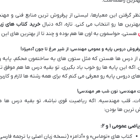
هترین راهنماست.
نظر گرفتن این معیارها، لیستی از پرفروش ترین منابع فنی و مهن
هترین ها رو انتخاب می کنی. تازه، اگه دنبال
خرید کتاب های زب
هستی، حواسمون به اون ها هم بوده و چند تا از بهترین های این 
رفروش دروس پایه و عمومی مهندسی: از شیر مرغ تا جون آدمیزاد!
از درس ها هستن که مثل ستون های یه ساختمون محکم، پایه 
 اگه این پایه ها رو خوب یاد بگیری، تو بقیه درس ها هم موفق تر
ای دروس پایه رو معرفی می کنم که برای همه رشته ها لازم و کاربر
ت مهندسی: نون شب هر مهندسی!
ات، قلب مهندسیه. اگه ریاضیت قوی نباشه، تو بقیه درس ها 
 ترین ها بودن:
یاضی عمومی ۱ و ۲:
کتاب های «توماس» و «آدامز» (نسخه زبان اصلی یا ترجمه فارسی