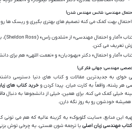
 احتمال مهندسی: شانس مهندس شدن!
 احتمال بهت کمک می کنه تصمیم های بهتری بگیری و ریسک ها رو
تاب «آمار و احتمال مهندسی» از «شلدون راس» (Sheldon Ross)، یه
زش تعریف می کنن.
تاب «آمار و احتمال» دکتر «بهبودیان» و «نعمت اللهی» هم برای دانش
خصصی مهندسی: جهانی فکر کن!
ی خوای به جدیدترین مقالات و کتاب های دنیا دسترسی داشته ب
هر رشته، واقعاً به کارت میان. پیدا کردن و
خرید کتاب های زب
ینه خیلی کمک می کنه. برای همین، خیلی از دانشجوها به دنبال
دان
همیشه خودشون رو به روز نگه دارن.
هیه این منابع، «سایت گلوبوک» یه گزینه عالیه که هم می تونی ک
کتاب مهندسی زبان اصلی
یا ترجمه شون هستی، یه چرخی توش بزنی