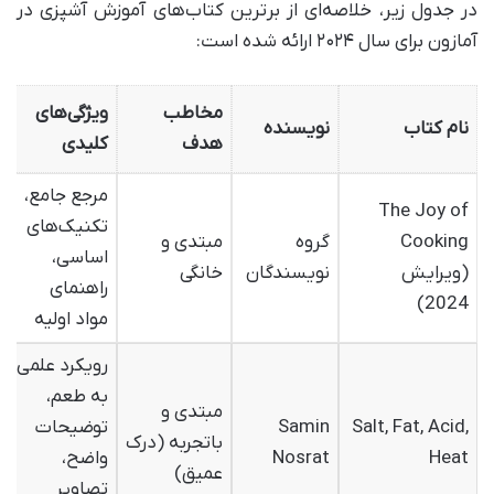
در جدول زیر، خلاصه‌ای از برترین کتاب‌های آموزش آشپزی در
آمازون برای سال ۲۰۲۴ ارائه شده است:
مخاطب
ویژگی‌های
نام کتاب
نویسنده
هدف
کلیدی
مرجع جامع،
The Joy of
تکنیک‌های
Cooking
گروه
مبتدی و
اساسی،
(ویرایش
نویسندگان
خانگی
راهنمای
2024)
مواد اولیه
رویکرد علمی
به طعم،
مبتدی و
Salt, Fat, Acid,
Samin
توضیحات
باتجربه (درک
Heat
Nosrat
واضح،
عمیق)
تصاویر