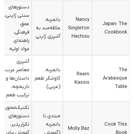
دستورهای
سنتی ژاپنی،
Nancy
باتجربه،
Japan: The
عمق
Singleton
علاقه‌مند به
Cookbook
فرهنگی،
Hachisu
آشپزی ژاپنی
راهنمای
مواد اولیه
آشپزی
The
باتجربه،
معاصر عرب،
Reem
Arabesque
کاوشگر طعم
داستان‌ها و
Kassis
Table
(عربی)
تاریخچه،
ترکیب طعم
تکنیک‌محور،
مبتدی تا
دستورهای
Cook This
باتجربه
تکرارپذیر،
Molly Baz
Book
(آموزش
آموزش برای