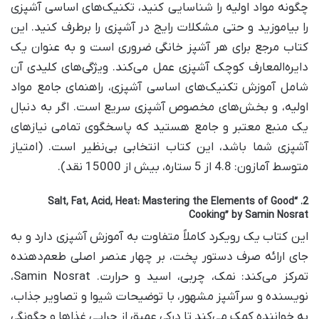
چگونه مواد اولیه را شناسایی کنید، تکنیک‌های اساسی آشپزی
را بیاموزید و حتی مشکلات رایج در آشپزی را برطرف کنید. این
کتاب مرجع برای هر آشپز خانگی ضروری است و به عنوان یک
دایره‌المعارف کوچک آشپزی عمل می‌کند. ویژگی‌های کلیدی آن
شامل آموزش تکنیک‌های اساسی آشپزی، راهنمای جامع مواد
اولیه، و بخش‌های مخصوص آشپزی سریع است. اگر به دنبال
یک منبع معتبر و جامع هستید که پاسخگوی تمامی نیازهای
آشپزی شما باشد، این کتاب انتخابی بی‌نظیر است. (امتیاز
متوسط آمازون: 4.8 از 5 ستاره، بیش از 15000 نقد).
2. “Salt, Fat, Acid, Heat: Mastering the Elements of Good
Cooking” by Samin Nosrat
این کتاب یک رویکرد کاملاً متفاوت به آموزش آشپزی دارد و به
جای ارائه صرف دستور پخت، بر چهار عنصر اصلی طعم‌دهنده
تمرکز می‌کند: نمک، چربی، اسید و حرارت. Samin Nosrat،
نویسنده و سرآشپز مشهور، با توضیحات شیوا و تصاویر جذاب،
به خواننده کمک می‌کند تا درکی عمیق از چرایی غذاها و چگونگی