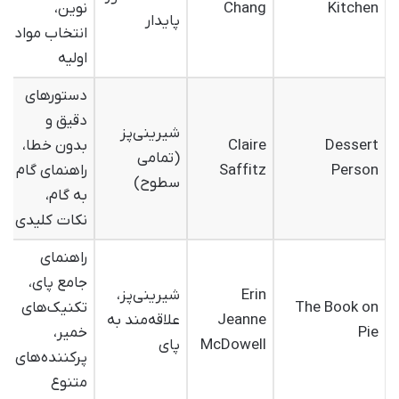
Kitchen
Chang
نوین،
پایدار
انتخاب مواد
اولیه
دستورهای
دقیق و
شیرینی‌پز
Dessert
Claire
بدون خطا،
(تمامی
Person
Saffitz
راهنمای گام
سطوح)
به گام،
نکات کلیدی
راهنمای
جامع پای،
Erin
شیرینی‌پز،
The Book on
تکنیک‌های
Jeanne
علاقه‌مند به
Pie
خمیر،
McDowell
پای
پرکننده‌های
متنوع