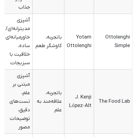
جذاب
آشپزی
مدیترانه‌ای/
Ottolenghi
Yotam
باتجربه،
خاورمیانه‌ای
Simple
Ottolenghi
کاوشگر طعم
ساده،
خلاقیت با
سبزیجات
آشپزی
مبتنی بر
باتجربه،
علم،
J. Kenji
The Food Lab
علاقه‌مند به
تست‌های
López-Alt
علم
دقیق،
توضیحات
مصور