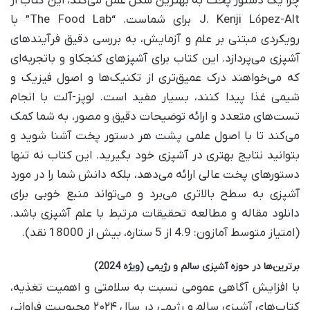
چرا یک دستور پخت به بهترین شکل عمل می‌کند، این کتاب از
J. Kenji López-Alt برای شماست. “The Food Lab” با
رویکردی مبتنی بر علم و آزمایش، به بررسی دقیق فرآیندهای
آشپزی می‌پردازد. این کتاب برای آشپزهای کنجکاو و باتجربه‌ای
که می‌خواهند درک عمیق‌تری از تکنیک‌ها و اصول فیزیک و
شیمی غذا پیدا کنند، بسیار مفید است. لوپز-آلت با انجام
تست‌های متعدد و ارائه توضیحات دقیق و مصور، به شما کمک
می‌کند تا با اصول علمی پشت هر دستور پخت آشنا شوید و
بتوانید نتایج بهتری در آشپزی خود بگیرید. این کتاب نه تنها
دستورهای پخت عالی ارائه می‌دهد، بلکه دانش شما را در مورد
آشپزی به سطح بالاتری می‌برد و می‌تواند منبع خوبی برای
دانلود مقاله و مطالعه تحقیقات مرتبط با علم آشپزی باشد.
(امتیاز متوسط آمازون: 4.9 از 5 ستاره، بیش از 18000 نقد).
برترین‌ها در حوزه آشپزی سالم و رژیمی (ویژه 2024)
با افزایش آگاهی عمومی نسبت به سلامتی و اهمیت تغذیه،
کتاب‌های آشپزی سالم و رژیمی در سال ۲۰۲۴ محبوبیت فراوانی