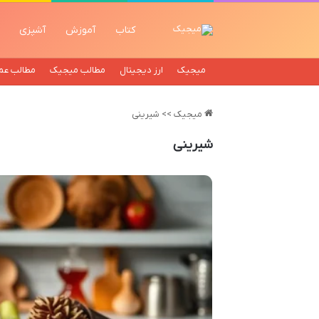
کتاب
آموزش
آشپزی
میجیک
ارز دیجیتال
مطالب میجیک
مطالب عم
میجیک
>>
شیرینی
شیرینی