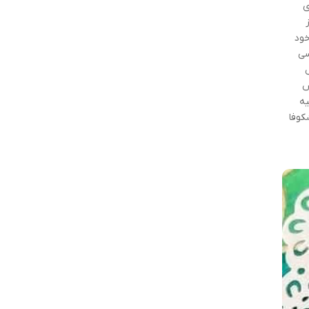
ی
خود
سی
خش
یه
کوفا