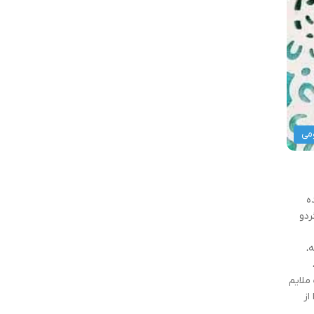
می
ه
۹ گرم پودر قند ۲۰۰ گرم مغز گردو
،
ملایم
ه را از