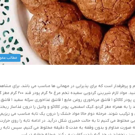
مطالب عمو
و پرطرفدار است که برای پذیرایی در مهمانی ها مناسب می باشد، برای مشاهد
آموزش کامل و مرحله به مرحله در ادامه با همراه باشید. مواد لازم شیرینی گردویی سفیده تخم مرغ ۰
۱۰۰ گرم کیک اسفنجی ۱۰۰ گرم وانیل ½ قاشق چایخوری پودر کاکائو ۱ قاشق مرباخوری روغن مایع ۱ قاشق غذاخوری سرکه سفید ۱ قاشق
 را به همراه مغز گردو، کیک اسفنجی، پودر کاکائو و وانیل را درون غذاساز ریخته
 ترکیب شوند. مرحله دوم حالا مواد خشک را درون یک تابه مناسب می ریزیم،
 مخلوط می کنیم تا به حالت خمیری شکل درآید. در ادامه تابه را روی حرارت 
قرار می دهیم. مرحله سوم در ادامه مایه شرینی را به صورت مداوم و بدون وقفه به مدت ۵ دقیقه مخلوط می کنیم، سپس تاب
یرینی نجوشد در حد گرم شدن کفایت می کند. مرحله چهارم در این …