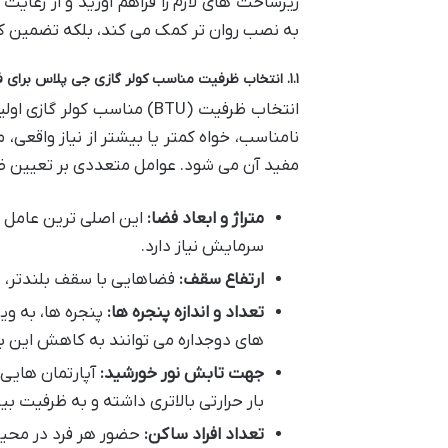
زیرساخت های لازم را فراهم آورید و از رعای
به نصب روان تر کمک می کند، بلکه تضمین کن
۱.۱. انتخاب ظرفیت مناسب کولر گازی جی پلاس برای فضای آپارتمان
انتخاب ظرفیت (BTU) مناسب 
نامناسب، خواه کمتر یا بیشتر از نیاز واقعی
مفید آن می شود. عوامل متعددی بر تعیین ظر
متراژ و ابعاد فضا:
این اصلی ترین عامل 
سرمایش نیاز دارد.
ارتفاع سقف:
فضاهایی با سقف بلندتر، حج
تعداد و اندازه پنجره ها:
پنجره ها، به ویژ
های دوجداره می توانند به کاهش این با
جهت تابش نور خورشید:
آپارتمان هایی 
بار حرارتی بالاتری داشته و به ظرفیت ب
تعداد افراد ساکن:
حضور هر فرد در محیط،