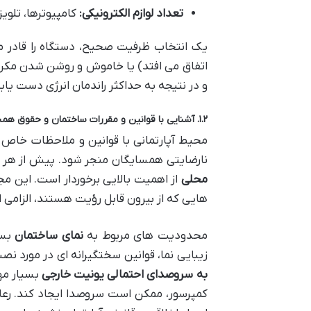
تعداد لوازم الکترونیکی:
کامپیوترها، تلویز
یک انتخاب ظرفیت صحیح، دستگاه را قادر می 
اتفاق می افتد) یا خاموش و روشن شدن مکرر 
و در نتیجه به حداکثر راندمان انرژی دست یابد
۱.۲. آشنایی با قوانین و مقررات ساختمان و حقوق همسایگان
محیط آپارتمانی با قوانین و ملاحظات خاص 
نارضایتی همسایگان منجر شود. پیش از هر 
محلی
از اهمیت بالایی برخوردار است. این مج
هایی که از بیرون قابل رؤیت هستند، الزامی 
محدودیت های مربوط به
نمای ساختمان
بسی
زیبایی نما، قوانین سختگیرانه ای در مورد نص
به سروصدای احتمالی یونیت خارجی
بسیار مهم
کمپرسور، ممکن است سروصدا ایجاد کند. رع