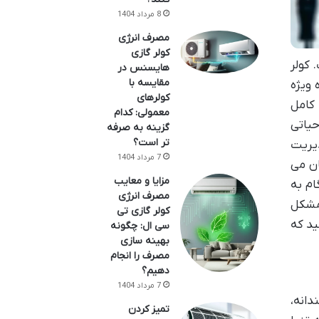
8 مرداد 1404
مصرف انرژی
کولر گازی
 کولر
هایسنس در
مقایسه با
 ویژه
کولرهای
 کامل
معمولی: کدام
یاتی
گزینه به صرفه
تر است؟
یریت
7 مرداد 1404
ان می
مزایا و معایب
ام به
مصرف انرژی
 مشکل
کولر گازی تی
ید که
سی ال: چگونه
بهینه سازی
مصرف را انجام
دهیم؟
7 مرداد 1404
دانه،
تمیز کردن