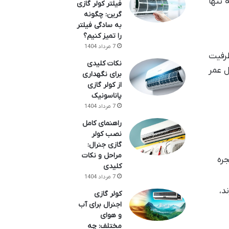
 تنها
فیلتر کولر گازی
گرین: چگونه
به سادگی فیلتر
را تمیز کنیم؟
7 مرداد 1404
 ظرفیت
نکات کلیدی
ل عمر
برای نگهداری
از کولر گازی
پاناسونیک
7 مرداد 1404
راهنمای کامل
نصب کولر
گازی جنرال:
مراحل و نکات
جره
کلیدی
7 مرداد 1404
د،
کولر گازی
اجنرال برای آب
و هوای
مختلف: چه