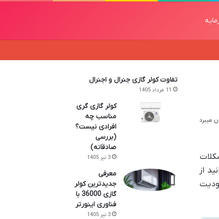
مایه
تفاوت کولر گازی جنرال و اجنرال
11 مرداد 1405
کولر گازی گری
مناسب چه
افرادی نیست؟
(بررسی
صادقانه)
شکلات
3 تیر 1405
ید از
معرفی
دودیت
جدیدترین کولر
گازی 36000 با
فناوری اینورتر
3 تیر 1405