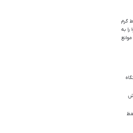
ط گرم
را به
موانع
گاه
ردش
حفظ