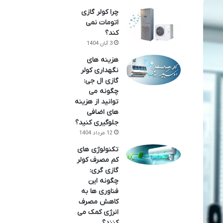
چرا کولر گازی
اتومات نمی
کند؟
3 آبان 1404
هزینه های
نگهداری کولر
گازی ال جی:
چگونه می
توانید از هزینه
های اضافی
جلوگیری کنید؟
12 مرداد 1404
تکنولوژی های
کم مصرف کولر
گازی گری:
چگونه این
فناوری ها به
کاهش مصرف
انرژی کمک می
کنند؟