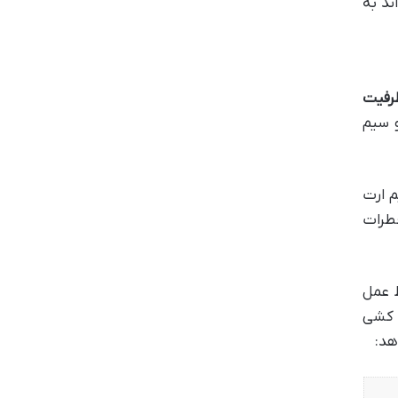
ند به
رفیت
و سیم
م ارت
خطرات
ظ عمل
ق کشی
هد: