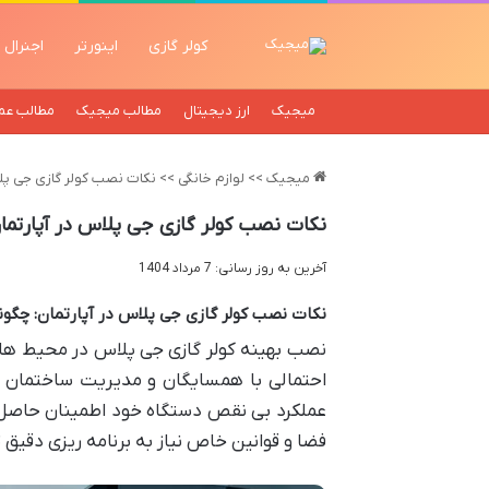
کولر گازی
اینورتر
اجنرال
میجیک
ارز دیجیتال
مطالب میجیک
مطالب عم
میجیک
>>
لوازم خانگی
>>
نکات نصب کولر گازی جی پلا
نکات نصب کولر گازی جی پلاس در آپارتما
آخرین به روز رسانی: 7 مرداد 1404
نکات نصب کولر گازی جی پلاس در آپارتمان: چگون
نصب بهینه کولر گازی جی پلاس در محیط های 
احتمالی با همسایگان و مدیریت ساختمان حی
عملکرد بی نقص دستگاه خود اطمینان حاصل کن
فضا و قوانین خاص نیاز به برنامه ریزی دقیق ت