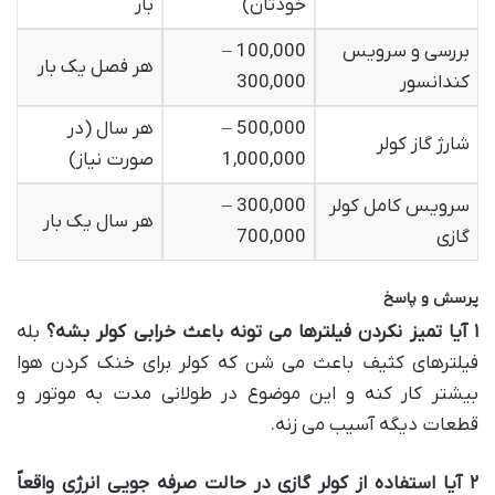
خودتان)
بار
بررسی و سرویس
100,000 –
هر فصل یک بار
کندانسور
300,000
500,000 –
هر سال (در
شارژ گاز کولر
1,000,000
صورت نیاز)
سرویس کامل کولر
300,000 –
هر سال یک بار
گازی
700,000
پرسش و پاسخ
۱
آیا تمیز نکردن فیلترها می تونه باعث خرابی کولر بشه؟
بله
فیلترهای کثیف باعث می شن که کولر برای خنک کردن هوا
بیشتر کار کنه و این موضوع در طولانی مدت به موتور و
قطعات دیگه آسیب می زنه.
۲
آیا استفاده از کولر گازی در حالت صرفه جویی انرژی واقعاً