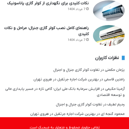
نکات کلیدی برای نگهداری از کولر گازی پاناسونیک
7 مرداد 1404
راهنمای کامل نصب کولر گازی جنرال: مراحل و نکات
کلیدی
7 مرداد 1404
نظرات کاربران
پژمان حکمتی
در
تفاوت کولر گازی جنرال و اجنرال
رامتین قاسمی
در
بهترین شرکت اجاره جرثقیل در هروی تهران
آرمیتا حکیمی
در
افزایش سرمایه بانک ملی ایران؛ گامی تازه در مسیر پایداری مالی
و توسعه اقتصادی
رحیم لطیف
در
تفاوت کولر گازی جنرال و اجنرال
محمود گنجه ای
در
بهترین شرکت اجاره جرثقیل در هروی تهران
تمامی حقوق محفوظ و متعلق به میجیک است.