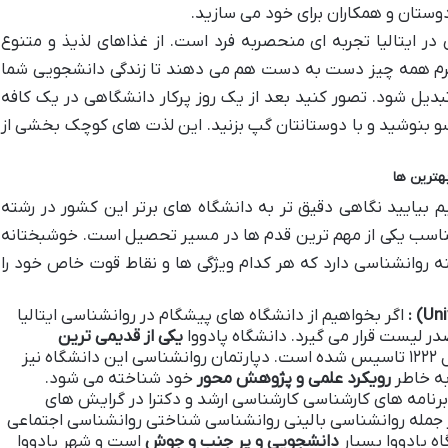
وستان و همکاران برای خود می سازید.
ی در ایتالیا تجربه ای منحصربه فرد است. از غذاهای لذیذ و متنوع
نگرم همه چیز دست به دست هم می دهند تا زندگی دانشجویی شما
تبدیل شود. تصور کنید بعد از یک روز پرکار دانشگاهی در یک کافه
و بنوشید و با دوستانتان گپ بزنید. این لذت های کوچک بخشی از
هترین ها
یم بیایید نگاهی دقیق تر به دانشگاه های برتر این کشور در رشته
مناسب یکی از مهم ترین قدم ها در مسیر تحصیل است. خوشبختانه
ینه روانشناسی دارد که هر کدام ویژگی ها و نقاط قوت خاص خود را
:
اگر بخواهیم از دانشگاه های پیشگام در روانشناسی ایتالیا
صدر لیست قرار می گیرد. دانشگاه پادووا
یکی از قدیمی ترین
است که در سال ۱۲۲۲ تاسیس شده است. دپارتمان روانشناسی این دانشگاه نیز
به خاطر
رویکرد علمی و پژوهش محور
خود شناخته می شود.
برنامه های کارشناسی کارشناسی ارشد و دکترا در گرایش های
 جمله روانشناسی بالینی روانشناسی شناختی روانشناسی اجتماعی
ه پادووا بسیار
دانشجویی و پر جنب و جوش
است و شهر پادووا