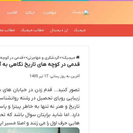
مهاجرت
ایتالیا
اقامت
میجیک
ارز دیجیتال
مطالب میجیک
مطالب عم
میجیک
>>
گردشگری و مهاجرتی
>>
قدمی در کوچه ه
قدمی در کوچه های تاریخ نگاهی به آین
آخرین به روز رسانی: 17 تیر 1405
تصور کنید… قدم زدن در خیابان های س
زیبایی رویای تحصیل در رشته روانشناسی د
تاریخ و هنر نه تنها به خاطر پیتزا و 
دارد. اما شاید برایتان سوال باشد که 
هایی حرف اول را می زنند و اصلا مسیر اپ