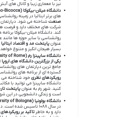
نیز با معماری زیبا و کانال های آب
دانشگاه میلان-بیکوکا
(University of Milano-Bicocca)
های برتر ایتالیا در زمینه روانشنا
صنعت
شناخته می شود. دپارتمان ر
شرکت های مختلف دارد و فرصت های ک
کند. دانشگاه میلان-بیکوکا برنامه ه
روانشناسی با سایر حوزه ها مانند ع
عنوان
پایتخت مد و اقتصاد ایتالیا
ش
بسیار هیجان انگیز و متنوع خواهد 
دانشگاه ساپینزا رم
(Sapienza University of Rome)
یکی از بزرگترین دانشگاه های اروپا
ا
جامع ترین دپارتمان های روانشناس
گسترده ای از برنامه های روانشناس
رویکردهای نظری
خود شناخته می شود
دانشگاه ساپینزا می توانید با مکا
کنید. شهر رم به عنوان
پایتخت تاری
است و زندگی دانشجویی در این شهر 
دانشگاه بولونیا
(University of Bologna)
در سال ۱۰۸۸ تاسیس شده ا
دارد و به خاطر
تاکید بر رویکردهای ا