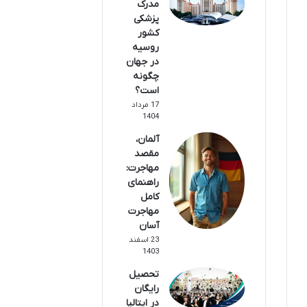
مدرک
پزشکی
کشور
روسیه
در جهان
چگونه
است؟
17 مرداد
1404
آلمان،
مقصد
مهاجرت:
راهنمای
کامل
مهاجرت
آسان
23 اسفند
1403
تحصیل
رایگان
در ایتالیا