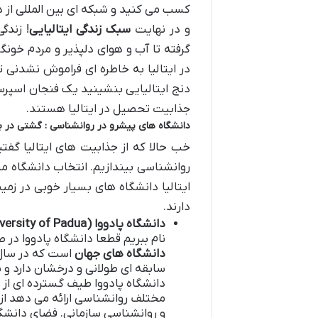
کسب می کنید و شبکه ای بین المللی از د
و در نهایت
سبک زندگی ایتالیایی
! زندگ
گرفته تا آب و هوای دلپذیر و مردم خو
در ایتالیا به خاطره ای فراموش نشدنی 
دنج ایتالیایی بنشینید یک فنجان اسپرس
جذابیت تحصیل در ایتالیا هستند.
دانشگاه های پیشرو در روانشناسی : گشتی در ب
خب حالا که از جذابیت های ایتالیا گفت
روانشناسی بیندازیم. انتخاب دانشگاه 
ایتالیا دانشگاه های بسیار خوبی در زم
دارند.
دانشگاه پادووا
(University of Padua)
نام ببریم قطعا دانشگاه پادووا در 
دانشگاه های جهان
سابقه ای طولانی و درخشان دارد و 
دانشگاه پادووا طیف گسترده ای از 
مختلف روانشناسی ارائه می دهد از
و روانشناسی سازمانی. فضای دانشگا