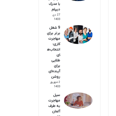
با مدرک
دیپلم
27 دی
1403
9 شغل
برتر برای
مهاجرت
کاری:
انتخاب‌ه
ای
طلایی
برای
آینده‌ای
روشن
2 شهریور
1403
سیل
مهاجرت
به طرف
آلمان