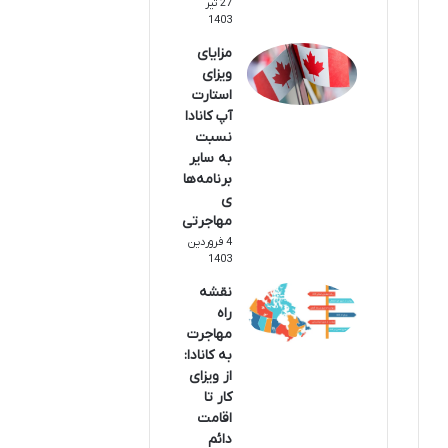
27 تیر
1403
مزایای
ویزای
استارت
آپ کانادا
نسبت
به سایر
برنامه‌ها
ی
مهاجرتی
4 فروردین
1403
نقشه
راه
مهاجرت
به کانادا:
از ویزای
کار تا
اقامت
دائم