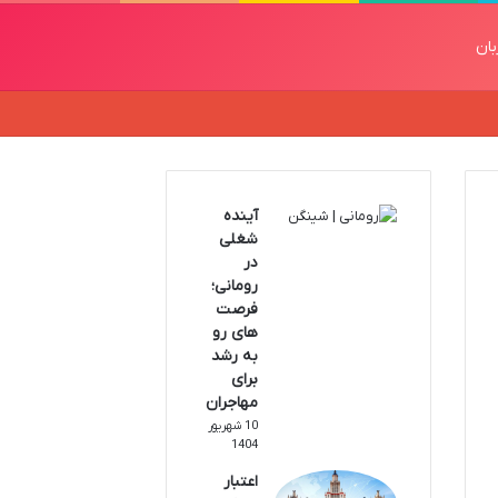
بان
آینده
شغلی
در
رومانی؛
فرصت
های رو
به رشد
برای
مهاجران
10 شهریور
1404
اعتبار