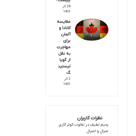
چیست؟
28 آذر
1401
مقایسه
کانادا و
آلمان
برای
مهاجرت
به نقل
از گویا
لیستین
گ
2 آذر
1401
نظرات کاربران
رحیم لطیف
در
تفاوت کولر گازی
جنرال و اجنرال