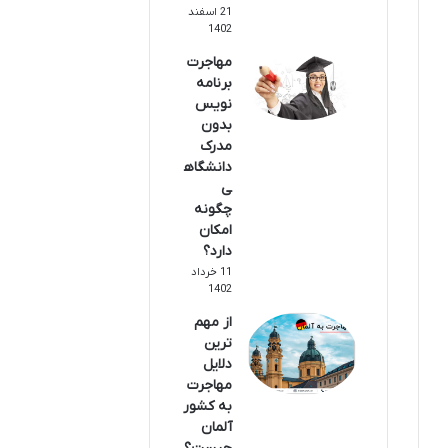
21 اسفند
1402
مهاجرت
برنامه
نویس
بدون
مدرک
دانشگاه
ی
چگونه
امکان
دارد؟
11 خرداد
1402
از مهم
ترین
دلایل
مهاجرت
به کشور
آلمان