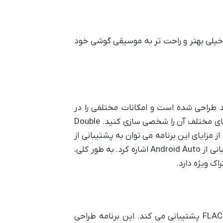
 خیلی بهتر و راحت تر به موسیقی گوشی خود
 اندروید طراحی شده است و امکانات مختلفی را در
اختیار کاربران قرار می دهد. این موزیک پلیر طراحی منحصر به فرد و جذابی دارد که می توانید با استفاده از تم های مختلف آن را شخصی سازی کنید. Double
از مزایای این برنامه می توان به پشتیبانی از
فرمت های صوتی مختلف FLAC، ALAC و MP3، AAC، پشتیبانی از AirPlay، پشتیبانی از Android Wear و پشتیبانی از Android Auto اشاره کرد. به طور کلی،
AIMP یکی از بهترین پخش کننده های موسیقی اندروید است که از فرمت های محبوب مانند MP3، MP4 و FLAC پشتیبانی می کند. این برنامه طراحی