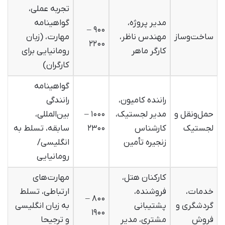
تجربه عملی،
مدیر پروژه،
گواهینامه
۹۰۰ –
ساخت‌وساز
مهندس ناظر،
مهارت، (زبان
۲۲۰۰
کارگر ماهر
رومانیایی برای
کارگران)
گواهینامه
راننده کامیون،
رانندگی
حمل‌ونقل و
مدیر لجستیک،
۱۰۰۰ –
بین‌المللی،
لجستیک
کارشناس
۲۳۰۰
سابقه، تسلط به
زنجیره تأمین
انگلیسی/
رومانیایی
کارکنان هتل،
مهارت‌های
خدمات،
فروشنده،
ارتباطی، تسلط
۸۰۰ –
گردشگری و
پشتیبانی
به زبان انگلیسی
۱۹۰۰
فروش
مشتری، مدیر
و ترجیحا