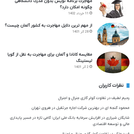
مهاجرت برنامه نویس بدون مدرک دانشگاهی
چگونه امکان دارد؟
11 خرداد 1402
از مهم ترین دلایل مهاجرت به کشور آلمان چیست؟
28 آذر 1401
مقایسه کانادا و آلمان برای مهاجرت به نقل از گویا
لیستینگ
2 آذر 1401
نظرات کاربران
رحیم لطیف
در
تفاوت کولر گازی جنرال و اجنرال
محمود گنجه ای
در
بهترین شرکت اجاره جرثقیل در هروی تهران
شایگان شیرازی
در
افزایش سرمایه بانک ملی ایران؛ گامی تازه در مسیر پایداری
مالی و توسعه اقتصادی
فربد ملکی
در
تفاوت کولر گازی جنرال و اجنرال