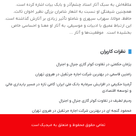
علاقه‌اش به سبک آثار استاد چشم‌آذر و بابک بیات اشاره کرده است.
همچنین شیفتگی او نسبت به اشعار شاعران بزرگی نظیر اخوان ثالث،
حافظ، مولانا، سهراب سپهری و شاملو تأثیر زیادی بر آثارش گذاشته است.
این ارتباط عمیق با ادبیات و موسیقی، به آثار او معنا و احساسی خاص
بخشیده است. موفقیت‌ها و آثار …
نظرات کاربران
پژمان حکمتی
در
تفاوت کولر گازی جنرال و اجنرال
رامتین قاسمی
در
بهترین شرکت اجاره جرثقیل در هروی تهران
آرمیتا حکیمی
در
افزایش سرمایه بانک ملی ایران؛ گامی تازه در مسیر پایداری مالی
و توسعه اقتصادی
رحیم لطیف
در
تفاوت کولر گازی جنرال و اجنرال
محمود گنجه ای
در
بهترین شرکت اجاره جرثقیل در هروی تهران
تمامی حقوق محفوظ و متعلق به میجیک است.