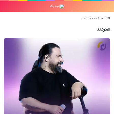
میجیک
>>
هنرمند
هنرمند