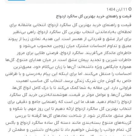
11 آبان 1404
قیمت و راهنمای خرید بهترین گل سالگرد ازدواج
قیمت و راهنمای خرید بهترین گل سالگرد ازدواج: انتخابی عاشقانه برای
لحظه‌ای به‌یادماندنی انتخاب بهترین گل سالگرد ازدواج، راهی بی‌نظیر
برای ابراز عشق و قدردانی از همسر است. این هدیه، نمادی زیبا از پیوند
عمیق و تداوم احساسات مشترک میان زوجین محسوب می‌شود و
خاطره‌ای ماندگار می‌آفریند. سالگرد ازدواج، فرصتی طلایی برای مرور
خاطرات شیرین و تجدید پیمان عشق است. در میان هدایای متنوع، گل‌ها
همواره جایگاهی ویژه داشته‌اند؛ آن‌ها با زبان بی‌کلام خود، عمیق‌ترین
احساسات را منتقل می‌کنند. اما برای اینکه این پیام به‌درستی و با ظرافتی
خاص به گوش جان شریک زندگی برسد، انتخاب گل مناسب اهمیت
فراوانی دارد. این مقاله به شما کمک می‌کند تا با درک کامل انواع گل‌ها،
معانی آن‌ها، و عوامل موثر بر قیمت، هوشمندانه‌ترین خرید گل سالگرد
ازدواج را انجام دهید. هدف ما این است که راهنمایی جامع و دقیقی برای
انتخاب بهترین گل سالگرد ازدواج ارائه دهیم تا این روز مهم، با شکوه و
عطر عشق، ماندگارتر شود. از شناخت نمادهای گل‌ها گرفته تا بررسی
گزینه‌های متنوع بسته‌بندی مانند دسته گل ساده سالگرد ازدواج و باکس
گل، تمام جوانب را پوشش خواهیم داد تا تجربه‌ای دلنشین و مطمئن از