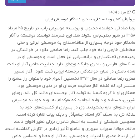
27 مرداد 1404
بیوگرافی کامل رضا صادقی، صدای ماندگار موسیقی ایران
رضا صادقی، خواننده محبوب و برجسته موسیقی پاپ، در تاریخ ۲۵ مرداد
۱۳۵۸ در شهر بندرعباس متولد شد. این هنرمند توانمند توانسته با آثار
ماندگار خود توجه بسیاری از علاقه‌مندان به موسیقی ایرانی و حتی
مخاطبان خارجی را به خود جلب کند. رضا صادقی علاوه بر خوانندگی، در
زمینه‌های آهنگسازی و ترانه‌سرایی نیز فعال است و موسیقی او در
سبک‌های فارسی و بندری جایگاه ویژه‌ای دارد. جذابیت خاص آثار او باعث
شده نامش در میان خوانندگان برجسته ایرانی ثبت شود. آغاز مسیر
هنری رضا صادقی در سال ۱۳۷۲ نخستین آلبوم خود با عنوان راز عشق را
منتشر کرد که نقطه آغاز فعالیت حرفه‌ای او در دنیای موسیقی بود.
همکاری او با گروه کیمیا به تولید آثار برجسته‌ای مانند گل لاله، رویای
شیرین، مستانه و دیوانه انجامید که هرکدام به نوبه خود به موسیقی
ایران جلوه‌ای تازه بخشیدند. وی در بسیاری از کنسرت‌های خود به
علاقه‌اش به سبک آثار استاد چشم‌آذر و بابک بیات اشاره کرده است.
همچنین شیفتگی او نسبت به اشعار شاعران بزرگی نظیر اخوان ثالث،
حافظ، مولانا، سهراب سپهری و شاملو تأثیر زیادی بر آثارش گذاشته است.
این ارتباط عمیق با ادبیات و موسیقی، به آثار او معنا و احساسی خاص