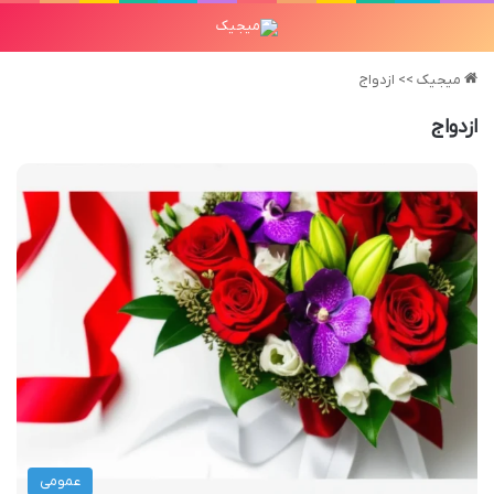
میجیک
>>
ازدواج
ازدواج
عمومی