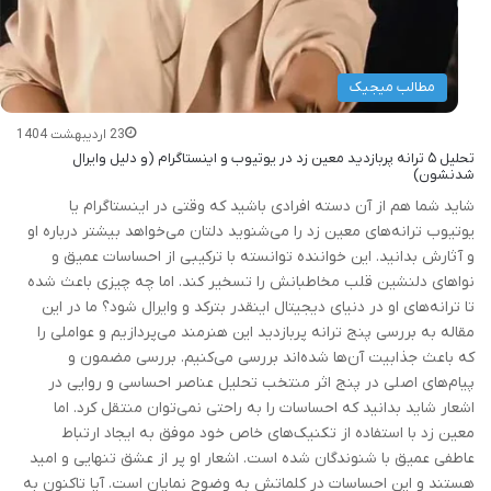
مطالب میجیک
23 اردیبهشت 1404
تحلیل ۵ ترانه پربازدید معین زد در یوتیوب و اینستاگرام (و دلیل وایرال
شدنشون)
شاید شما هم از آن دسته افرادی باشید که وقتی در اینستاگرام یا
یوتیوب ترانه‌های معین زد را می‌شنوید دلتان می‌خواهد بیشتر درباره او
و آثارش بدانید. این خواننده توانسته با ترکیبی از احساسات عمیق و
نواهای دلنشین قلب مخاطبانش را تسخیر کند. اما چه چیزی باعث شده
تا ترانه‌های او در دنیای دیجیتال اینقدر بترکد و وایرال شود؟ ما در این
مقاله به بررسی پنج ترانه پربازدید این هنرمند می‌پردازیم و عواملی را
که باعث جذابیت آن‌ها شده‌اند بررسی می‌کنیم. بررسی مضمون و
پیام‌های اصلی در پنج اثر منتخب تحلیل عناصر احساسی و روایی در
اشعار شاید بدانید که احساسات را به راحتی نمی‌توان منتقل کرد. اما
معین زد با استفاده از تکنیک‌های خاص خود موفق به ایجاد ارتباط
عاطفی عمیق با شنوندگان شده است. اشعار او پر از عشق تنهایی و امید
هستند و این احساسات در کلماتش به وضوح نمایان است. آیا تاکنون به