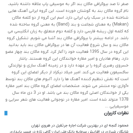
صفر تا صد بیوگرافی ماکان بند اگر به موسیقی پاپ علاقه داشته باشید،
نام گروه ماکان بند به گوشتان خورده است. این گروه ایرانی آهنگ هایی
شناخته شده در سبک پاپ ایرانی دارد. اسم این گروه از دو کلمه ماکان
(Makan) به معنای شجاعت و بند (Band) به معنی گروه ساخته شده
که کلمه اول ریشه فارسی دارد و کلمه دوم متعلق به زبان انگلیسی می
باشد. در ادامه بیشتر با بیوگرافی ماکان بند آشنا می شویم. تشکیل گروه
ماکان بند و سال شروع فعالیت آن ها در بیوگرافی ماکان بند باید بدانید
این گروه در سال 1395 فعالیت خود را آغاز کرد. گروه ماکان بند چهار عضو
دارد. رهام هادیان و امیر مقاره خوانندگان این گروه هستند. یاشار
خسروی رهبری گروه را بر عهده دارد و در زمینه آهنگ سازی و نوازندگی
ساکسیفون فعالیت می کند. امیر میلاد نیکزاد از دیگر اعضای این گروه
است که نقش تنظیم کننده آهنگ ها را دارد. آلبوم های ماکان بند توسط
«آوازی نو» منتشر می شوند. مشخصات اعضای گروه ماکان بند امیر مقاره
یکی از خوانندگان اصلی گروه ماکان بند می باشد. او در 3 دی ماه سال
1378 متولد شده است. امیر مقاره در نوجوانی فعالیت های شعر سرایی و
موسیقیایی …
نظرات کاربران
محمود گنجه ای
در
بهترین شرکت اجاره جرثقیل در هروی تهران
شایگان شیرازی
در
افزایش سرمایه بانک ملی ایران؛ گامی تازه در مسیر پایداری