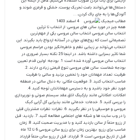
آرایشی برای پاک کردن صورت استفاده می‌کنیم، غافل از اینکه این
دستمال‌ها می‌توانند باعث تحریک پوست، خشکی و قرمزی شوند و
آلودگی‌ها را به جای پاک کردن، …
مطالب میجیک
4 اسفند 1403
همه چیز در مورد سالن های عروسی: از انتخاب تا تزئین
انتخاب سالن عروسی انتخاب سالن عروسی یکی از مهم‌ترین
تصمیماتی است که زوج‌های جوان در آستانه ازدواج باید بگیرند. این
انتخاب می‌تواند بر زیبایی نظم و خاطره‌انگیز بودن مراسم عروسی
شما تاثیر بسزایی داشته باشد. در اینجا 25 نکته بسیار ضروری در
انتخاب سالن عروسی آورده شده است: 1. بودجه: اولین قدم تعیین
بودجه شماست. سالن های عروسی تنوع قیمتی زیادی دارند. 2.
ظرفیت: تعداد مهمانان خود را تخمین بزنید و سالنی با ظرفیت
مناسب انتخاب کنید. 3. موقعیت مکانی: به دنبال سالنی در منطقه
مورد نظر خود باشید و به دسترسی مهمانانتان توجه کنید. 4.
امکانات: امکاناتی مانند پارکینگ اتاق عقد سیستم صوتی و نورپردازی
را بررسی کنید. 5. خدمات: خدماتی مانند پذیرایی گل آرایی کیک
عروسی و موسیقی را در نظر بگیرید. 6. نظرات: نظرات مشتریان قبلی
را در وب سایت ها و شبکه های اجتماعی مطالعه کنید. 7. بازدید: قبل
از رزرو حتماً از سالن بازدید کنید و با مدیریت صحبت کنید. 8. زمان
مناسب برای رزرو: بهترین زمان برای رزرو سالن عروسی 6 تا 12 ماه
قبل از تاریخ عروسی است. 9. قرارداد: قبل از رزرو سالن حتماً قرارداد