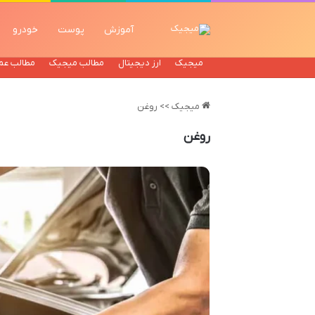
آموزش
پوست
خودرو
میجیک
ارز دیجیتال
مطالب میجیک
مطالب عم
میجیک
>>
روغن
روغن