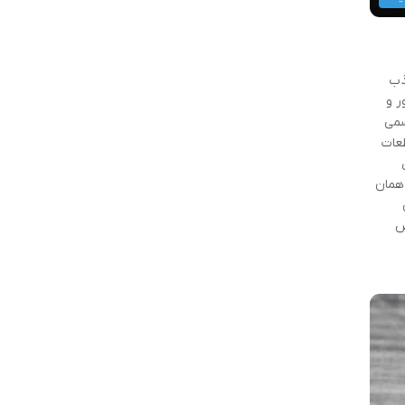
ذب
ر و
سمی
طعات
 همان
ض