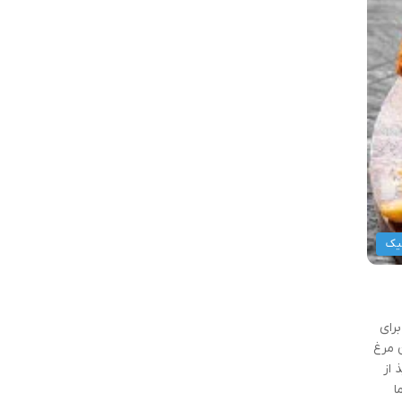
یک
رای
ن مرغ
 از
ا