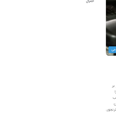
اجنرال
می
بر
لب
 به عنوان
ی 2006 تا 2011) و نسل پنجم (گرنجور،