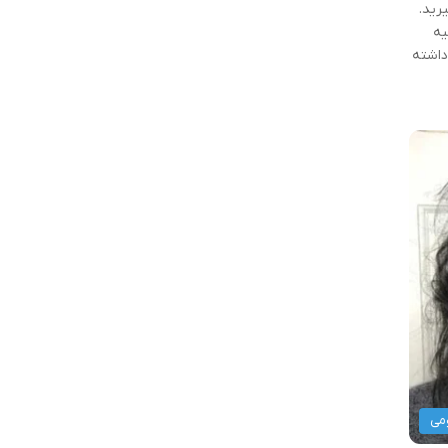
رید.
یه
داشته
می