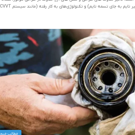
مطالب میج