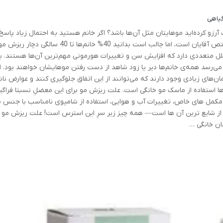
گیاهی
زو کرده‌اید موهایتان مثل آن‌ها باشد؟ اگر خانم هستید به احتمال زیاد پاسخ
مثبت است. خیلی‌ها فکر می‌کنند ریزش مو فقط مختص آقایان است، اما جالب است بدانید 40% خانم‌ها تا 40 سالگی دچار ریزش 
لل متعددی دارد که افزایش سن و تغییرات هورمونی مهم‌ترین آن‌ها هستند. ب
 می‌رسد همه‌ی خانم‌ها دیر یا زود شاهد از دست رفتن موهایشان خواهند بود. ام
های زیادی وجود دارند که می‌توانند از این اتفاق جلوگیری ‌کنند و عوارض ناش
ن‌ها استفاده از ماسک مو خانگی است. علت ریزش مو برای این معضلِ نسبتا فراگیر
 مکمل های خاص، تغییرات آب و هوایی، استفاده از شامپوی نامناسب با جنس م
از شایع ترین آن ها است— همه چیز زیر سرِ این استرس است! علت ریزش مو
ان خانگی …