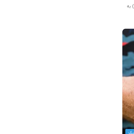
سیلندرها، نوع سیستم تایمینگ (مثلاً استفاده از زنجیر تایم به جای تسمه تایم) و تکنولوژی‌های به کار رفته (مانند سیستم CVVT) به
یک