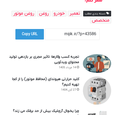
سفر کنم؟
تعمیر
خودرو
روغن
روغن موتور
دسته بندی مطلب
متخصص
Copy URL
تجربه کسب وکارها: تاثیر مجری بر بازدهی تولید
محتوای ویدئویی
14 مرداد 1405
کلید حرارتی هیوندای (محافظ موتور) را از کجا
تهیه کنیم؟
27 آبان 1404
چرا یخچال آرچلیک بیش از حد برفک می زند؟