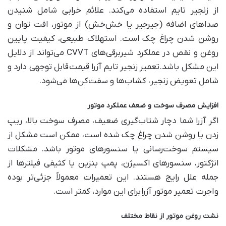
از زنجیر تایم استفاده می‌کند. علائم خرابی شامل شنیدن
صداهای اضافه (جیرجیر یا خش‌خش) از موتور، افت توان و
روشن شدن چراغ چک است. استهلاک طبیعی، کیفیت پایین
روغن و نقص در عملکرد شیربرقی‌های
CVVT
می‌تواند از دلایل
این مشکل باشد
.
تعمیر زنجیر تایم آزرا قیمت
قابل توجهی دارد و
شامل تعویض زنجیر، کشاب‌ها و سفت‌کن‌ها می‌شود
.
افزایش مصرف سوخت و ضعف عملکرد موتور
اگر آزرا شما دچار شتاب‌گیری ضعیف، مصرف سوخت بالا، ریپ
زدن یا روشن شدن چراغ چک شده است، ممکن است مشکل از
سیستم سوخت‌رسانی یا سنسورهای موتور باشد. مشکلات
انژکتور، سنسورهای اکسیژن، پمپ بنزین یا کثیفی فیلترها از
جمله علل رایج هستند. این تعمیرات معمولاً جزئی‌تر بوده
و
اجرت تعمیر موتور آزرا
برای این موارد، کمتر است
.
نشت روغن موتور از نقاط مختلف