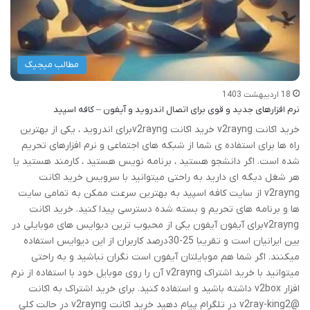
مطالب میجیک
18 اردیبهشت 1403
نرم افزارهای جدید و قوی برای اتصال اندروید و آیفون – کافه اسپید
خرید اکانت v2rayng خرید اکانت v2rayngبرای اندروید ، یکی از بهترین
راه ها برای استفاده ی شما از شبکه های اجتماعی و نرم افزارهای تحریم
شده است. اگر دانشجو هستید ، برنامه نویس هستید ، کارمند هستید یا
هر شغل دیگه ای دارید به راحتی میتوانید با سرویس خرید اکانت
v2rayng از سایت کافه اسپید به بهترین سرعت ممکن به تمامی سایت
ها و برنامه های تحریم و بسته شده دسترسی پیدا کنید. خرید اکانت
v2rayngبرای آیفون آیفون یکی از محبوب ترین دیوایس های موبایلی در
بین ایرانیان است و تقریبا 25-30درصد کاربران از این دیوایس استفاده
میکنند. اگر شما هم موبایلتان آیفون است نگران نباشید و به راحتی
میتوانید با خرید اشتراک v2rayng آن را روی موبایل خود با استفاده از نرم
افزار v2box داشته باشید و استفاده کنید. برای خرید اشتراک به اکانت
@v2ray-king2 در تلگرام پیام دهید خرید اکانت v2rayng در حالت کلی