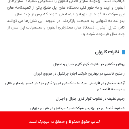
مراقبت کنید. چگونه شارژر اصلی آیفون را تشخیص دهیم؟ شارژرهای
آیفون و آیپد و به طور کلی دستگاه های اپل طبق یکی از تعهدنامه های
این شرکت به گونه ای تهیه و عرضه می شوند که پس از چند سال
بتوانند به تنهایی به طبیعت بازگردند. در نتیجه، این شارژرها می توانند
کابل شارژر آیفون، دستگاه های هندزفری آیفون و محصولات اپل پس از
چند سال فرسوده شوند و …
نظرات کاربران
پژمان حکمتی
در
تفاوت کولر گازی جنرال و اجنرال
رامتین قاسمی
در
بهترین شرکت اجاره جرثقیل در هروی تهران
آرمیتا حکیمی
در
افزایش سرمایه بانک ملی ایران؛ گامی تازه در مسیر پایداری مالی
و توسعه اقتصادی
رحیم لطیف
در
تفاوت کولر گازی جنرال و اجنرال
محمود گنجه ای
در
بهترین شرکت اجاره جرثقیل در هروی تهران
تمامی حقوق محفوظ و متعلق به میجیک است.