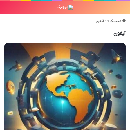
میجیک
>>
آیفون
آیفون