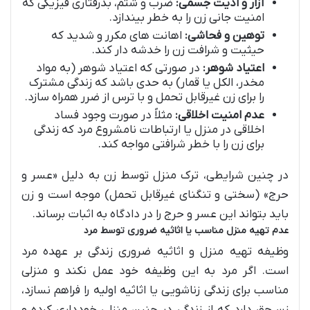
آزار و اذیت جسمی:
ضرب و شتم، بدرفتاری فیزیکی که
امنیت جانی زن را به خطر بیندازد.
توهین و فحاشی:
اهانت های مکرر و شدید که
حیثیت و شرافت زن را خدشه دار کند.
اعتیاد شوهر:
در صورتی که اعتیاد شوهر (به مواد
مخدر، الکل یا قمار) به حدی باشد که زندگی مشترک
را برای زن غیرقابل تحمل و با ترس از ضرر همراه سازد.
عدم امنیت اخلاقی:
مثلاً در صورت وجود فساد
اخلاقی در منزل یا ارتباطات نامشروع مرد که زندگی
برای زن را با خطر شرافتی مواجه کند.
در چنین شرایطی، ترک منزل توسط زن به دلیل «عسر و
حرج» (سختی و تنگنای غیرقابل تحمل) موجه است و زن
باید بتواند این عسر و حرج را در دادگاه به اثبات برساند.
عدم تهیه منزل مناسب یا اثاثیه ضروری توسط مرد
وظیفه تهیه منزل و اثاثیه ضروری زندگی بر عهده مرد
است. اگر مرد به این وظیفه خود عمل نکند و منزلی
مناسب برای زندگی زناشویی یا اثاثیه اولیه را فراهم نسازد،
زن حق دارد که از زندگی در چنین منزلی خودداری کرده و