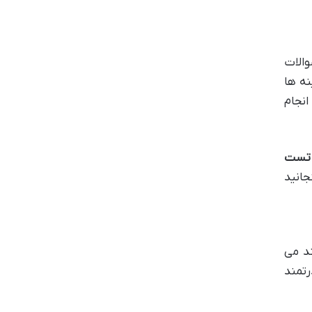
والات
نه ها
انجام
تست
گنجانید
د می
رتمند