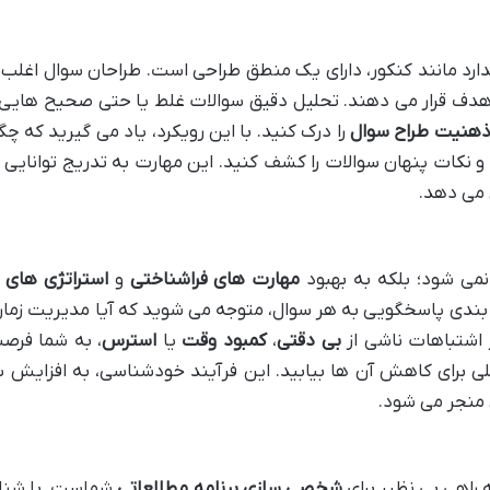
دارد مانند کنکور، دارای یک منطق طراحی است. طراحان سوال اغلب 
هدف قرار می دهند. تحلیل دقیق سوالات غلط یا حتی صحیح هایی 
هنیت طراح سوال
را درک کنید. با این رویکرد، یاد می گیرید که چگو
 و نکات پنهان سوالات را کشف کنید. این مهارت به تدریج توانایی ش
 می دهد.
نمی شود؛ بلکه به بهبود
مهارت های فراشناختی
و
استراتژی های 
ن بندی پاسخگویی به هر سوال، متوجه می شوید که آیا مدیریت زما
 اشتباهات ناشی از
بی دقتی
،
کمبود وقت
یا
استرس
، به شما فرص
ملی برای کاهش آن ها بیابید. این فرآیند خودشناسی، به افزایش
 منجر می شود.
 راهی بی نظیر برای
شخصی سازی برنامه مطالعاتی
شماست. با شنا