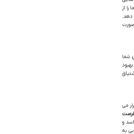
را از
دهد.
ورت
شما
بهبود
شتیاق
ار می
رصت
اسد و
بی به