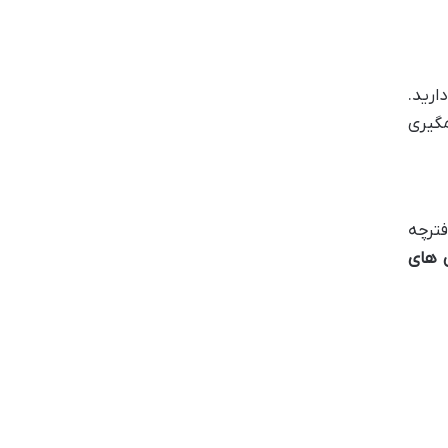
دارید.
مگیری
فترچه
 های