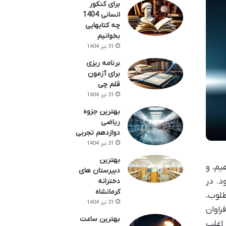
برای کنکور
انسانی 1404
چه کتابهایی
بخوانیم
31 تیر 1404
برنامه ریزی
برای آزمون
قلم چی
31 تیر 1404
بهترین جزوه
ریاضی
دوازدهم تجربی
31 تیر 1404
بهترین
یم، و
دبیرستان های
د. در
دخترانه
کرمانشاه
طلوب،
31 تیر 1404
راوان
بهترین ساعت
 اغلب