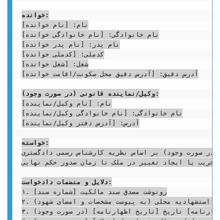
خوانده:
نام: [نام خوانده]

نام خانوادگی: [نام خانوادگی خوانده]

نام پدر: [نام پدر خوانده]

کدملی: [کدملی خوانده]

شغل: [شغل خوانده]

آدرس دقیق: [آدرس دقیق محل سکونت/اقامت خوانده]

وکیل/نماینده قانونی (در صورت وجود):
نام: [نام وکیل/نماینده]

نام خانوادگی: [نام خانوادگی وکیل/نماینده]

آدرس: [آدرس دفتر وکیل/نماینده]

خواسته:
(در صورت وجود) بر اساس نظریه کارشناس رسمی دادگستری.
تخریب یا ایجاد تغییر در ملک تا زمان صدور حکم نهایی.
دلایل و منضمات دادخواست:
۱. رونوشت مصدق سند مالکیت [شماره سند]

۲. رونوشت مصدق استشهادیه محلی (به پیوست مشخصات و امضای شهود)

۳. کپی برابر اصل اظهارنامه ارسالی به خوانده به شماره [شماره اظهارنامه] تاریخ [تاریخ اظهارنامه] (در صورت وجود)
