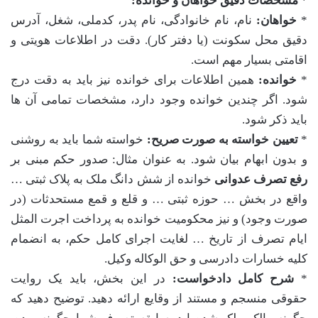
*
مشخصات دقیق خواهان و خوانده:
*
خواهان:
نام، نام خانوادگی، نام پدر، کدملی، شغل، آدرس
دقیق محل سکونت (یا دفتر کار). دقت در اطلاعات هویتی و
اقامتی بسیار مهم است.
*
خوانده:
همین اطلاعات برای خوانده نیز باید به دقت درج
شود. اگر چندین خوانده وجود دارد، مشخصات تمامی آن ها
باید ذکر شود.
*
تعیین خواسته به صورت صریح:
خواسته شما باید به روشنی
و بدون ابهام بیان شود. به عنوان مثال: صدور حکم مبنی بر
رفع تصرف عدوانی
خوانده از شش دانگ ملک به پلاک ثبتی …
واقع در بخش … حوزه ثبتی … و قلع و قمع مستحدثات (در
صورت وجود) و نیز محکومیت خوانده به پرداخت اجرت المثل
ایام تصرف از تاریخ … لغایت اجرای کامل حکم، به انضمام
کلیه خسارات دادرسی و حق الوکاله وکیل.
*
شرح کامل دادخواست:
در این بخش، باید یک روایت
حقوقی منسجم و مستند از وقایع ارائه دهید. توضیح دهید که