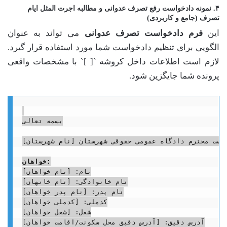
۴. نمونه دادخواست رفع تصرف عدوانی و مطالبه اجرت المثل ایام
تصرف (جامع و کاربردی)
این
فرم دادخواست تصرف عدوانی
می تواند به عنوان
الگویی برای تنظیم دادخواست شما مورد استفاده قرار گیرد.
لازم است اطلاعات داخل کروشه `[ ]` با مشخصات واقعی
پرونده شما جایگزین شود.
بسمه تعالی

یاست محترم دادگاه عمومی حقوقی شهرستان [نام شهرستان]
خواهان:
نام: [نام خواهان]

نام خانوادگی: [نام خانهان]

نام پدر: [نام پدر خواهان]

کدملی: [کدملی خواهان]

شغل: [شغل خواهان]

آدرس دقیق: [آدرس دقیق محل سکونت/اقامت خواهان]
