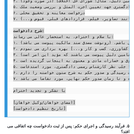
۴. گزارش تامین دلیل شماره [شماره تامین دلیل] مورخ [تاریخ تامین دلیل] از [مرجع تامین دلیل، مثال: شورای حل اختلاف] (در صورت وجود)

۵. درخواست جلب نظر کارشناس رسمی دادگستری جهت تعیین اجرت المثل و بررسی وضعیت ملک

۶. درخواست معاینه و تحقیق محلی

۷. سایر مدارک مربوطه: (مانند تصاویر، فیلم، قراردادهای قبلی، قبوض و...)

شرح دادخواست:
با سلام و احترام، به استحضار عالی می رساند:

۱. اینجانب [نام خواهان]، مالک رسمی و قانونی شش دانگ [یا هر مقدار دیگر] پلاک ثبتی [شماره پلاک فرعی] فرعی از [شماره پلاک اصلی] اصلی واقع در بخش [شماره بخش] حوزه ثبتی [نام حوزه ثبتی، مثال: تهران] به نشانی [آدرس دقیق ملک] می باشم. (رونوشت مصدق سند مالکیت پیوست می باشد).

، کشاورزی، کسب و کار و...] بهره برداری می نمودم.
تامین دلیل پیوست می باشند که مؤید این امر است).
۴. با وجود تذکرات شفاهی و [در صورت وجود: ارسال اظهارنامه رسمی به شماره ... مورخ ...] به خوانده، ایشان همچنان از رفع تصرف و تخلیه ملک خودداری می نمایند که این امر موجب تضییع حقوق و خسارات مادی و معنوی به اینجانب گردیده است.

با جلب نظر کارشناس رسمی دادگستری، مورد استدعاست.
۶. لذا با استناد به مواد ۱۵۸، ۱۶۲ و ۱۷۷ قانون آیین دادرسی مدنی در خصوص رفع تصرف عدوانی و همچنین مواد ۳۰۸ و ۳۱۱ قانون مدنی در خصوص مطالبه اجرت المثل ایام تصرف، از محضر دادگاه محترم درخواست رسیدگی و صدور حکم به شرح ستون خواسته را دارم.

۷. با توجه به اینکه ادامه تصرف و احتمال تغییر وضعیت ملک توسط خوانده، می تواند موجب ورود خسارات بیشتر و بلاجبران به اینجانب گردد، مستنداً به مواد ۳۱۰ و ۳۲۰ قانون آیین دادرسی مدنی، صدور دستور موقت مبنی بر منع خوانده از هرگونه تصرف، تخریب، ایجاد بنا یا تغییر وضعیت ملک، پیش از ابلاغ به خوانده و تا زمان صدور حکم نهایی، مورد تقاضا می باشد.

با تشکر و تجدید احترام

[امضای خواهان/وکیل خواهان]

۵. فرآیند رسیدگی و اجرای حکم: پس از ثبت دادخواست چه اتفاقی می
افتد؟