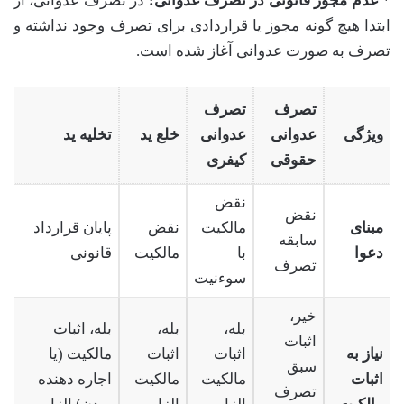
*
عدم مجوز قانونی در تصرف عدوانی:
در تصرف عدوانی، از
ابتدا هیچ گونه مجوز یا قراردادی برای تصرف وجود نداشته و
تصرف به صورت عدوانی آغاز شده است.
تصرف
تصرف
ویژگی
عدوانی
عدوانی
خلع ید
تخلیه ید
حقوقی
کیفری
نقض
نقض
مبنای
مالکیت
نقض
پایان قرارداد
سابقه
دعوا
با
مالکیت
قانونی
تصرف
سوءنیت
خیر،
بله،
بله،
بله، اثبات
اثبات
نیاز به
اثبات
اثبات
مالکیت (یا
سبق
اثبات
مالکیت
مالکیت
اجاره دهنده
تصرف