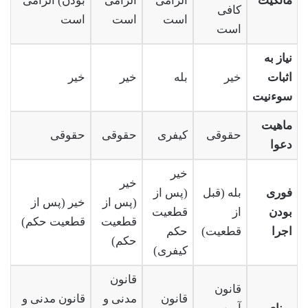
مالکیت
الزامی
الزامی
بودن) الزامی
کافی
است
است
است
است
نیاز به
اثبات
خیر
بله
خیر
خیر
سوءنیت
ماهیت
حقوقی
کیفری
حقوقی
حقوقی
دعوا
خیر
خیر
فوری
بله (قبل
(پس از
(پس از
خیر (پس از
بودن
از
قطعیت
قطعیت
قطعیت حکم)
اجرا
قطعیت)
حکم
حکم)
کیفری)
قانون
قانون
قانون
مدنی و
قانون مدنی و