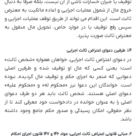
توقیف یا جبران خسارات ناشی از آن نیست، بلکه صرفاً به دنبال
خروج مال از شمول عملیات اجرایی و اعاده مالکیت به معترض
ثالث است. این اقدام می تواند از طریق توقف عملیات اجرایی و
سپس رفع توقیف یا در موارد خاص، تحویل مال منقول به
معترض ثالث صورت پذیرد.
۱.۴. طرفین دعوای اعتراض ثالث اجرایی
در دعوای اعتراض ثالث اجرایی، خواهان همواره «شخص ثالث»
است؛ یعنی کسی که مال او توقیف شده و طرفین اصلی
دعوایی که منجر به اجرای حکم و توقیف مال گردیده، نبوده
است. خواندگان این دعوا نیز «محکوم له» و «محکوم علیه»
دعوای اصلی هستند. شخص ثالث باید هر دو طرف دعوای
اصلی را به عنوان خوانده در دادخواست خود معرفی کند تا از
نظر حقوقی، امکان رسیدگی و صدور حکم جامع وجود داشته
باشد.
۲. مبانی قانونی اعتراض ثالث اجرایی: مواد ۱۴۶ و ۱۴۷ قانون اجرای احکام