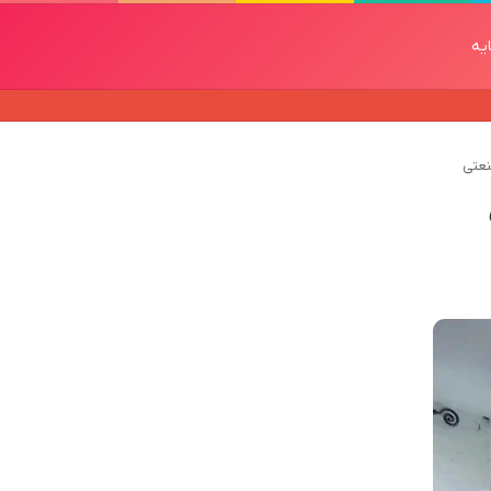
یه
نعتی