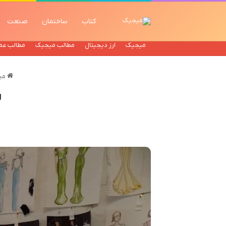
کتاب
ساختمان
صنعت
میجیک
ارز دیجیتال
مطالب میجیک
مطالب عم
می
ل