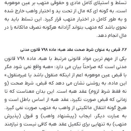
تسلط و استیلای کامل مادی و حقوقی متهب بر عین موهوبه
است، به گونه ای که مال از تحت ید و اختیار واهب خارج شده
و به طور کامل در اختیار متهب قرار گیرد. این تسلط باید به
نحوی باشد که متهب بتواند آزادانه هرگونه تصرف مالکانه را در
مال انجام دهد.
۲.۲. قبض به عنوان شرط صحت عقد هبه: ماده ۷۹۸ قانون مدنی
یکی از مهم ترین مواد قانونی مرتبط با هبه، ماده ۷۹۸ قانون
مدنی است که صراحتاً بیان می دارد: «هبه واقع نمی شود مگر
با قبض عین موهوبه اعم از اینکه منقول باشد یا غیرمنقول.»
این ماده، به روشنی نشان می دهد که قبض، شرط صحت (و
نه فقط شرط لزوم) عقد هبه است. این بدان معناست که تا
زمانی که قبض صورت نگیرد، عقد هبه از اساس باطل است و
هیچ گونه انتقال مالکیتی از واهب به متهب صورت نمی گیرد.
به عبارت دیگر، ایجاب (پیشنهاد واهب) و قبول (پذیرش
متهب) به تنهایی برای تکمیل عقد هبه کافی نیست و نیازمند