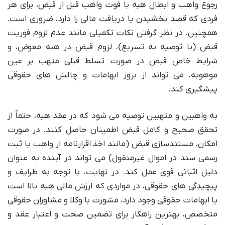
رجوع واهب و ابطال هبه با فوت واهب قبل از قبض، برای هر
فردی که قصد بخشیدن یا دریافت مالی را دارد، ضروری است.
همچنین، در نظر گرفتن نکات تکمیلی مانند عدم لزوم فوریت
قبض (با توصیه به تسریع)، لزوم قبض در هبه معوض، و
شرایط خاص قبض در صورت تسلط قبلی متهب بر عین
موهوبه، می تواند از بروز ابهامات و چالش های حقوقی
پیشگیری کند.
به واهبین و متهبین توصیه می شود که در عقد هبه، حتماً از
تحقق صحیح و کامل قبض اطمینان حاصل کنند. در صورت
امکان، مستندسازی قبض (مانند اخذ اقرارنامه از واهب یا ثبت
رسمی سند در اموال غیرمنقول) می تواند در آینده به عنوان
دلیل اثباتی قوی عمل کند. در نهایت، با توجه به ظرایف و
پیچیدگی های حقوقی، در مواردی که ارزش مالی هبه بالا است
یا ابهامات حقوقی وجود دارد، مشورت با وکلا و مشاوران حقوقی
متخصص، بهترین راهکار برای تضمین صحت و اعتبار عقد و