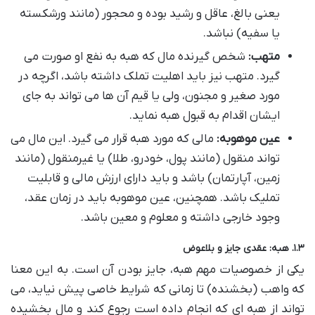
یعنی بالغ، عاقل و رشید بوده و محجور (مانند ورشکسته
یا سفیه) نباشد.
متهب:
شخص گیرنده مال که هبه به نفع او صورت می
گیرد. متهب نیز باید اهلیت تملک داشته باشد، اگرچه در
مورد صغیر و مجنون، ولی یا قیم آن ها می تواند به جای
ایشان اقدام به قبول هبه نماید.
عین موهوبه:
مالی که مورد هبه قرار می گیرد. این مال می
تواند منقول (مانند پول، خودرو، طلا) یا غیرمنقول (مانند
زمین، آپارتمان) باشد و باید دارای ارزش مالی و قابلیت
تملیک باشد. همچنین، عین موهوبه باید در زمان عقد،
وجود خارجی داشته و معلوم و معین باشد.
۱.۳. هبه: عقدی جایز و بلاعوض
یکی از خصوصیات مهم هبه، جایز بودن آن است. به این معنا
که واهب (بخشنده) تا زمانی که شرایط خاصی پیش نیاید، می
تواند از هبه ای که انجام داده است رجوع کند و مال بخشیده