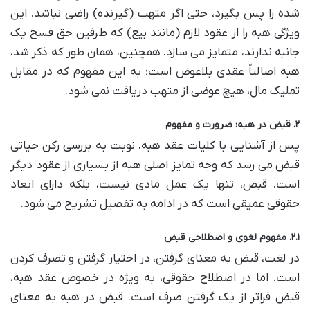
شده را پس بگیرد، حتی اگر متهب (گیرنده) راضی نباشد. این
ویژگی هبه را از عقود لازم (مانند بیع) که طرفین حق فسخ یک
جانبه ندارند، متمایز می سازد. همچنین، همان طور که ذکر شد،
هبه اصالتاً عقدی بلاعوض است؛ به این مفهوم که در مقابل
تملیک مال، هیچ عوضی از متهب دریافت نمی شود.
۲. قبض در هبه: ضرورت و مفهوم
پس از آشنایی با کلیات عقد هبه، نوبت به بررسی رکن حیاتی
قبض می رسد که وجه تمایز اصلی هبه از بسیاری از عقود دیگر
است. قبض، تنها یک عمل مادی نیست، بلکه دارای ابعاد
حقوقی عمیقی است که در ادامه به تفصیل تشریح می شود.
۲.۱. مفهوم لغوی و اصطلاحی قبض
در لغت، قبض به معنای گرفتن، در اختیار گرفتن و تصرف کردن
است. اما در اصطلاح حقوقی، به ویژه در خصوص عقد هبه،
قبض فراتر از یک گرفتن صرف است. قبض در هبه به معنای