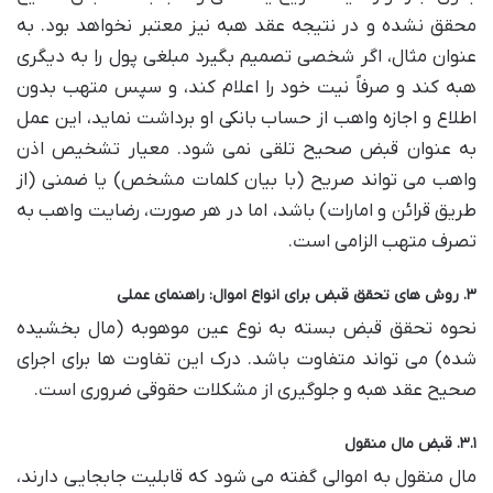
محقق نشده و در نتیجه عقد هبه نیز معتبر نخواهد بود. به
عنوان مثال، اگر شخصی تصمیم بگیرد مبلغی پول را به دیگری
هبه کند و صرفاً نیت خود را اعلام کند، و سپس متهب بدون
اطلاع و اجازه واهب از حساب بانکی او برداشت نماید، این عمل
به عنوان قبض صحیح تلقی نمی شود. معیار تشخیص اذن
واهب می تواند صریح (با بیان کلمات مشخص) یا ضمنی (از
طریق قرائن و امارات) باشد، اما در هر صورت، رضایت واهب به
تصرف متهب الزامی است.
۳. روش های تحقق قبض برای انواع اموال: راهنمای عملی
نحوه تحقق قبض بسته به نوع عین موهوبه (مال بخشیده
شده) می تواند متفاوت باشد. درک این تفاوت ها برای اجرای
صحیح عقد هبه و جلوگیری از مشکلات حقوقی ضروری است.
۳.۱. قبض مال منقول
مال منقول به اموالی گفته می شود که قابلیت جابجایی دارند،