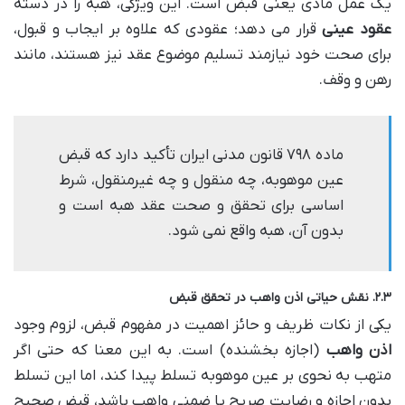
یک عمل مادی یعنی قبض است. این ویژگی، هبه را در دسته
عقود عینی
قرار می دهد؛ عقودی که علاوه بر ایجاب و قبول،
برای صحت خود نیازمند تسلیم موضوع عقد نیز هستند، مانند
رهن و وقف.
ماده ۷۹۸ قانون مدنی ایران تأکید دارد که قبض
عین موهوبه، چه منقول و چه غیرمنقول، شرط
اساسی برای تحقق و صحت عقد هبه است و
بدون آن، هبه واقع نمی شود.
۲.۳. نقش حیاتی اذن واهب در تحقق قبض
یکی از نکات ظریف و حائز اهمیت در مفهوم قبض، لزوم وجود
اذن واهب
(اجازه بخشنده) است. به این معنا که حتی اگر
متهب به نحوی بر عین موهوبه تسلط پیدا کند، اما این تسلط
بدون اجازه و رضایت صریح یا ضمنی واهب باشد، قبض صحیح