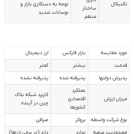
دارای
تکنیکال
توجه به دستکاری بازار و
ساختار
نوسانات شدید
منظم
مورد مقایسه
بازار فارکس
ارز دیجیتال
قدمت
بیشتر
کمتر
پذیرش دولتها
پذیرفته شده
پذیرفته نشده
عملکرد
کاربرد شبکه بلاک
میزان ارزش
اقتصادی
چین در آینده
کشورها
نوع شرکت واسطه
بروکر
صرافی
محدودیت عرضه
ندارد
دارد (در برخی ارزها)