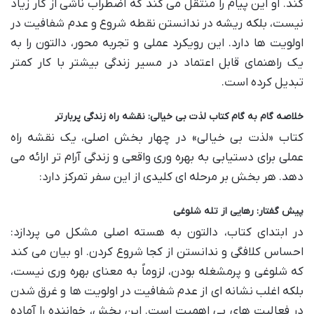
کند. او این پیام را منتقل می کند که اضطراب ناشی از کار زیاد
نیست، بلکه ریشه در ندانستن نقطه شروع و عدم شفافیت در
اولویت ها دارد. این رویکرد عملی و تجربه محور، دالتون را به
یک راهنمای قابل اعتماد در مسیر زندگی بیشتر با کار کمتر
تبدیل کرده است.
خلاصه گام به گام کتاب لذت بی خیالی: نقشه راه زندگی پربارتر
کتاب «لذت بی خیالی» در چهار بخش اصلی، یک نقشه راه
عملی برای دستیابی به بهره وری واقعی و زندگی آرام تر ارائه می
دهد. هر بخش بر مرحله ای کلیدی از این سفر تمرکز دارد:
پیش گفتار: رهایی از تله شلوغی
در ابتدای کتاب، دالتون به هسته اصلی مشکل می پردازد:
احساس کلافگی و ندانستن از کجا شروع کردن. او بیان می کند
که شلوغی و پرمشغله بودن، لزوماً به معنای بهره وری نیست،
بلکه اغلب نشانه ای از عدم شفافیت در اولویت ها و غرق شدن
در فعالیت های بی اهمیت است. این بخش، خواننده را آماده