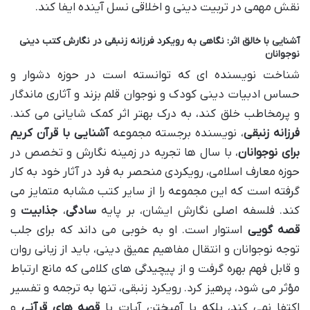
نقش مهمی در تربیت دینی و اخلاقی نسل آینده ایفا کند.
آشنایی با خالق اثر: نگاهی به رویکرد فرزانه زنبقی در نگارش کتب دینی
نوجوانان
شناخت نویسنده ای که توانسته است در حوزه دشوار و
حساس ادبیات دینی کودک و نوجوان قلم بزند و آثاری ماندگار
و پرمخاطب خلق کند، به درک بهتر اثر کمک شایانی می کند.
فرزانه زنبقی
، نویسنده برجسته مجموعه
آشنایی با قرآن کریم
برای نوجوانان
، با سال ها تجربه در زمینه نگارش و تخصص در
حوزه معارف اسلامی، رویکردی منحصر به فرد در آثار خود به کار
گرفته است که این مجموعه را از سایر کتب مشابه متمایز می
کند. فلسفه اصلی نگارش ایشان، بر پایه
سادگی
،
جذابیت
و
قصه گویی
استوار است. او به خوبی می داند که برای جلب
توجه نوجوانان و انتقال مفاهیم عمیق دینی، باید از زبانی روان
و قابل فهم بهره گرفت و از پیچیدگی های کلامی که مانع ارتباط
مؤثر می شود، پرهیز کرد. رویکرد زنبقی، تنها به ترجمه و تفسیر
اکتفا نمی کند، بلکه با آمیختن آیات با
قصه های قرآنی
و