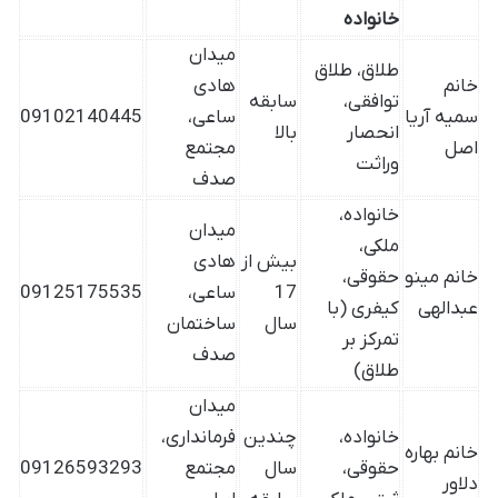
خانواده
میدان
طلاق، طلاق
خانم
هادی
توافقی،
سابقه
سمیه آریا
ساعی،
09102140445
انحصار
بالا
اصل
مجتمع
وراثت
صدف
خانواده،
میدان
ملکی،
بیش از
هادی
خانم مینو
حقوقی،
17
ساعی،
09125175535
عبدالهی
کیفری (با
سال
ساختمان
تمرکز بر
صدف
طلاق)
میدان
خانواده،
چندین
فرمانداری،
خانم بهاره
حقوقی،
سال
مجتمع
09126593293
دلاور