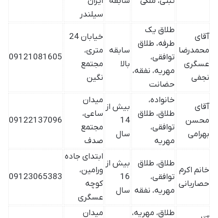
ثبتی، ملکی
سابقه
ایران
سیلندر
طلاق یک
آقای
خیابان 24
طرفه، طلاق
محمدرضا
سابقه
متری،
توافقی،
09121081605
عسگری
بالا
مجتمع
مهریه، نفقه،
نجفی
نگین
حضانت
خانواده،
میدان
آقای
بیش از
طلاق، طلاق
ساعی،
محسن
14
09122137096
توافقی،
مجتمع
بهرامی
سال
مهریه
صدف
ابتدای جاده
طلاق، طلاق
بیش از
خانم اکرم
ورامین،
توافقی،
16
09123065383
حصاربانی
کوچه
مهریه، نفقه
سال
عسگری
طلاق، مهریه،
میدان