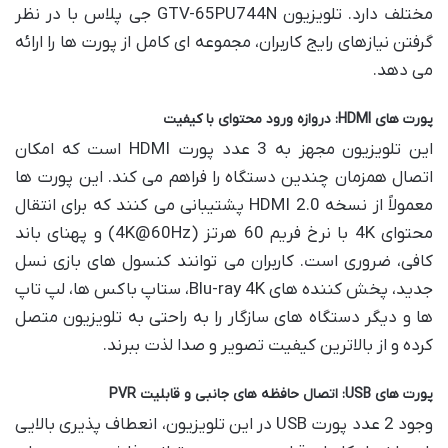
مختلف دارد. تلویزیون GTV-65PU744N جی پلاس با در نظر
گرفتن نیازهای رایج کاربران، مجموعه ای کامل از پورت ها را ارائه
می دهد.
پورت های HDMI: دروازه ورود محتوای با کیفیت
این تلویزیون مجهز به 3 عدد پورت HDMI است که امکان
اتصال همزمان چندین دستگاه را فراهم می کند. این پورت ها
معمولاً از نسخه HDMI 2.0 پشتیبانی می کنند که برای انتقال
محتوای 4K با نرخ فریم 60 هرتز (4K@60Hz) و پهنای باند
کافی، ضروری است. کاربران می توانند کنسول های بازی نسل
جدید، پخش کننده های Blu-ray 4K، ستاپ باکس ها، لپ تاپ
ها و دیگر دستگاه های سازگار را به راحتی به تلویزیون متصل
کرده و از بالاترین کیفیت تصویر و صدا لذت ببرند.
پورت های USB: اتصال حافظه های جانبی و قابلیت PVR
وجود 2 عدد پورت USB در این تلویزیون، انعطاف پذیری بالایی