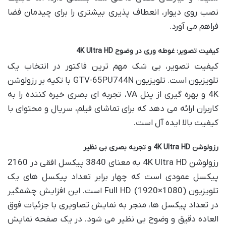
نصب روی دیوار، انعطاف پذیری بیشتری را برای چیدمان فضا
فراهم می آورد.
کیفیت تصویر: غوطه وری در وضوح 4K Ultra HD
کیفیت تصویر، بی شک مهم ترین فاکتور در انتخاب یک
تلویزیون است. تلویزیون GTV-65PU744N با تکیه بر رزولوشن
4K و بهره گیری از پنل VA، تجربه ای بصری خیره کننده را به
کاربران ارائه می دهد که برای تماشای فیلم، سریال و محتوای با
کیفیت بالا ایده آل است.
رزولوشن 4K Ultra HD و تجربه بصری بی نظیر
رزولوشن 4K Ultra HD به معنای 3840 پیکسل افقی در 2160
پیکسل عمودی است که چهار برابر تعداد پیکسل های یک
تلویزیون Full HD (1920×1080) است. این افزایش چشمگیر
در تعداد پیکسل ها، منجر به نمایش تصاویری با جزئیات فوق
العاده دقیق و وضوح بی نظیر می شود. در یک صفحه نمایش