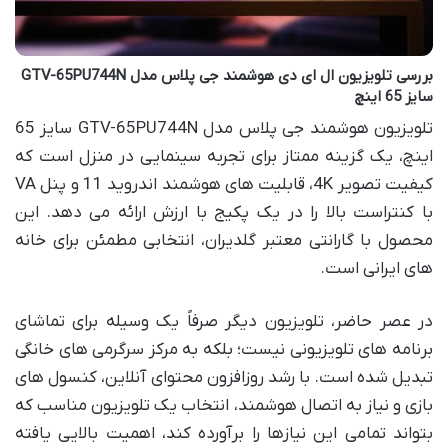
بررسی تلویزیون ال ای دی هوشمند جی پلاس مدل GTV-65PU744N
سایز 65 اینچ
تلویزیون هوشمند جی پلاس مدل GTV-65PU744N سایز 65
اینچ، یک گزینه ممتاز برای تجربه سینمایی در منزل است که
کیفیت تصویر 4K، قابلیت های هوشمند اندروید 11 و پنل VA
با کنتراست بالا را در یک پکیج با ارزش ارائه می دهد. این
محصول با گارانتی معتبر گلدیران، انتخابی مطمئن برای خانه
های ایرانی است.
در عصر حاضر، تلویزیون دیگر صرفاً یک وسیله برای تماشای
برنامه های تلویزیونی نیست؛ بلکه به مرکز سرگرمی های خانگی
تبدیل شده است. با رشد روزافزون محتوای آنلاین، کنسول های
بازی و نیاز به اتصال هوشمند، انتخاب یک تلویزیون مناسب که
بتواند تمامی این نیازها را برآورده کند، اهمیت بالایی یافته