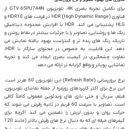
برای تکمیل تجربه بصری 4K، تلویزیون GTV-65PU744N از
فناوری HDR (High Dynamic Range) در فرمت های HDR10 و
HLG پشتیبانی می کند. HDR با افزایش محدوده دینامیکی
رنگ ها و روشنایی، تصاویر را با جزئیات بیشتر در نقاط روشن و
تاریک، رنگ های زنده تر و کنتراست بهبود یافته نمایش می
دهد. این قابلیت، به خصوص در محتوای سازگار با HDR،
تفاوت چشمگیری در کیفیت بصری ایجاد می کند و تجربه
تماشایی پویاتر و واقع گرایانه تر ارائه می دهد.
نرخ بروزرسانی (Refresh Rate) این تلویزیون 60 هرتز است.
این نرخ برای اکثر کاربردهای روزمره از جمله تماشای تلویزیون،
فیلم، سریال و حتی بازی های ویدئویی معمولی کاملاً کافی
است. تصاویر با سرعت 60 فریم در ثانیه رفرش می شوند که
حرکت روان و بدون لرزش را تضمین می کند. اگرچه برای
گیمرهای حرفه ای که به دنبال نرخ های رفرش بالاتر (مانند 120
هرتز) برای تجربه های بسیار سریع بازی هستند، این نرخ