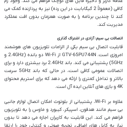
علاقه کاربر و ذخیره فایل های کوچک فراهم می کند. وجود رم
کافی (معمولاً 2 گیگابایت در این رده) نیز به پردازنده کمک می
کند تا چندین برنامه را به صورت همزمان بدون افت عملکرد
مدیریت کند.
اتصالات بی سیم: آزادی در اشتراک گذاری
قابلیت اتصال بی سیم یکی از الزامات تلویزیون های هوشمند
امروزی است. GTV-65PU744N از Wi-Fi دو بانده (2.4GHz و
5GHz) پشتیبانی می کند. باند 2.4GHz برد بیشتری دارد و برای
اتصالات عمومی کافی است، در حالی که باند 5GHz سرعت
بالاتر و تداخل کمتری را ارائه می دهد که برای استریم محتوای
4K و بازی های آنلاین ایده آل است.
علاوه بر Wi-Fi، پشتیبانی از بلوتوث امکان اتصال لوازم جانبی
بی سیم مانند هدفون، اسپیکر، کیبورد و ماوس را به تلویزیون
فراهم می کند. این قابلیت به کاربران اجازه می دهد تا بدون
نیاز به کابل های اضافی، تجربه صوتی و کنترلی خود را ارتقا