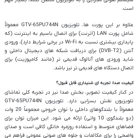
است.
علاوه بر این پورت ها، تلویزیون GTV-65PU744N معمولاً
شامل پورت LAN (اترنت) برای اتصال باسیم به اینترنت (که
پایداری بیشتری نسبت به Wi-Fi در برخی شرایط دارد)، ورودی
آنتن (DVB-T2) برای دریافت شبکه های دیجیتال داخلی و
شاید ورودی های آنالوگ قدیمی تر (مانند کامپوزیت) برای
اتصال دستگاه های قدیمی تر نیز باشد.
کیفیت صدا: تجربه ای شنیداری قابل قبول؟
در کنار کیفیت تصویر، بخش صدا نیز در تجربه کلی تماشای
تلویزیون نقش بسزایی دارد. تلویزیون GTV-65PU744N
معمولاً با بلندگوهای داخلی با توان خروجی مجموعاً 20 وات
(دو بلندگوی 10 واتی) ارائه می شود. این میزان توان برای
فضاهای متوسط و استفاده روزمره خانگی کافی است و صدای
واضحی را برای مکالمات و جلوه های صوتی عمومی فراهم می