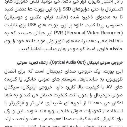
را در اختیار کاربران قرار می دهد. می توانید فلش مموری، هارد
اکسترنال یا حتی درایوهای SSD را به این پورت ها متصل کنید
تا به محتوای ذخیره شده (مانند فیلم، عکس و موسیقی)
دسترسی پیدا کنید. علاوه بر این، پورت های USB برای قابلیت
PVR (Personal Video Recorder) نیز حیاتی هستند که به
شما اجازه می دهد برنامه های تلویزیونی مورد علاقه خود را روی
حافظه خارجی ضبط کرده و در زمان مناسب تماشا کنید.
خروجی صوتی اپتیکال (Optical Audio Out): ارتقاء تجربه صوتی
این پورت، یک خروجی صدای دیجیتال است که برای اتصال
تلویزیون به ساندبارها، سیستم های صوتی خانگی، یا گیرنده
های AV با کیفیت بالا کاربرد دارد. خروجی اپتیکال، سیگنال
صوتی دیجیتال را بدون افت کیفیت منتقل می کند و به شما
امکان می دهد تا از تجربه ای شنیداری غنی تر و فراگیرتر با
استفاده از تجهیزات صوتی خارجی بهره مند شوید. این ویژگی
برای کاربرانی که به کیفیت صدا اهمیت می دهند و قصد دارند
سیستم صوتی مجزایی را به تلویزیون متصل کنند، بسیار مهم