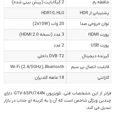
حافظه رم
2 گیگابایت (پیش بینی شده)
پشتیبانی از HDR
HDR10, HLG
توان خروجی صدا
20 وات (2x10W)
پورت HDMI
3 عدد (نسخه HDMI 2.0)
پورت USB
2 عدد
گیرنده دیجیتال
DVB-T2 داخلی
قابلیت اتصال بی سیم
Wi-Fi (2.4/5GHz), Bluetooth
گارانتی
18 ماهه گلدیران
فراتر از این مشخصات فنی، تلویزیون GTV-65PU744N دارای
چندین ویژگی شاخص است که آن را به گزینه ای جذاب در بازار
تبدیل می کند: