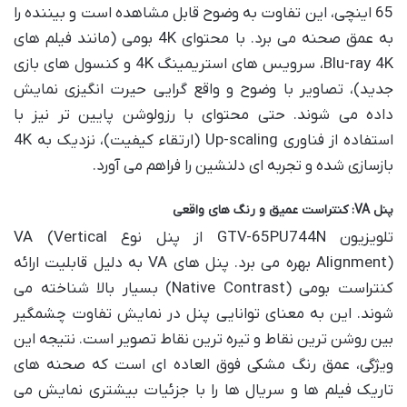
65 اینچی، این تفاوت به وضوح قابل مشاهده است و بیننده را
به عمق صحنه می برد. با محتوای 4K بومی (مانند فیلم های
Blu-ray 4K، سرویس های استریمینگ 4K و کنسول های بازی
جدید)، تصاویر با وضوح و واقع گرایی حیرت انگیزی نمایش
داده می شوند. حتی محتوای با رزولوشن پایین تر نیز با
استفاده از فناوری Up-scaling (ارتقاء کیفیت)، نزدیک به 4K
بازسازی شده و تجربه ای دلنشین را فراهم می آورد.
پنل VA: کنتراست عمیق و رنگ های واقعی
تلویزیون GTV-65PU744N از پنل نوع VA (Vertical
Alignment) بهره می برد. پنل های VA به دلیل قابلیت ارائه
کنتراست بومی (Native Contrast) بسیار بالا شناخته می
شوند. این به معنای توانایی پنل در نمایش تفاوت چشمگیر
بین روشن ترین نقاط و تیره ترین نقاط تصویر است. نتیجه این
ویژگی، عمق رنگ مشکی فوق العاده ای است که صحنه های
تاریک فیلم ها و سریال ها را با جزئیات بیشتری نمایش می