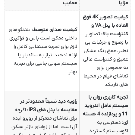
مزایا
معایب
کیفیت تصویر 4K فوق
العاده با پنل VA و
کیفیت صدای متوسط:
بلندگوهای
کنتراست بالا:
تصاویر
داخلی ممکن است باس و فراگیری
با وضوح و جزئیات بی
لازم برای تجربه سینمایی کامل را
نظیر، عمق رنگ مشکی
ارائه ندهند. نیاز به ساندبار یا
عمیق و کنتراست عالی
سیستم صوتی جانبی برای تجربه
به خصوص برای
بهتر.
تماشای فیلم در محیط
های تاریک.
تجربه کاربری روان با
زاویه دید نسبتاً محدودتر در
سیستم عامل اندروید
مقایسه با پنل های IPS:
اگرچه
11 و پردازنده 4 هسته
برای تماشای متمرکز از روبرو ایده
ای:
دسترسی به
آل است، اما از زوایای بازتر ممکن
اکوسیستم گسترده