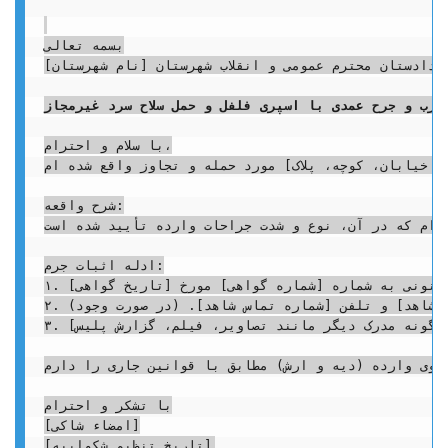
بسمه تعالی

دادستان محترم عمومی و انقلاب شهرستان [نام شهرستان]

ضرب و جرح عمدی با اسپری فلفل و حمل سلاح سرد غیرمجاز
با سلام و احترام،

 خیابان، کوچه، پلاک] مورد حمله و تجاوز واقع شده ام.
شرح واقعه:

 ام که در آن، نوع و شدت جراحات وارده تأیید شده است.
ادله اثبات جرم:

۱. گواهی پزشکی قانونی به شماره [شماره گواهی] مورخ [تاریخ گواهی].

۲. شهادت شهود: آقای/خانم [نام و نام خانوادگی شاهد] به نشانی [آدرس شاهد] و تلفن [شماره تماس شاهد]. (در صورت وجود)

۳. [هرگونه مدرک دیگر مانند تصاویر، فیلم، گزارش پلیس].

نوی وارده (دیه و ارش) مطابق با قوانین جاری را دارم.
با تشکر و احترام

[امضاء شاکی]
