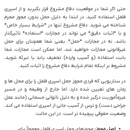
حتی اگر شما در موقعیت دفاع مشروع قرار بگیرید و از اسپری
فلفل استفاده کنید، در ابتدا به دلیل حمل بدون مجوز مجرم
شناخته می شوید. دفاع مشروع تنها در *شرایط بسیار خاص*
و با *اثبات دقیق* می تواند در مجازات *استفاده* تاثیرگذار
باشد، نه در مجازات *حمل*. یعنی شما همچنان برای حمل
غیرقانونی مجازات خواهید شد، اما ممکن است مجازات شما
بابت استفاده (و آسیب وارده) تخفیف یابد یا تبرئه شوید،
مشروط بر اینکه تمام شرایط دفاع مشروع را اثبات کنید.
در سناریویی که فردی مجوز حمل اسپری فلفل را برای محل ها و
زمان های تعیین شده دارد، اما خارج از وظیفه و در مسیر
غیرمأموریت درگیر شده و به دلیل ناتوانی جسمانی (مانند عمل
جراحی دست) و ترس از آسیب جانی از اسپری استفاده می کند،
وضعیت حقوقی پیچیده تر است. در این حالت:
اصل مجوز:
مجوزهای حمل اسپری فلفل معمولاً برای