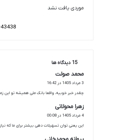
موردی یافت نشد
‫15 دیدگاه ها
گ
محمد صولت
ف
3 مرداد 1405 در 16:42
ت
چقدر خبر خوبیه، واقعا بانک ملی همیشه تو این زم
:
گ
زهرا محولاتی
ف
4 مرداد 1405 در 00:08
ت
این یعنی توان تسهیلات دهی بیشتر برای ما که نیاز 
:
گ
پروانه محمدخانی