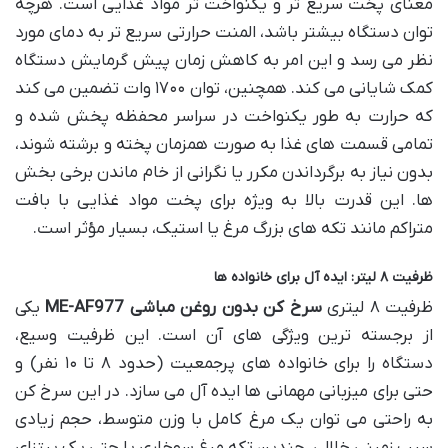
معنای پخت سریع تر و یکنواخت تر مواد غذایی است. هرچه
توان دستگاه بیشتر باشد، المنت حرارتی سریع تر به دمای مورد
نظر می رسد و این امر به کاهش زمان پیش گرمایش دستگاه
کمک شایانی می کند. همچنین، توان ۱۷۰۰ وات تضمین می کند
که حرارت به طور یکنواخت در سراسر محفظه پخش شده و
تمامی قسمت های غذا به صورت همزمان پخته و برشته شوند،
بدون نیاز به برگرداندن مکرر یا نگرانی از خام ماندن برخی بخش
ها. این قدرت بالا به ویژه برای پخت مواد غذایی با بافت
متراکم مانند تکه های بزرگ مرغ یا استیک، بسیار مؤثر است.
ظرفیت ۸ لیتر: ایده آل برای خانواده ها
ظرفیت ۸ لیتری
سرخ کن بدون روغن مباشی ME-AF977
یکی
از برجسته ترین ویژگی های آن است. این ظرفیت وسیع،
دستگاه را برای خانواده های پرجمعیت (حدود ۸ تا ۱۰ نفر) و
حتی برای میزبانی مهمانی ها ایده آل می سازد. در این سرخ کن
به راحتی می توان یک مرغ کامل با وزن متوسط، حجم زیادی
سیب زمینی خلالی، چندین تکه مرغ سوخاری یا حتی یک پیتزای