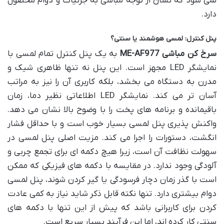
نمی شود که نشان از توجه مباشی به جزئیات و دوام محصول
دارد.
پنل کنترل: لمسی هوشمند یا سنتی؟
سرخ کن مباشی ME-AF977
به یک پنل کنترل تمام لمسی با
نمایشگر LED مجهز است. این پنل نه تنها ظاهری شیک و
مدرن به دستگاه می بخشد، بلکه کاربری آن را نیز به مراتب
آسان تر می کند. نمایشگر LED اطلاعاتی نظیر دما، زمان
باقیمانده و برنامه های پخت را با وضوح بالا نشان می دهد.
واکنش پذیری پنل لمسی بسیار خوب است و با حداقل فشار
انگشت، دستورات را اجرا می کند. مزیت اصلی پنل لمسی در
سهولت نظافت آن است، زیرا هیچ دکمه ای برای تجمع چربی و
آلودگی وجود ندارد. در مقایسه با دکمه های فیزیکی که ممکن
است با گذر زمان دچار فرسودگی یا گیر کردن شوند، پنل لمسی
دوام بیشتری دارد. تنها نکته قابل ذکر شاید نیاز به کمی عادت
کردن برای کاربرانی باشد که پیش از این تنها با دکمه های
سنتی کار کرده اند، اما این فرآیند بسیار سریع است.