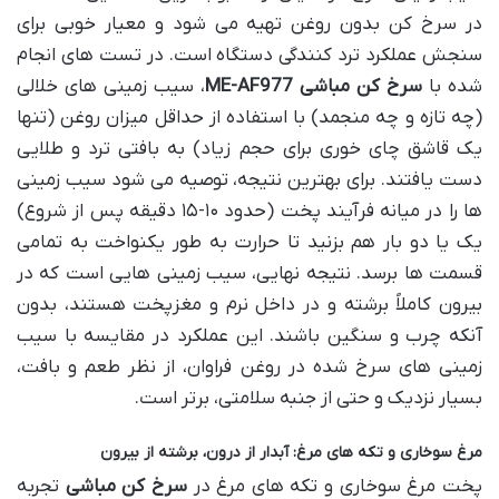
در سرخ کن بدون روغن تهیه می شود و معیار خوبی برای
سنجش عملکرد ترد کنندگی دستگاه است. در تست های انجام
شده با
سرخ کن مباشی ME-AF977
، سیب زمینی های خلالی
(چه تازه و چه منجمد) با استفاده از حداقل میزان روغن (تنها
یک قاشق چای خوری برای حجم زیاد) به بافتی ترد و طلایی
دست یافتند. برای بهترین نتیجه، توصیه می شود سیب زمینی
ها را در میانه فرآیند پخت (حدود ۱۰-۱۵ دقیقه پس از شروع)
یک یا دو بار هم بزنید تا حرارت به طور یکنواخت به تمامی
قسمت ها برسد. نتیجه نهایی، سیب زمینی هایی است که در
بیرون کاملاً برشته و در داخل نرم و مغزپخت هستند، بدون
آنکه چرب و سنگین باشند. این عملکرد در مقایسه با سیب
زمینی های سرخ شده در روغن فراوان، از نظر طعم و بافت،
بسیار نزدیک و حتی از جنبه سلامتی، برتر است.
مرغ سوخاری و تکه های مرغ: آبدار از درون، برشته از بیرون
پخت مرغ سوخاری و تکه های مرغ در
سرخ کن مباشی
تجربه