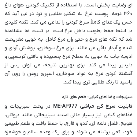
ای رضایت بخش است. با استفاده از تکنیک گردش هوای داغ
۳۶۰ درجه، پوست مرغ به شکلی طلایی و ترد در می آید که
حس یک غذای کاملاً سرخ کردنی را تداعی می کند. نکته کلیدی
در اینجا حفظ رطوبت داخل مرغ است. در تست ها مشاهده
شد که تکه های مرغ و حتی ران مرغ کامل، به خوبی مغزپخت
شده و آبدار باقی می مانند. برای مرغ سوخاری، پوشش آردی و
ادویه جات به خوبی به سطح مرغ چسبیده و بافتی کریسپی و
دلپذیر پیدا می کند. برای بهترین نتیجه، می توان پس از
آغشته کردن مرغ به مواد سوخاری، اسپری روغن را روی آن
پاشید تا رنگ طلایی تری پیدا کند.
سبزیجات و غذاهای کبابی: طعم های تازه
قابلیت
سرخ کن مباشی ME-AF977
در پخت سبزیجات و
غذاهای کبابی نیز بسیار عالی است. سبزیجاتی مانند بروکلی،
هویج، فلفل دلمه ای، کدو و قارچ، با حفظ بافت و طعم طبیعی
خود، کمی برشته می شوند و برای یک وعده سالم و خوشمزه