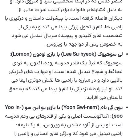
مبصر کلاس که در ابتدا شخصیتی سرد و منزوی دارد. او
به دلیل فشارهای خانواده برای کسب نمرات عالی، از
دیگران فاصله گرفته است. با پیشرفت داستان و درگیری با
زامبی ها، نام را تحول بزرگی پیدا می کند و به یکی از
شخصیت های کلیدی و پیچیده سریال تبدیل می شود،
به خصوص پس از مواجهه با ویروس.
لی سوهیوک (Lee Su-hyeok) با بازی لومون (Lomon):
سوهیوک که قبلاً یک قلدر مدرسه بوده، اکنون به فردی
محافظ و شجاع تبدیل شده است. او مهارت های فیزیکی
بالایی دارد و در مبارزه با زامبی ها نقش موثری ایفا می
کند. او نیز رابطه نزدیکی با نام را پیدا می کند که به عمق
داستان می افزاید.
یون گی نام (Yoon Gwi-nam) با بازی یو این سو (Yoo In-
soo):
آنتاگونیست اصلی و یکی از قلدرهای بی رحم مدرسه
است. او پس از آلوده شدن به ویروس، به یک نیمه-
زامبی تبدیل می شود که ویژگی های انسانی و زامبی را