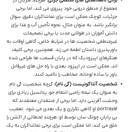
برخی ناهماهنگی های منطقی جزئی:
هرچند سریال در
مجموع از منطق درونی خود پیروی می کند، اما برخی
جزئیات کوچک ممکن است برای تماشاگران دقیق، سوال
برانگیز باشد. به عنوان مثال، نحوه تأمین آب و غذا برای
دانش آموزان در طولانی مدت یا برخی تصمیمات
غیرمنطقی شخصیت ها در شرایط خاص، گاهی اوقات به
باورپذیری داستان لطمه می زند. همچنین، برخی کلیف
هنگرهای اپیزودیک که در پایان قسمت ها طراحی شده
اند، ممکن است در اپیزود بعدی با راه حل های غیرقابل
باور یا ساده لوحانه، مخاطب را ناامید کنند.
شخصیت آنتاگونیست (گی نام):
گرچه شخصیت گی نام
به عنوان یک نیمه-زامبی انتقام جو، پتانسیل زیادی برای
وحشت آفرینی دارد، اما برخی از منتقدان معتقدند که
portrayal او گاهی تکراری و یک بعدی می شود. تعقیب
بی پایان چونگ سان توسط او، هرچند لحظاتی از اکشن را
خلق می کند، اما ممکن است برای برخی تماشاگران به یک