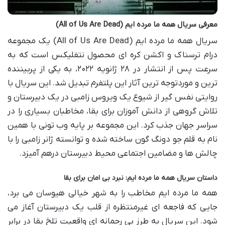
معرفی سریال همه ما مرده ایم (All of Us Are Dead)
سریال همه ما مرده ایم (All of Us Are Dead) یک مجموعه
درام ترسناک و اکشن کره ای محصول نتفلیکس است که به
سرعت پس از انتشار در ۲۸ ژانویه ۲۰۲۲، به یکی از پربیننده
ترین و موردتوجه ترین آثار این پلتفرم تبدیل شد. این سریال با
روایتی نفس گیر از شیوع یک ویروس زامبی در یک دبیرستان و
تلاش گروهی از دانش آموزان برای بقا، مخاطبان بسیاری را در
سراسر جهان جذب کرد. این مجموعه بر پایه وب تونی با همین
نام به قلم جو دونگ گون ساخته شده و توانسته ژانر زامبی را با
چالش ها و مضامین اجتماعی محیط دبیرستان درهم آمیزد.
داستان سریال همه ما مرده ایم: نبرد بی امان برای بقا
همه ما مرده ایم مخاطب را به شهر خیالی هیوسان می برد،
جایی که فاجعه ای غیرمنتظره از قلب یک دبیرستان آغاز می
شود. این سریال به طرز بی رحمانه ای واقعیت تلخ بقا در برابر