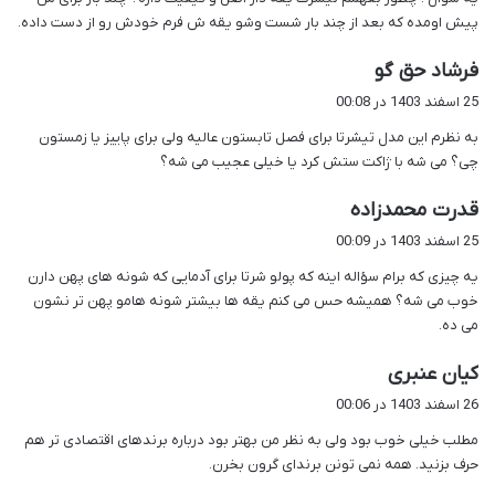
:
پیش اومده که بعد از چند بار شست وشو یقه ش فرم خودش رو از دست داده.
گ
فرشاد حق گو
ف
25 اسفند 1403 در 00:08
ت
به نظرم این مدل تیشرتا برای فصل تابستون عالیه ولی برای پاییز یا زمستون
:
چی؟ می شه با ژاکت ستش کرد یا خیلی عجیب می شه؟
گ
قدرت محمدزاده
ف
25 اسفند 1403 در 00:09
ت
یه چیزی که برام سؤاله اینه که پولو شرتا برای آدمایی که شونه های پهن دارن
:
خوب می شه؟ همیشه حس می کنم یقه ها بیشتر شونه هامو پهن تر نشون
می ده.
گ
کیان عنبری
ف
26 اسفند 1403 در 00:06
ت
مطلب خیلی خوب بود ولی به نظر من بهتر بود درباره برندهای اقتصادی تر هم
:
حرف بزنید. همه نمی تونن برندای گرون بخرن.