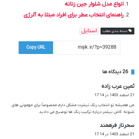
انواع مدل شلوار جین زنانه
راهنمای انتخاب عطر برای افراد مبتلا به آلرژی
استایل
دسته بندی مطلب
Copy URL
‫26 دیدگاه ها
گ
ثمین عرب زاده
ف
21 اسفند 1403 در 17:14
ت
من همیشه تو انتخاب رنگ تیشرت مشکل دارم مخصوصاً برای مهمونی های
:
شبونه. کاش بیشتر درباره ترکیب رنگ ها توضیح می دادید.
گ
سحرناز فرهمند
ف
21 اسفند 1403 در 17:14
ت