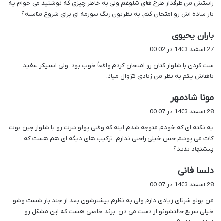
راستش من طرفدار طرح های شلوغم ولی به خاطر چیزی که نوشتید می خوام یه
:
بار ساده اش رو امتحان کنم. به نظرتون رنگ سورمه ای برای شروع مناسبه؟
گ
باران یحیوی
ف
27 اسفند 1403 در 00:02
ت
ست کردن با شلوار کتان رو امتحان کردم واقعاً خوب بود. ولی اسنیکر سفید
:
باهاش یکم به نظر من زیادی کژوال میاد.
گ
مونا شادمهر
ف
28 اسفند 1403 در 00:07
ت
یه نکته ای که خودم متوجه شدم اینه که وقتی پولو شرت رو با شلوار جین بوت
:
کات می پوشم حس خیلی راحتی ندارم. ترکیب های دیگه ای هم هست که
پیشنهاد بدید؟
گ
دلسا فانی
ف
28 اسفند 1403 در 00:07
ت
من پولو شرتای زیادی دارم ولی به نظرم بیشترشون بعد از چند بار شست وشو
:
خیلی سریع حالتشونو از دست می دن. برند خاصی هست که این مشکل رو