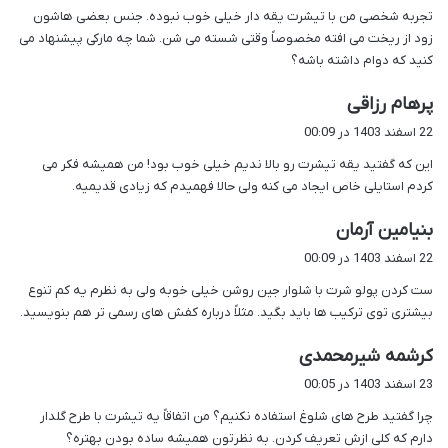
تجربه شخصی من با تیشرت یقه دار خیلی خوب نبوده. جنس بعضی هاشون
:
زود از ریخت می افته مخصوصاً وقتی شسته می شن. شما چه مارکی پیشنهاد می
کنید که دوام داشته باشه؟
گ
پرهام رزاقی
ف
22 اسفند 1403 در 00:09
ت
این که گفتید یقه تیشرت رو بالا ندیم خیلی خوب بود! من همیشه فکر می
:
کردم استایلی خاص ایجاد می کنه ولی حالا فهمیدم که زیادی قدیمیه.
گ
بنیامین آرمان
ف
22 اسفند 1403 در 00:09
ت
ست کردن پولو شرت با شلوار جین روشن خیلی خوبه ولی به نظرم یه کم تنوع
:
بیشتری توی ترکیب ها باید بگید. مثلاً درباره کفش های رسمی تر هم بنویسید.
گ
کرشمه شیرمحمدی
ف
23 اسفند 1403 در 00:05
ت
چرا گفتید طرح های شلوغ استفاده نکنیم؟ من اتفاقاً یه تیشرت با طرح گلدار
:
دارم که کلی ازش تعریف کردن. به نظرتون همیشه ساده بودن بهتره؟