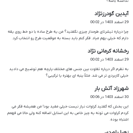
نداشته باشه؟
گ
آیدین گودرزنژاد
ف
29 اسفند 1403 در 00:02
ت
چرا درباره تیشرتای طرحدار چیزی نگفتید؟ من یه طرح ساده با دو خط روی یقه
:
دارم که خیلی بهم میاد. فکر کنم باید بسته به موقعیت طرح رو انتخاب کرد.
گ
رخشانه کرمانی نژاد
ف
29 اسفند 1403 در 00:02
ت
به نظرم اگر درباره تفاوت بین جنس های مختلف پارچه هم توضیح می دادید
:
خیلی کاربردی تر می شد. مثلاً پنبه ای بهتره یا ترکیبی؟
گ
شهرزاد آتش بار
ف
30 اسفند 1403 در 00:06
ت
این بخش که گفتید کراوات نیاز نیست خیلی مفید بود! من همیشه فکر می
:
کردم کراوات می تونه یه چیز خاص به این استایل اضافه کنه ولی حالا می فهمم
اشتباه بوده.
گ
زهرا بلوردی