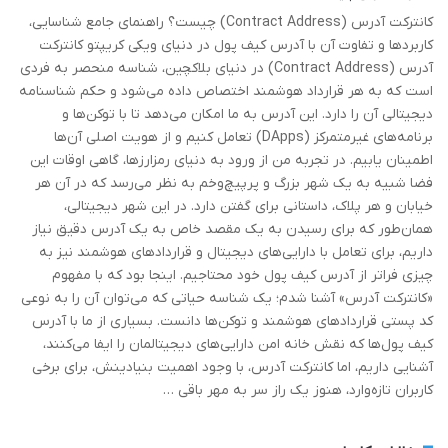
کانترکت آدرس (Contract Address) چیست؟ راهنمای جامع شناسایی،
کاربردها و تفاوت آن با آدرس کیف پول در دنیای ویکی کریپتو کانترکت
آدرس (Contract Address) در دنیای بلاکچین، شناسه منحصر به فردی
است که به هر قرارداد هوشمند اختصاص داده می‌شود و حکم شناسنامه
دیجیتالی آن را دارد. این آدرس به ما امکان می‌دهد تا با توکن‌ها و
برنامه‌های غیرمتمرکز (DApps) تعامل کنیم و از هویت اصلی آن‌ها
اطمینان یابیم. در تجربه من از ورود به دنیای رمزارزها، گاهی اوقات این
فضا شبیه به یک شهر بزرگ و پرپیچ‌وخم به نظر می‌رسد که در آن هر
خیابان و هر پلاک، داستانی برای گفتن دارد. در این شهر دیجیتالی،
همان‌طور که برای رسیدن به یک مقصد خاص به یک آدرس دقیق نیاز
داریم، برای تعامل با دارایی‌های دیجیتال و قراردادهای هوشمند نیز به
چیزی فراتر از آدرس کیف پول خود محتاجیم. اینجا بود که با مفهوم
«کانترکت آدرس» آشنا شدم؛ یک شناسه حیاتی که می‌توان آن را به نوعی
کد پستی قراردادهای هوشمند و توکن‌ها دانست. بسیاری از ما با آدرس
کیف پول‌ها که نقش خانه امن دارایی‌های دیجیتالمان را ایفا می‌کنند،
آشنایی داریم، اما کانترکت آدرس، با وجود اهمیت بنیادینش، برای برخی
کاربران تازه‌وارد، هنوز یک راز سر به مهر باقی …