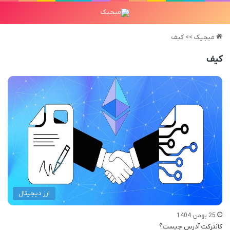
میجیک
>>
کیف
کیف
ارز دیجیتال
25 بهمن 1404
کانترکت آدرس چیست؟