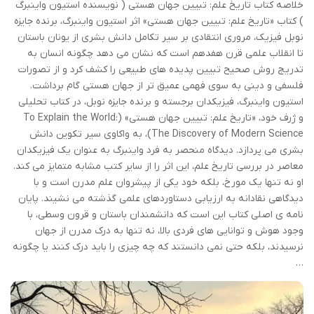
خلاصه کتاب تاریخ علم: تبیین جهان هستی ( نویسنده استیون واینبرگ
) کتاب «تاریخ علم: تبیین جهان هستی» اثر استیون واینبرگ، برنده جایزه
نوبل فیزیک، مروری انتقادی بر سیر تکامل دانش بشری از یونان باستان
تا انقلاب علمی قرن هفدهم است که نشان می دهد چگونه انسان به
تدریج روش صحیح تبیین پدیده های طبیعی را کشف کرد و از تصورات
فلسفی و دینی به سوی فهمی عمیق تر از جهان هستی گام برداشت.
استیون واینبرگ، فیزیکدان برجسته و برنده جایزه نوبل، در کتاب تحلیلی
و ژرف خود، «تاریخ علم: تبیین جهان هستی» (To Explain the World:
The Discovery of Modern Science)، به واکاوی سیر تکوین دانش
بشری می پردازد. دیدگاه منحصر به فرد واینبرگ به عنوان یک فیزیکدان
معاصر در بررسی تاریخ علم، این اثر را از سایر کتب مشابه متمایز می کند.
او نه تنها یک مورخ، بلکه خود یکی از پیشروان علم مدرن است و با
دیدگاهی نقادانه به ارزیابی دستاوردهای علمی گذشته می نشیند. پایان
نامه ی اصلی کتاب این است که دانشمندان باستان و قرون وسطی، با
وجود هوش و توانایی های فردی بالا، نه تنها به درک مدرن از جهان
نرسیدند، بلکه حتی نمی دانستند که چه چیزی را باید درک کنند یا چگونه
…