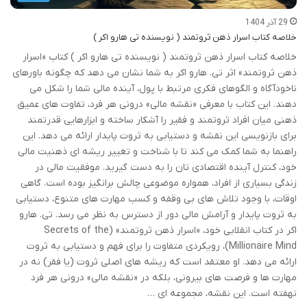
29 آذر 1404
خلاصه کتاب اسرار ذهن ثروتمند ( نویسنده تی هارو اکر )
خلاصه کتاب اسرار ذهن ثروتمند ( نویسنده تی هارو اکر ) کتاب «اسرار
ذهن ثروتمند» اثر تی. هارو اکر به شما نشان می دهد که چگونه باورهای
ناخودآگاه و الگوهای فکری مرتبط با پول، آینده مالی شما را شکل می
دهند. این کتاب با معرفی «نقشه مالی» درونی هر فرد، تفاوت های عمیق
ذهنی میان افراد ثروتمند و فقیر را آشکار ساخته و ابزارهایی قدرتمند
برای بازنویسی این نقشه و دستیابی به ثروت پایدار ارائه می دهد. این
راهنما به شما کمک می کند تا با شناخت و تغییر ریشه ای ذهنیت مالی
خود، کنترل آینده اقتصادی تان را به دست گیرید. موفقیت مالی در
زندگی بسیاری از افراد، همواره موضوعی چالش برانگیز بوده است. گاهی
اوقات، با وجود تلاش های بی وقفه و کسب مهارت های متنوع، دستیابی
به ثروت پایدار و آرامش مالی دور از دسترس به نظر می رسد. تی. هارو
اکر در کتاب انقلابی خود، «اسرار ذهن ثروتمند» (Secrets of the
Millionaire Mind)، رویکردی متفاوت را برای فهم و دستیابی به ثروت
ارائه می دهد. او معتقد است که ریشه های اصلی ثروت (یا فقر) نه در
مهارت ها و فرصت های بیرونی، بلکه در «نقشه مالی» درونی هر فرد
نهفته است. این نقشه، مجموعه ای …