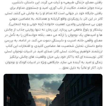
یافتن معنای «زندگی طبیعی» و ثبات می گردد. این داستان دلنشین،
برنده جوایز متعدد، حکایت از تاب آوری، امید و جستجوی مداوم برای
یافتن جایگاه خود در جهانی است که مدام او را به چالش می کشد. لسلی
کانر در این اثر، با رویکردی واقع گرایانه و همدلانه، به مضامین مهمی
چون بی مسئولیتی والدین، اهمیت خانواده (چه خونی و چه انتخابی)،
پشتکار و بلوغ عاطفی می پردازد. این رمان نه تنها روایتی جذاب از چالش
ها و امیدهای یک نوجوان را ارائه می دهد، بلکه خوانندگان را به تأمل در
معنای واقعی خانه، امنیت و دلبستگی دعوت می کند. در ادامه، به بررسی
جامع داستان، تحلیل شخصیت ها، مضامین کلیدی، و افتخارات این کتاب
ارزشمند خواهیم پرداخت. لسلی کانر: صدای امید در ادبیات نوجوان لسلی
کانر، نویسنده ای که با آثار خود پلی میان واقعیت های چالش برانگیز
زندگی و امید به آینده می سازد، جایگاهی ویژه در ادبیات کودک و نوجوان
دارد. آثار او غالباً به دلیل عمق …