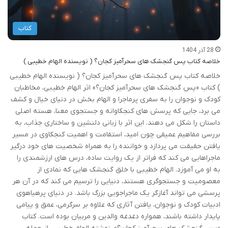
کتاب
28 آذر 1404
خلاصه کتاب پس گنجشک های سحرآمیز کجان؟ ( نویسنده الهام خطیبی )
خلاصه کتاب پس گنجشک های سحرآمیز کجان؟ ( نویسنده الهام خطیبی
) کتاب «پس گنجشک های سحرآمیز کجان؟» اثر الهام خطیبی، مخاطبان
کودک و نوجوان را به سفری پرماجرا و الهام بخش در دنیای خیال و کشف
می برد، جایی که پرسش های کنجکاوانه و جستجوی معنا، هسته اصلی
داستان را شکل می دهند. این اثر با زبانی دلنشین و ساختاری جذاب، به
بررسی مفاهیم عمیقی چون امید، استقامت و اهمیت کنجکاوی در مسیر
یافتن حقیقت می پردازد و خواننده را به همراه شخصیت های خود درگیر
ماجراهایی می کند که فراتر از یک روایت ساده، درس های ارزشمندی را
به او می آموزد. الهام خطیبی با خلق گنجشک هایی که نمادی از
معصومیت و جستجوگری هستند، دنیایی را ترسیم می کند که در آن هر
پرسشی می تواند آغازگر یک ماجراجویی بزرگ باشد. در دنیای پرهیاهوی
ادبیات کودک و نوجوان، یافتن آثاری که علاوه بر سرگرمی، عمق و پیامی
پایدار داشته باشند، همواره دغدغه والدین و مربیان بوده است. کتاب