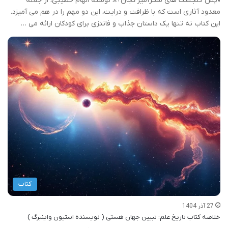
«پس گنجشک های سحرآمیز کجان؟»، نوشته الهام خطیبی، از جمله
معدود آثاری است که با ظرافت و درایت، این دو مهم را در هم می آمیزد.
این کتاب نه تنها یک داستان جذاب و فانتزی برای کودکان ارائه می …
کتاب
27 آذر 1404
خلاصه کتاب تاریخ علم: تبیین جهان هستی ( نویسنده استیون واینبرگ )