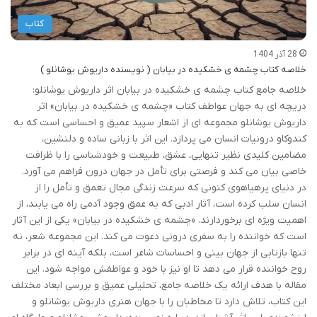
کتاب
28 آذر 1404
خلاصه کتاب چشمه ی خشکیده در بیابان ( نویسنده داریوش یوشانلو )
خلاصه جامع کتاب چشمه ی خشکیده در بیابان اثر داریوش یوشانلو:
دریچه ای به جهان عواطف کتاب «چشمه ی خشکیده در بیابان» اثر
داریوش یوشانلو مجموعه ای از اشعار سپید عمیق و احساسی است که به
کندوکاو درونیات انسان می پردازد. این اثر با زبانی ساده و دلنشین،
مضامین کلیدی نظیر تنهایی، عشق، طبیعت و خودشناسی را با ظرافت
خاصی بیان می کند و فرصتی برای تأمل در جهان درون فراهم می آورد.
در دنیای پرهیاهوی کنونی که سرعت زندگی مجال تعمق و تأمل را از
انسان سلب کرده است، آثار ادبی که به عمق وجود آدمی راه می یابند، از
اهمیت ویژه ای برخوردارند. «چشمه ی خشکیده در بیابان» یکی از این آثار
است که خواننده را به سفری درونی دعوت می کند. این مجموعه شعر، نه
تنها بازتابی از جهان بینی و احساسات شاعر است، بلکه آینه ای در برابر
روح خواننده قرار می دهد تا او نیز با خود و عواطفش مواجه شود. این
مقاله با هدف ارائه یک خلاصه جامع، تحلیلی عمیق و بررسی ابعاد مختلف
این کتاب، تلاش دارد تا مخاطبان را با جهان هنری داریوش یوشانلو و