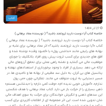
کتاب
27 آذر 1404
خلاصه کتاب آیا دوست دارید ثروتمند باشید؟ ( نویسنده عماد برهانی )
خلاصه کتاب آیا دوست دارید ثروتمند باشید؟ ( نویسنده عماد برهانی )
کتاب «آیا دوست دارید ثروتمند باشید؟» اثر عماد برهانی، برای غلبه بر
بهانه های رایجی مانند «نداشتن پول» یا «کمبود وقت» نوشته شده و
افق های جدیدی برای کسب ثروت پیش روی افراد بلاتکلیف یا جویای
موفقیت مالی می گشاید و نقشه راهی عملی برای تحقق آرزوهای مالی
ارائه می دهد. بسیاری از افراد با وجود برخورداری از استعدادهای نهفته و
پتانسیل های بی کران، به دلیل سد عظیمی از بهانه ها و ناامیدی ها، در
مسیر دستیابی به ثروت متوقف می مانند. تفکراتی چون «من پول
ندارم»، «آموزش خوبی ندیده ام»، «وقت کمی دارم» یا «بدشانس هستم»
ذهن بسیاری را از حرکت باز می دارد. کتاب عماد برهانی با هدف شکستن
این سدهای ذهنی و انگیزش خوانندگان برای حرکت به سوی اهداف مالی
شان تدوین شده است. این اثر مجموعه ای از اطلاعات کاربردی برای کسب
درآمد و ثروتمند شدن را گردآوری کرده که می تواند برای کسانی که در