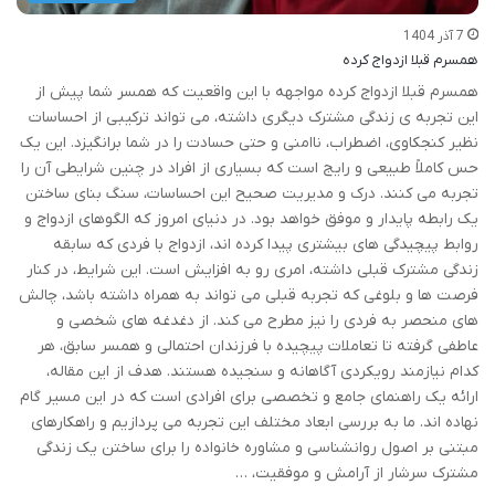
7 آذر 1404
همسرم قبلا ازدواج کرده
همسرم قبلا ازدواج کرده مواجهه با این واقعیت که همسر شما پیش از
این تجربه ی زندگی مشترک دیگری داشته، می تواند ترکیبی از احساسات
نظیر کنجکاوی، اضطراب، ناامنی و حتی حسادت را در شما برانگیزد. این یک
حس کاملاً طبیعی و رایج است که بسیاری از افراد در چنین شرایطی آن را
تجربه می کنند. درک و مدیریت صحیح این احساسات، سنگ بنای ساختن
یک رابطه پایدار و موفق خواهد بود. در دنیای امروز که الگوهای ازدواج و
روابط پیچیدگی های بیشتری پیدا کرده اند، ازدواج با فردی که سابقه
زندگی مشترک قبلی داشته، امری رو به افزایش است. این شرایط، در کنار
فرصت ها و بلوغی که تجربه قبلی می تواند به همراه داشته باشد، چالش
های منحصر به فردی را نیز مطرح می کند. از دغدغه های شخصی و
عاطفی گرفته تا تعاملات پیچیده با فرزندان احتمالی و همسر سابق، هر
کدام نیازمند رویکردی آگاهانه و سنجیده هستند. هدف از این مقاله،
ارائه یک راهنمای جامع و تخصصی برای افرادی است که در این مسیر گام
نهاده اند. ما به بررسی ابعاد مختلف این تجربه می پردازیم و راهکارهای
مبتنی بر اصول روانشناسی و مشاوره خانواده را برای ساختن یک زندگی
مشترک سرشار از آرامش و موفقیت، …