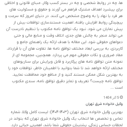
ها، چه در روابط شخصی و چه در بستر کسب وکار، مبنای قانونی و اخلاقی
برای پیشبرد اهداف مشترک فراهم می آورند و حقوق و مسئولیت های
هر فرد یا نهاد را به وضوح مشخص می کنند. در دنیای امروز که سرعت و
پیچیدگی روابط افزایش یافته، اهمیت مستندسازی توافقات بیش از
پیش نمایان می شود. نبود یک توافق نامه مکتوب یا تنظیم نادرست آن
می تواند منجر به چالش های جدی، اتلاف وقت و منابع مالی و حتی
دعواهای حقوقی شود. این مقاله با هدف ارائه یک راهنمای جامع و
کاربردی، به بررسی ابعاد مختلف توافق نامه ها، تفاوت های آن با قرارداد،
مفاد ضروری و نکات حقوقی مهم می پردازد. همچنین، مجموعه ای از
نمونه متن توافق نامه های پرکاربرد و قابل ویرایش برای سناریوهای
مختلف ارائه خواهد شد تا شما بتوانید با اطمینان خاطر، توافقات خود را
به بهترین شکل ممکن مستند کنید و از منافع خود محافظت نمایید.
توافق نامه چیست؟ تعریف و تمایز دقیق توافق نامه، سندی مکتوب
است …
5 آذر 1404
وکیل خانواده شرق تهران
بهترین وکیل خانواده شرق تهران (۱۴۰۳-۱۴۰۴): لیست کامل وکلا، شماره
تماس و تخصص ها انتخاب یک وکیل خانواده شرق تهران که بتواند در
لحظات حساس زندگی، پشتیبان حقوقی شما باشد، اهمیتی حیاتی دارد.