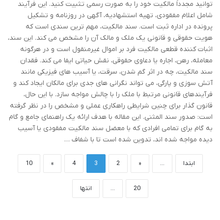
توانید مجدداً مالکیت خود را به صورت رسمی تثبیت کنید. این فرآیند
شامل اعلام مفقودی، تهیه استشهادیه، آگهی در روزنامه و تشکیل
پرونده در اداره ثبت است. سند مالکیت، مهم ترین سندی است که
هویت حقوقی و قانونی یک ملک و مالک آن را مشخص می کند. این سند،
اثبات کننده قطعی مالکیت فرد بر اموال غیرمنقول است و در هرگونه
معامله، رهن، اجاره یا دعاوی حقوقی، نقش حیاتی ایفا می کند. فقدان
سند مالکیت، چه در اثر گم شدن، سرقت، یا آسیب های فیزیکی مانند
آتش سوزی و پارگی، می تواند نگرانی های جدی برای مالکان ایجاد کند و
فرآیندهای قانونی مرتبط با ملک را با چالش مواجه سازد. با این حال،
قانون گذار برای چنین شرایطی راهکاری عملی و مشخص را در نظر گرفته
است: صدور سند المثنی. این مقاله با هدف ارائه یک راهنمای جامع و گام
به گام برای تمامی افرادی که با معضل سند مالکیت مفقودی یا آسیب
دیده مواجه شده اند، تدوین شده است تا با شفاف …
ابتدا
...
«
2
3
4
»
10
20
...
انتها