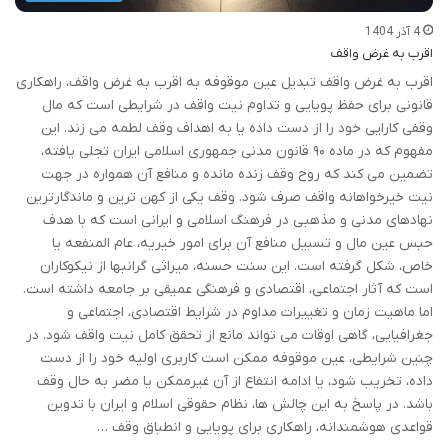
4 آذر 1404
اقرب به غرض واقف
اقرب به غرض واقف تبدیل عین موقوفه به اقرب به غرض واقف، راهکاری
قانونی برای حفظ پویایی و تداوم نیت واقف در شرایطی است که مال
وقفی کارایی خود را از دست داده یا به اهداف وقف لطمه می زند. این
مفهوم که در ماده ۹۰ قانون مدنی جمهوری اسلامی ایران تجلی یافته،
تضمین می کند که روح وقف زنده مانده و منافع آن همواره در جهت
نیت خیرخواهانه واقف صرف شود. وقف یکی از کهن ترین و ماندگارترین
نهادهای مدنی و مذهبی در فرهنگ اسلامی و ایرانی است که با هدف
حبس عین مال و تسبیل منافع آن برای امور خیریه، عام المنفعه یا
خاص، شکل گرفته است. این سنت حسنه، میراثی گرانبها از نیکوکاران
است که آثار اجتماعی، اقتصادی و فرهنگی عمیقی بر جامعه داشته است.
اما ماهیت زمان و تغییرات مداوم در شرایط اقتصادی، اجتماعی و
جغرافیایی، گاهی اوقات می تواند مانع از تحقق کامل نیت واقف شود. در
چنین شرایطی، عین موقوفه ممکن است کاربری اولیه خود را از دست
داده، تخریب شود، یا ادامه انتفاع از آن غیرممکن یا مضر به حال وقف
باشد. در پاسخ به این چالش ها، نظام حقوقی اسلام و ایران با تدوین
قواعدی هوشمندانه، راهکاری برای پویایی و انطباق وقف …